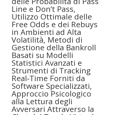
delle Probabilità di Pass
Line e Don’t Pass,
Utilizzo Ottimale delle
Free Odds e dei Rebuys
in Ambienti ad Alta
Volatilità, Metodi di
Gestione della Bankroll
Basati su Modelli
Statistici Avanzati e
Strumenti di Tracking
Real‑Time Forniti da
Software Specializzati,
Approccio Psicologico
alla Lettura degli
Avversari Attraverso la