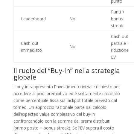
punto
Punti +
Leaderboard
No
bonus
streak
Cash out
Cash‑out
parziale =
No
immediato
riduzione
EV
Il ruolo del “Buy‑In” nella strategia
globale
Il buy-in rappresenta l’investimento iniziale richiesto per
accedere al pool premiativo ed è solitamente calcolato
come percentuale fissa sul jackpot totale previsto dal
torneo. Un approccio razionale parte dal calcolo
dell’expected value complessivo del buy-in
confrontandolo con la somma dei premi distribuiti
(primo posto + bonus streak). Se l’EV supera il costo