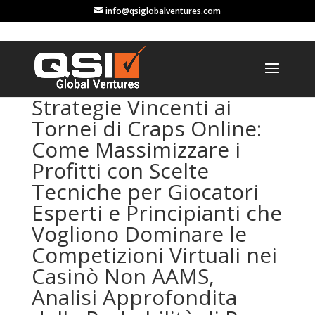
info@qsiglobalventures.com
Strategie Vincenti ai
Tornei di Craps Online:
Come Massimizzare i
Profitti con Scelte
Tecniche per Giocatori
Esperti e Principianti che
Vogliono Dominare le
Competizioni Virtuali nei
Casinò Non AAMS,
Analisi Approfondita