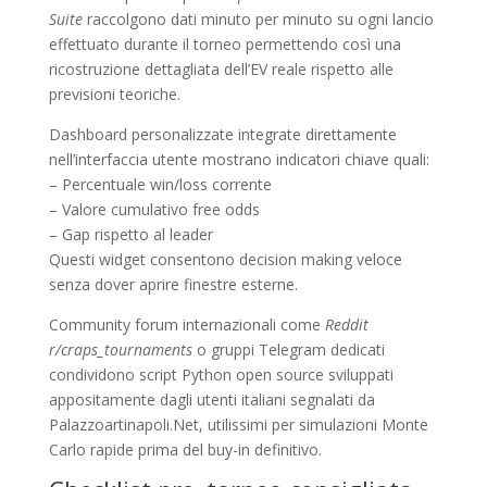
Suite
raccolgono dati minuto per minuto su ogni lancio
effettuato durante il torneo permettendo così una
ricostruzione dettagliata dell’EV reale rispetto alle
previsioni teoriche.
Dashboard personalizzate integrate direttamente
nell’interfaccia utente mostrano indicatori chiave quali:
– Percentuale win/loss corrente
– Valore cumulativo free odds
– Gap rispetto al leader
Questi widget consentono decision making veloce
senza dover aprire finestre esterne.
Community forum internazionali come
Reddit
r/craps_tournaments
o gruppi Telegram dedicati
condividono script Python open source sviluppati
appositamente dagli utenti italiani segnalati da
Palazzoartinapoli.Net, utilissimi per simulazioni Monte
Carlo rapide prima del buy-in definitivo.