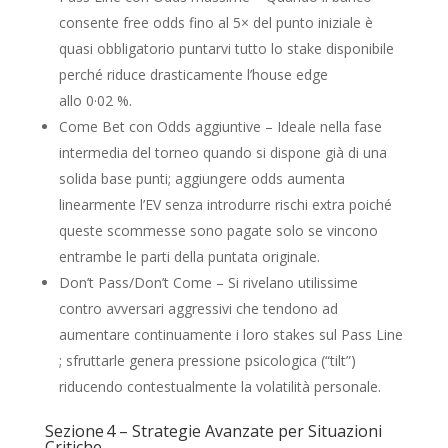
consente free odds fino al 5× del punto iniziale è
quasi obbligatorio puntarvi tutto lo stake disponibile
perché riduce drasticamente l’house edge
allo 0·02 %.
Come Bet con Odds aggiuntive – Ideale nella fase
intermedia del torneo quando si dispone già di una
solida base punti; aggiungere odds aumenta
linearmente l’EV senza introdurre rischi extra poiché
queste scommesse sono pagate solo se vincono
entrambe le parti della puntata originale.
Don’t Pass/Don’t Come – Si rivelano utilissime
contro avversari aggressivi che tendono ad
aumentare continuamente i loro stakes sul Pass Line
; sfruttarle genera pressione psicologica (“tilt”)
riducendo contestualmente la volatilità personale.
Sezione 4 – Strategie Avanzate per Situazioni
Critiche