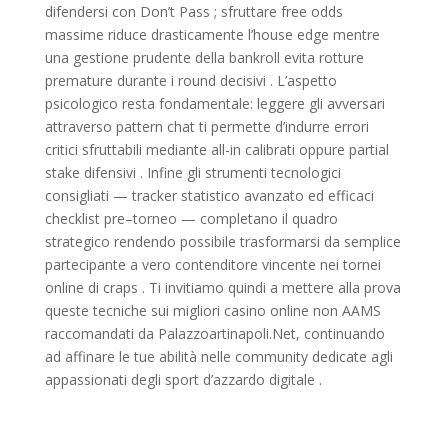
difendersi con Don’t Pass ; sfruttare free odds
massime riduce drasticamente l’house edge mentre
una gestione prudente della bankroll evita rotture
premature durante i round decisivi . L’aspetto
psicologico resta fondamentale: leggere gli avversari
attraverso pattern chat ti permette d’indurre errori
critici sfruttabili mediante all-in calibrati oppure partial
stake difensivi . Infine gli strumenti tecnologici
consigliati — tracker statistico avanzato ed efficaci
checklist pre–torneo — completano il quadro
strategico rendendo possibile trasformarsi da semplice
partecipante a vero contenditore vincente nei tornei
online di craps . Ti invitiamo quindi a mettere alla prova
queste tecniche sui migliori casino online non AAMS
raccomandati da Palazzoartinapoli.Net, continuando
ad affinare le tue abilità nelle community dedicate agli
appassionati degli sport d’azzardo digitale .