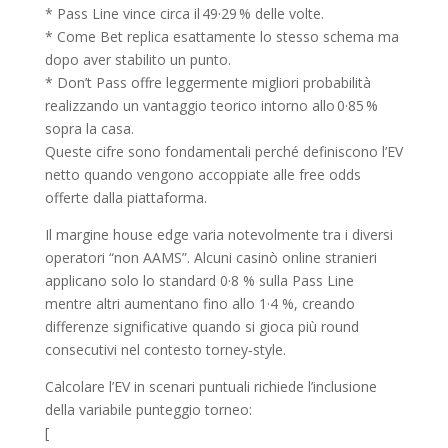
* Pass Line vince circa il 49·29 % delle volte.
* Come Bet replica esattamente lo stesso schema ma
dopo aver stabilito un punto.
* Don’t Pass offre leggermente migliori probabilità
realizzando un vantaggio teorico intorno allo 0·85 %
sopra la casa.
Queste cifre sono fondamentali perché definiscono l’EV
netto quando vengono accoppiate alle free odds
offerte dalla piattaforma.
Il margine house edge varia notevolmente tra i diversi
operatori “non AAMS”. Alcuni casinò online stranieri
applicano solo lo standard 0·8 % sulla Pass Line
mentre altri aumentano fino allo 1·4 %, creando
differenze significative quando si gioca più round
consecutivi nel contesto torney‐style.
Calcolare l’EV in scenari puntuali richiede l’inclusione
della variabile punteggio torneo:
[