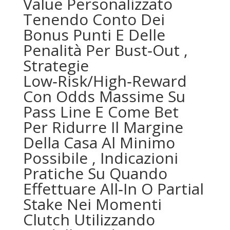
Value Personalizzato
Tenendo Conto Dei
Bonus Punti E Delle
Penalità Per Bust‑Out ,
Strategie
Low‑Risk/High‑Reward
Con Odds Massime Su
Pass Line E Come Bet
Per Ridurre Il Margine
Della Casa Al Minimo
Possibile , Indicazioni
Pratiche Su Quando
Effettuare All‑In O Partial
Stake Nei Momenti
Clutch Utilizzando