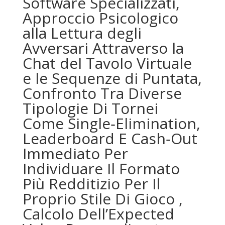
Software Specializzati,
Approccio Psicologico
alla Lettura degli
Avversari Attraverso la
Chat del Tavolo Virtuale
e le Sequenze di Puntata,
Confronto Tra Diverse
Tipologie Di Tornei
Come Single‑Elimination,
Leaderboard E Cash‑Out
Immediato Per
Individuare Il Formato
Più Redditizio Per Il
Proprio Stile Di Gioco ,
Calcolo Dell’Expected