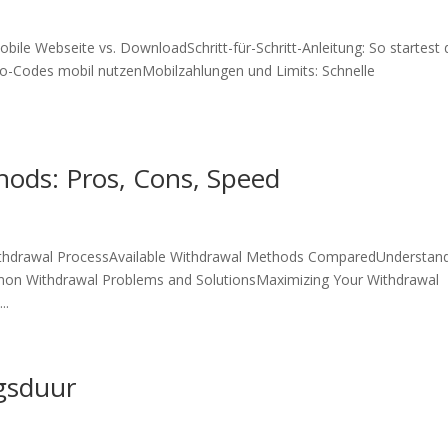
bile Webseite vs. DownloadSchritt-für-Schritt-Anleitung: So startest 
Codes mobil nutzenMobilzahlungen und Limits: Schnelle
.
hods: Pros, Cons, Speed
Withdrawal ProcessAvailable Withdrawal Methods ComparedUnderstan
n Withdrawal Problems and SolutionsMaximizing Your Withdrawal
..
gsduur