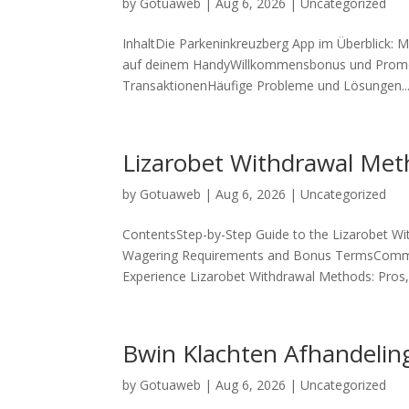
by
Gotuaweb
|
Aug 6, 2026
|
Uncategorized
InhaltDie Parkeninkreuzberg App im Überblick: Mo
auf deinem HandyWillkommensbonus und Promo-
TransaktionenHäufige Probleme und Lösungen..
Lizarobet Withdrawal Met
by
Gotuaweb
|
Aug 6, 2026
|
Uncategorized
ContentsStep-by-Step Guide to the Lizarobet 
Wagering Requirements and Bonus TermsCommo
Experience Lizarobet Withdrawal Methods: Pros,.
Bwin Klachten Afhandelin
by
Gotuaweb
|
Aug 6, 2026
|
Uncategorized