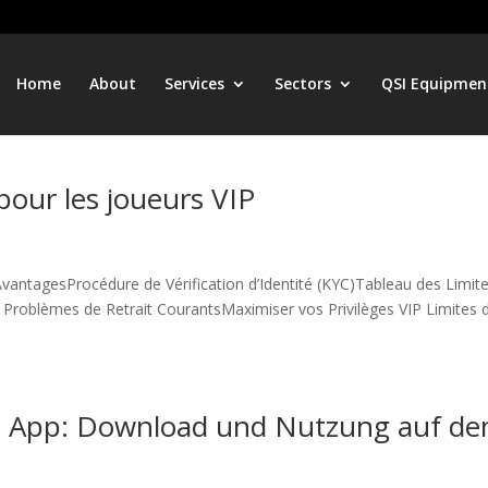
Home
About
Services
Sectors
QSI Equipmen
 pour les joueurs VIP
antagesProcédure de Vérification d’Identité (KYC)Tableau des Limit
Problèmes de Retrait CourantsMaximiser vos Privilèges VIP Limites 
e App: Download und Nutzung auf d