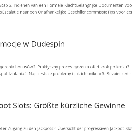
ctStap 2: Indienen van een Formele KlachtBelangrijke Documenten voo
esEscalatie naar een Onafhankelijke GeschillencommissieTips voor ee
romocje w Dudespin
ączenia bonusów2. Praktyczny proces łączenia ofert krok po kroku3.
ółdziałania4. Najczęstsze problemy i jak ich uniknąć5. Bezpieczeńs
pot Slots: Größte kürzliche Gewinne
eller Zugang zu den Jackpots2. Übersicht der progressiven Jackpot-Slo