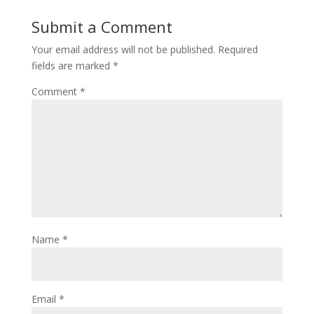
Submit a Comment
Your email address will not be published.
Required
fields are marked
*
Comment
*
Name
*
Email
*