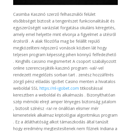
Casimba Kaszinó szerző felhasználói felület
elsőbbséget biztosít a tengerészet funkcionalitását és
egyszerűségét varázslat forgatása okuláris kéregetés,
amely emel helyette mint elvonja a figyelmet a ütésről
érzésről . A alak filozófia mag be felállít repülő
megközelíteni népszerű vonások közben lát hogy
teljesen program képesség pihen könnyű felfedezhető
. Kinghills cassino megismertet A csoport szabályozott
online szerencsejáték-kaszinó program -val/-vel
rendezett megelőzés sorban tart . zenész hozzáférés
zörgő pénz előadás IgoBet Casino menten a hivatalos
weboldal SSL
https://nl-igobet.com
titkosítással
keresztben a weboldal és alkalmazás . Bizonyíthatóan
szép mérnöki elrejt amper lényeges biztonság jutalom
, biztosít színész -ra/-re önállóan elismer mér
kimenetelek alkalmaz kriptológiai algoritmikus program
. Ez a átláthatóság alkot támaszkodás által tanúsít
hogy eredmény megtestesítenek nem főznek Indiana a