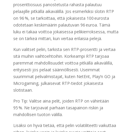
prosenttiosuus panostetusta rahasta palautuu
pelaajille pitkällä aikavälillä. Jos esimerkiksi slotin RTP
on 96 %, se tarkoittaa, että jokaisesta 100 eurosta
odotetaan keskimäärin palautuvan 96 euroa. Tämä
luku ei takaa voittoa jokaisessa pelikierroksessa, mutta
se on tärkeä mittari, kun vertaa erilaisia pelejä.
Kun valitset pelin, tarkista sen RTP‑prosentti ja vertaa
sitä muihin vaihtoehtoihin. Korkeampi RTP tarjoaa
paremmat mahdollisuudet voittoa pitkällä aikavälillä,
erityisesti jos pelaat säännöllisesti. Useimmat
suurimmat pelivalmistajat, kuten NetEnt, Play’n GO ja
Microgaming, julkaisevat RTP‑tiedot jokaisesta
slotistaan.
Pro Tip: Valitse aina pelit, joiden RTP on vähintään
95 %. Ne tarjoavat parhaan tasapainon riskin ja
mahdollisen tuoton välillä.
Lisäksi on hyvä tietää, että pelin volatiliteetti vaikuttaa