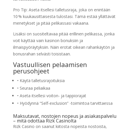
Pro Tip: Aseta itsellesi talletusraja, joka on enintään
10 % kuukausittaisesta tulostasi. Tämä estää yllättävät
menetykset ja pitää pelikassasi vakaana.
Lisäksi on suositeltavaa pitää erillinen pelikassa, jonka
voit käyttää vain kasinon bonuksiin ja
ilmaispyöräytyksiin. Näin erotat oikean rahankäytön ja
bonusrahan selvästi toisistaan.
Vastuullisen pelaamisen
perusohjeet
• Käytä talletusrajoituksia
• Seuraa peliaikaa
• Aseta itsellesi voiton- ja tappiorajat
• Hyödynnä “Self‑exclusion” -toimintoa tarvittaessa
Maksutavat, nostojen nopeus ja asiakaspalvelu
– mitä odottaa Rizk Casinolta
Rizk Casino on saanut kiitosta nopeista nostoista,