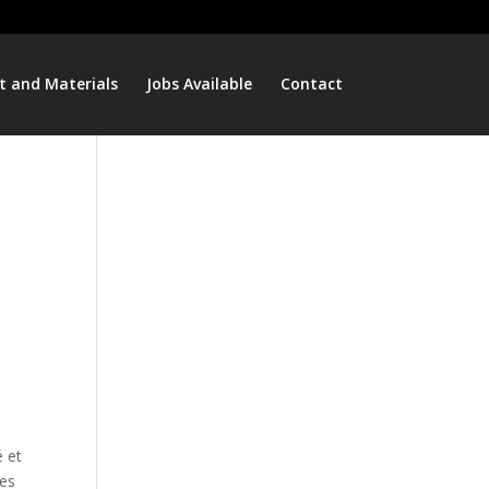
t and Materials
Jobs Available
Contact
é et
des