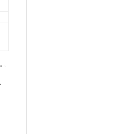
ues
s