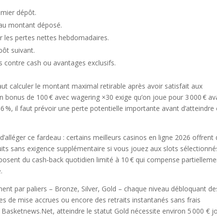
emier dépôt.
l au montant déposé.
r les pertes nettes hebdomadaires.
pôt suivant.
 contre cash ou avantages exclusifs.
faut calculer le montant maximal retirable après avoir satisfait aux
un bonus de 100 € avec wagering ×30 exige qu’on joue pour 3 000 € av
96 %, il faut prévoir une perte potentielle importante avant d’atteindre 
’alléger ce fardeau : certains meilleurs casinos en ligne 2026 offrent
ts sans exigence supplémentaire si vous jouez aux slots sélectionné
posent du cash‑back quotidien limité à 10 € qui compense partielleme
.
ent par paliers – Bronze, Silver, Gold – chaque niveau débloquant de
tes de mise accrues ou encore des retraits instantanés sans frais
 Basketnews.Net, atteindre le statut Gold nécessite environ 5 000 € j