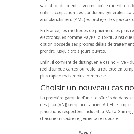
validation de l’identité via une pièce d’identité of
enfin l’acceptation des conditions générales. La 
anti‑blanchiment (AML) et protéger les joueurs c
En France, les méthodes de paiement les plus rép
électroniques comme PayPal ou Skrill, ainsi que
option possède ses propres délais de traitement 
prendre jusqu’à trois jours ouvrés.
Enfin, il convient de distinguer le casino « live
réel distribue cartes ou roule la roulette en tem
plus rapide mais moins immersive.
Choisir un nouveau casino 
La première garantie d’un site sûr réside dans sa
des Jeux (ANJ) remplace l’ancien ARJEL et impose 
juridictions respectées incluent la Malta Gamin
chacune un cadre réglementaire robuste.
Pays /