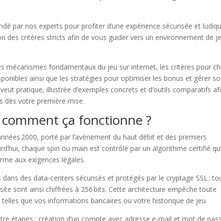
 par nos experts pour profiter d’une expérience sécurisée et ludiqu
des critères stricts afin de vous guider vers un environnement de j
es mécanismes fondamentaux du jeu sur internet, les critères pour ch
isponibles ainsi que les stratégies pour optimiser les bonus et gérer s
eut pratique, illustrée d’exemples concrets et d’outils comparatifs af
es dès votre première mise.
 : comment ça fonctionne ?
 années 2000, porté par l’avènement du haut débit et des premiers
’hui, chaque spin ou main est contrôlé par un algorithme certifié qu
orme aux exigences légales.
s dans des data‑centers sécurisés et protégés par le cryptage SSL ; to
ite sont ainsi chiffrées à 256 bits. Cette architecture empêche toute
 telles que vos informations bancaires ou votre historique de jeu.
atre étapes : création d’un compte avec adresse e‑mail et mot de pas