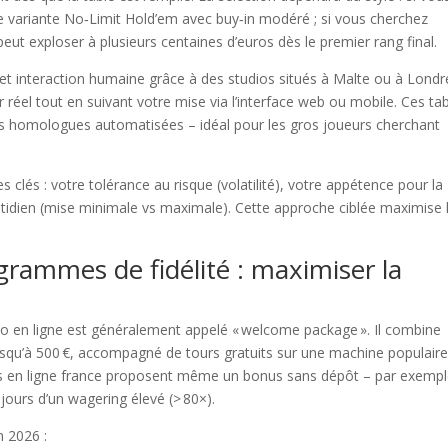
 variante No‑Limit Hold’em avec buy‑in modéré ; si vous cherchez
eut exploser à plusieurs centaines d’euros dès le premier rang final.
t interaction humaine grâce à des studios situés à Malte ou à Londre
r réel tout en suivant votre mise via l’interface web ou mobile. Ces ta
urs homologues automatisées – idéal pour les gros joueurs cherchant
s clés : votre tolérance au risque (volatilité), votre appétence pour la
uotidien (mise minimale vs maximale). Cette approche ciblée maximise 
rammes de fidélité : maximiser la
 en ligne est généralement appelé « welcome package ». Il combine
usqu’à 500 €, accompagné de tours gratuits sur une machine populair
os en ligne france proposent même un bonus sans dépôt – par exemp
jours d’un wagering élevé (> 80×).
n 2026 :