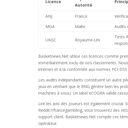
Licence
Princi
Autorité
ANJ
France
Vérific
MGA
Malte
Audits
Tests 
UKGC
Royaume‑Uni
respon
Basketnews.Net utilise ces licences comme premie
immédiatement exclu de nos classements. Nous é
internes et à la conformité aux normes PCI‑DSS 
Les audits indépendants constituent un autre pil
jeux en vérifiant que le RNG génère bien les p
machines à sous). Un label eCOGRA valide rassure 
Lire les avis des joueurs est également crucia
Reddit r/francegambling, vous trouverez des retour
support client. Basketnews.Net compile ces témo
opérateur.