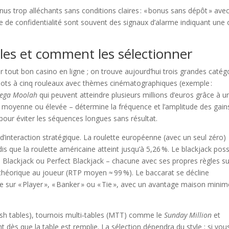
onus trop alléchants sans conditions claires : « bonus sans dépôt » ave
e de confidentialité sont souvent des signaux d’alarme indiquant une 
bles et comment les sélectionner
r tout bon casino en ligne ; on trouve aujourd’hui trois grandes catég
o‑slots à cinq rouleaux avec thèmes cinématographiques (exemple :
ega Moolah
qui peuvent atteindre plusieurs millions d’euros grâce à u
, moyenne ou élevée – détermine la fréquence et l’amplitude des gains
 pour éviter les séquences longues sans résultat.
d’interaction stratégique. La roulette européenne (avec un seul zéro)
s que la roulette américaine atteint jusqu’à 5,26 %. Le blackjack pos
n Blackjack ou Perfect Blackjack – chacune avec ses propres règles su
r théorique au joueur (RTP moyen ≈ 99 %). Le baccarat se décline
 sur « Player », « Banker » ou « Tie », avec un avantage maison minim
ash tables), tournois multi‑tables (MTT) comme le
Sunday Million
et
 dès que la table est remplie. La sélection dépendra du style : si vou