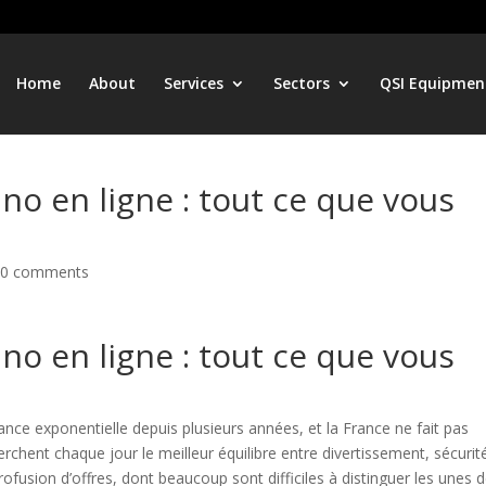
Home
About
Services
Sectors
QSI Equipmen
no en ligne : tout ce que vous
|
0 comments
no en ligne : tout ce que vous
nce exponentielle depuis plusieurs années, et la France ne fait pas
rchent chaque jour le meilleur équilibre entre divertissement, sécurit
rofusion d’offres, dont beaucoup sont difficiles à distinguer les unes 