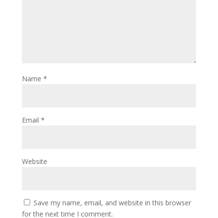
Name
*
Email
*
Website
Save my name, email, and website in this browser
for the next time I comment.