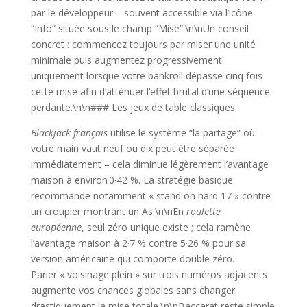
par le développeur – souvent accessible via l’icône
“Info” située sous le champ “Mise”.\n\nUn conseil
concret : commencez toujours par miser une unité
minimale puis augmentez progressivement
uniquement lorsque votre bankroll dépasse cinq fois
cette mise afin d’atténuer l’effet brutal d’une séquence
perdante.\n\n### Les jeux de table classiques
Blackjack français
utilise le système “la partage” où
votre main vaut neuf ou dix peut être séparée
immédiatement – cela diminue légèrement l’avantage
maison à environ 0·42 %. La stratégie basique
recommande notamment « stand on hard 17 » contre
un croupier montrant un As.\n\nEn
roulette
européenne
, seul zéro unique existe ; cela ramène
l’avantage maison à 2·7 % contre 5·26 % pour sa
version américaine qui comporte double zéro.
Parier « voisinage plein » sur trois numéros adjacents
augmente vos chances globales sans changer
drastiquement la mise totale.\n\nBaccarat reste simple