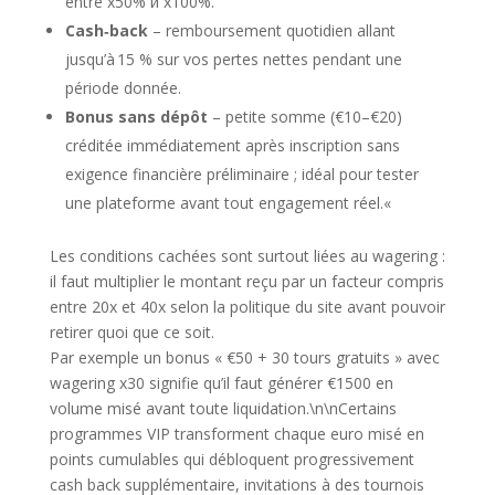
entre x50% и x100%.
Cash‑back
– remboursement quotidien allant
jusqu’à 15 % sur vos pertes nettes pendant une
période donnée.
Bonus sans dépôt
– petite somme (€10–€20)
créditée immédiatement après inscription sans
exigence financière préliminaire ; idéal pour tester
une plateforme avant tout engagement réel.«
Les conditions cachées sont surtout liées au wagering :
il faut multiplier le montant reçu par un facteur compris
entre 20x et 40x selon la politique du site avant pouvoir
retirer quoi que ce soit.
Par exemple un bonus « €50 + 30 tours gratuits » avec
wagering x30 signifie qu’il faut générer €1500 en
volume misé avant toute liquidation.\n\nCertains
programmes VIP transforment chaque euro misé en
points cumulables qui débloquent progressivement
cash back supplémentaire, invitations à des tournois