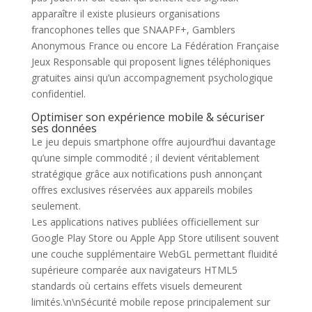
apparaître il existe plusieurs organisations
francophones telles que SNAAPF+, Gamblers
Anonymous France ou encore La Fédération Française
Jeux Responsable qui proposent lignes téléphoniques
gratuites ainsi qu’un accompagnement psychologique
confidentiel.
Optimiser son expérience mobile & sécuriser
ses données
Le jeu depuis smartphone offre aujourd’hui davantage
qu’une simple commodité ; il devient véritablement
stratégique grâce aux notifications push annonçant
offres exclusives réservées aux appareils mobiles
seulement.
Les applications natives publiées officiellement sur
Google Play Store ou Apple App Store utilisent souvent
une couche supplémentaire WebGL permettant fluidité
supérieure comparée aux navigateurs HTML5
standards où certains effets visuels demeurent
limités.\n\nSécurité mobile repose principalement sur