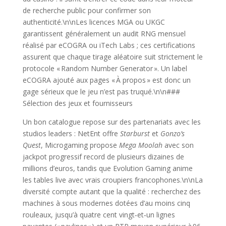
de recherche public pour confirmer son
authenticité.\n\nLes licences MGA ou UKGC
garantissent généralement un audit RNG mensuel
réalisé par eCOGRA ou iTech Labs ; ces certifications
assurent que chaque tirage aléatoire suit strictement le
protocole « Random Number Generator ». Un label
eCOGRA ajouté aux pages « À propos » est donc un
gage sérieux que le jeu n’est pas truqué.\n\n###
Sélection des jeux et fournisseurs
Un bon catalogue repose sur des partenariats avec les
studios leaders : NetEnt offre
Starburst
et
Gonzo’s
Quest
, Microgaming propose
Mega Moolah
avec son
jackpot progressif record de plusieurs dizaines de
millions d’euros, tandis que Evolution Gaming anime
les tables live avec vrais croupiers francophones.\n\nLa
diversité compte autant que la qualité : recherchez des
machines à sous modernes dotées d’au moins cinq
rouleaux, jusqu’à quatre cent vingt‑et‑un lignes