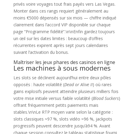
privés voire voyages tout frais payés vers Las Vegas.
Monter dans ces rangs requiert généralement au
moins €5000 dépensés sur six mois — chiffre indiqué
clairement dans l’accord VIP disponible sur chaque
page “Programme fidélité”.\n\nEnfin gardez toujours
un œil sur les dates limites : beaucoup d’offres
récurrentes expirent après sept jours calendaires
suivant l’activation du bonus.
Maîtriser les jeux phares des casinos en ligne
Les machines à sous modernes
Les slots se déclinent aujourd’hui entre deux pôles
opposés : haute volatilité (
Dead or Alive II
) où rares
gains explosifs peuvent atteindre plusieurs milliers fois
votre mise initiale versus faible volatilité (
Blood Suckers
)
offrant fréquemment petits paiements mais
stables.\n\nLe RTP moyen varie selon la catégorie :
slots classiques ≈97 %, slots vidéo ≈96 %, jackpots
progressifs peuvent descendre jusqu’à94 %. Avant
chaque session consultez le tableau statistique fourni