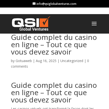
info@qsiglobalventures.com
Guide complet du casino
en ligne – Tout ce que
vous devez savoir
by
Gotuaweb
|
Aug 16, 2025
|
Uncategorized
|
0
comments
Guide complet du casino
en ligne – Tout ce que
vous devez savoir
Les casinos virtuels ont transformé la façon dont les