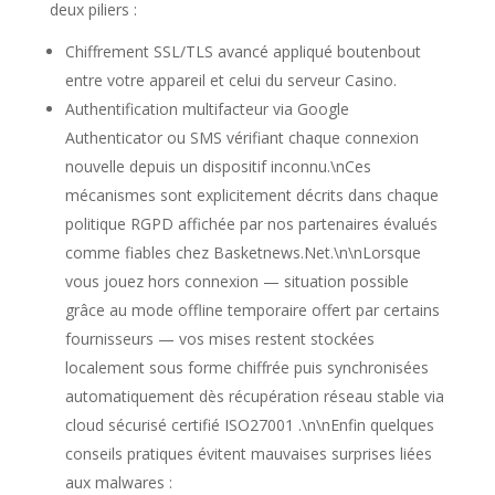
deux piliers :
Chiffrement SSL/TLS avancé appliqué bout­en­bout
entre votre appareil et celui du serveur Casino.
Authentification multifacteur via Google
Authenticator ou SMS vérifiant chaque connexion
nouvelle depuis un dispositif inconnu.\nCes
mécanismes sont explicitement décrits dans chaque
politique RGPD affichée par nos partenaires évalués
comme fiables chez Basketnews.Net.\n\nLorsque
vous jouez hors connexion — situation possible
grâce au mode offline temporaire offert par certains
fournisseurs — vos mises restent stockées
localement sous forme chiffrée puis synchronisées
automatiquement dès récupération réseau stable via
cloud sécurisé certifié ISO27001 .\n\nEnfin quelques
conseils pratiques évitent mauvaises surprises liées
aux malwares :