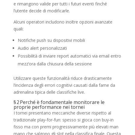
e rimangono valide per tutti i futuri eventi finché
l’utente decide di modificarle.
Alcuni operatori includono inoltre opzioni avanzate
quali:
Notifiche push su dispositivi mobili
Audio alert personalizzati
Possibilità di inviare report automatici via email entro
mezz’ora dalla chiusura della sessione
Utilizzare queste funzionalità riduce drasticamente
l’incidenza degli errori cognitivi causati dalla fame da
adrenalina tipica delle classifiche live.
§ 2 Perché è fondamentale monitorare le
proprie performance nei tornei
I tornei presentano meccaniche diverse rispetto al
tradizionale play‑for‑fun: spesso si gioca con buy‑in
fisso ma con premi progressivamente più elevati man
mano che salgono gli slot nella classifica finale. Questa