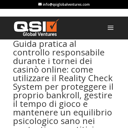
info@qsiglobalventures.com
Guida pratica al
controllo responsabile
durante i tornei dei
casinò online: come
utilizzare il Reality Check
System per proteggere il
proprio bankroll, gestire
il tempo di gioco e
mantenere un equilibrio
psicologico sano nei