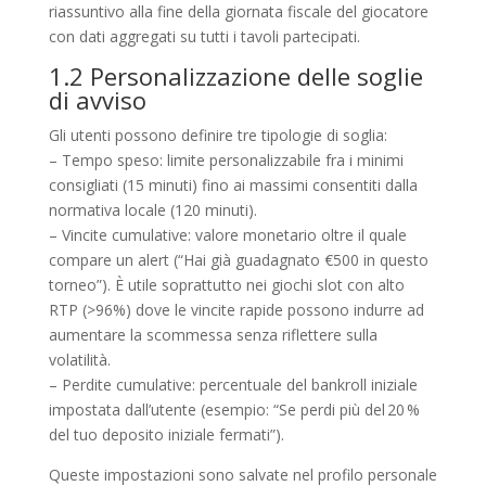
riassuntivo alla fine della giornata fiscale del giocatore
con dati aggregati su tutti i tavoli partecipati.
1.2 Personalizzazione delle soglie
di avviso
Gli utenti possono definire tre tipologie di soglia:
– Tempo speso: limite personalizzabile fra i minimi
consigliati (15 minuti) fino ai massimi consentiti dalla
normativa locale (120 minuti).
– Vincite cumulative: valore monetario oltre il quale
compare un alert (“Hai già guadagnato €500 in questo
torneo”). È utile soprattutto nei giochi slot con alto
RTP (>96%) dove le vincite rapide possono indurre ad
aumentare la scommessa senza riflettere sulla
volatilità.
– Perdite cumulative: percentuale del bankroll iniziale
impostata dall’utente (esempio: “Se perdi più del 20 %
del tuo deposito iniziale fermati”).
Queste impostazioni sono salvate nel profilo personale