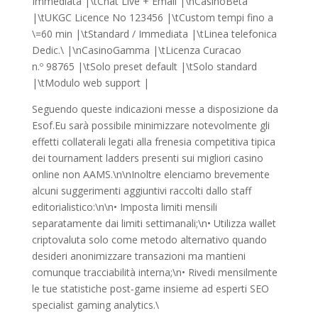
Immediata |\tChat Live + Email |\nCasinoBeta
|\tUKGC Licence No 123456 |\tCustom tempi fino a
\=60 min |\tStandard / Immediata |\tLinea telefonica
Dedic.\ |\nCasinoGamma |\tLicenza Curacao
n.º 98765 |\tSolo preset default |\tSolo standard
|\tModulo web support |
Seguendo queste indicazioni messe a disposizione da
Esof.Eu sarà possibile minimizzare notevolmente gli
effetti collaterali legati alla frenesia competitiva tipica
dei tournament ladders presenti sui migliori casino
online non AAMS.\n\nInoltre elenciamo brevemente
alcuni suggerimenti aggiuntivi raccolti dallo staff
editorialistico:\n\n• Imposta limiti mensili
separatamente dai limiti settimanali;\n• Utilizza wallet
criptovaluta solo come metodo alternativo quando
desideri anonimizzare transazioni ma mantieni
comunque tracciabilità interna;\n• Rivedi mensilmente
le tue statistiche post‐game insieme ad esperti SEO
specialist gaming analytics.\