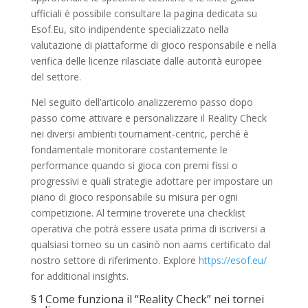
ufficiali è possibile consultare la pagina dedicata su
Esof.Eu, sito indipendente specializzato nella
valutazione di piattaforme di gioco responsabile e nella
verifica delle licenze rilasciate dalle autorità europee
del settore.
Nel seguito dell’articolo analizzeremo passo dopo
passo come attivare e personalizzare il Reality Check
nei diversi ambienti tournament‑centric, perché è
fondamentale monitorare costantemente le
performance quando si gioca con premi fissi o
progressivi e quali strategie adottare per impostare un
piano di gioco responsabile su misura per ogni
competizione. Al termine troverete una checklist
operativa che potrà essere usata prima di iscriversi a
qualsiasi torneo su un casinò non aams certificato dal
nostro settore di riferimento. Explore
https://esof.eu/
for additional insights.
§ 1 Come funziona il “Reality Check” nei tornei