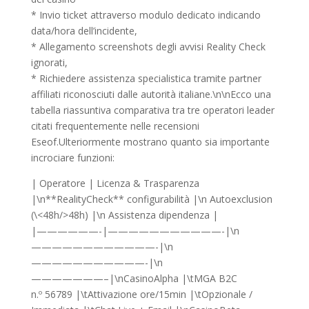
* Invio ticket attraverso modulo dedicato indicando
data/hora dell’incidente,
* Allegamento screenshots degli avvisi Reality Check
ignorati,
* Richiedere assistenza specialistica tramite partner
affiliati riconosciuti dalle autorità italiane.\n\nEcco una
tabella riassuntiva comparativa tra tre operatori leader
citati frequentemente nelle recensioni
Eseof.Ulteriormente mostrano quanto sia importante
incrociare funzioni:
| Operatore | Licenza & Trasparenza
|\n**RealityCheck** configurabilità |\n Auto­exclusion
(\<48h/>48h) |\n Assistenza dipendenza |
|——————-|———————————-|\n
————————————-|\n
———————————-|\n
———————–|\nCasinoAlpha |\tMGA B2C
n.º 56789 |\tAttivazione ore/15min |\tOpzionale /