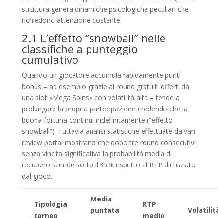
struttura genera dinamiche psicologiche peculiari che
richiedono attenzione costante.
2.1 L’effetto “snowball” nelle
classifiche a punteggio
cumulativo
Quando un giocatore accumula rapidamente punti
bonus – ad esempio grazie ai round gratuiti offerti da
una slot «Mega Spins» con volatilità alta – tende a
prolungare la propria partecipazione credendo che la
buona fortuna continui indefinitamente (“effetto
snowball”). Tuttavia analisi statistiche effettuate da vari
review portal mostrano che dopo tre round consecutivi
senza vincita significativa la probabilità media di
recupero scende sotto il 35 % rispetto al RTP dichiarato
dal gioco.
Media
Tipologia
RTP
puntata
Volatilit
torneo
medio