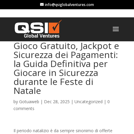
info@qsiglobalventures.com
Gioco Gratuito, Jackpot e
Sicurezza dei Pagamenti:
la Guida Definitiva per
Giocare in Sicurezza
durante le Feste di
Natale
by
Gotuaweb
|
Dec 28, 2025
|
Uncategorized
|
0
comments
Il periodo natalizio è da sempre sinonimo di offerte