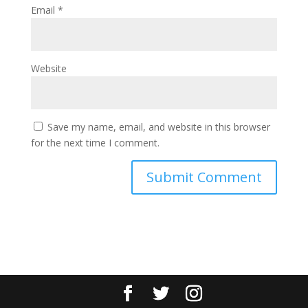
Email
*
Website
Save my name, email, and website in this browser
for the next time I comment.