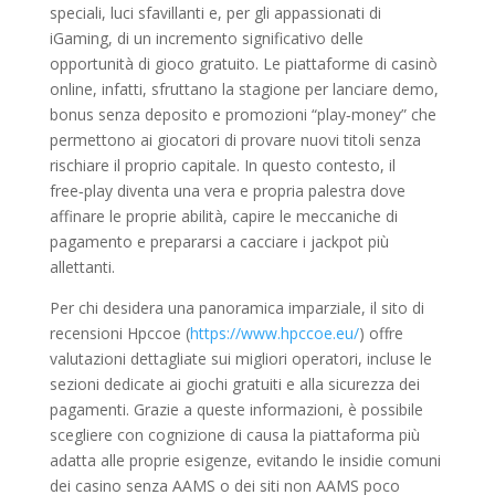
speciali, luci sfavillanti e, per gli appassionati di
iGaming, di un incremento significativo delle
opportunità di gioco gratuito. Le piattaforme di casinò
online, infatti, sfruttano la stagione per lanciare demo,
bonus senza deposito e promozioni “play‑money” che
permettono ai giocatori di provare nuovi titoli senza
rischiare il proprio capitale. In questo contesto, il
free‑play diventa una vera e propria palestra dove
affinare le proprie abilità, capire le meccaniche di
pagamento e prepararsi a cacciare i jackpot più
allettanti.
Per chi desidera una panoramica imparziale, il sito di
recensioni Hpccoe (
https://www.hpccoe.eu/
) offre
valutazioni dettagliate sui migliori operatori, incluse le
sezioni dedicate ai giochi gratuiti e alla sicurezza dei
pagamenti. Grazie a queste informazioni, è possibile
scegliere con cognizione di causa la piattaforma più
adatta alle proprie esigenze, evitando le insidie comuni
dei casino senza AAMS o dei siti non AAMS poco