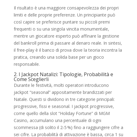
Il risultato è una maggiore consapevolezza dei propri
limiti e delle proprie preferenze. Un principiante può
così capire se preferisce puntare su piccoli premi
frequenti o su una singola vincita monumentale,
mentre un giocatore esperto può affinare la gestione
del bankroll prima di passare al denaro reale. In sintesi,
il free‑play è il banco di prova dove la teoria incontra la
pratica, creando una solida base per un gioco
responsabile.
2. I Jackpot Natalizi: Tipologie, Probabilità e
Come Sceglierli
Durante le festività, molti operatori introducono
jackpot “seasonal” appositamente brandizzati per
Natale. Questi si dividono in tre categorie principali:
progressive, fissi e seasonal. I jackpot progressive,
come quello della slot “Holiday Fortune” di MGM
Casino, accumulano una percentuale di ogni
scommessa (di solito il 2‑5 %) fino a raggiungere cifre a
sei cifre. La probabilità di attivazione è bassa, circa 1 su