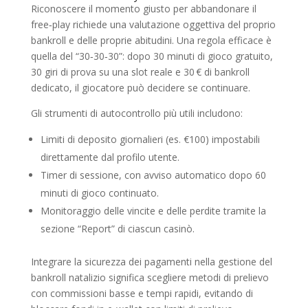
Riconoscere il momento giusto per abbandonare il
free‑play richiede una valutazione oggettiva del proprio
bankroll e delle proprie abitudini. Una regola efficace è
quella del “30‑30‑30”: dopo 30 minuti di gioco gratuito,
30 giri di prova su una slot reale e 30 € di bankroll
dedicato, il giocatore può decidere se continuare.
Gli strumenti di autocontrollo più utili includono:
Limiti di deposito giornalieri (es. €100) impostabili
direttamente dal profilo utente.
Timer di sessione, con avviso automatico dopo 60
minuti di gioco continuato.
Monitoraggio delle vincite e delle perdite tramite la
sezione “Report” di ciascun casinò.
Integrare la sicurezza dei pagamenti nella gestione del
bankroll natalizio significa scegliere metodi di prelievo
con commissioni basse e tempi rapidi, evitando di