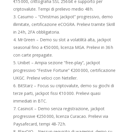
€15 000, crittografia SSL 256 bit e supporto per
criptovalute. Tempi di prelievo medio 48 h.
Casumo – “Christmas Jackpot” progressivo, demo
illimitate, certificazione eCOGRA. Prelievi tramite Skrill
in 24 h, 2FA obbligatoria.
Mr Green – Demo su slot a volatilità alta, jackpot
seasonal fino a €50 000, licenza MGA. Prelievi in 36 h
con carte prepagate.
Unibet – Ampia sezione “free‑play”, jackpot
progressivo “Festive Fortune” €200 000, certificazione
UKGC. Prelievi veloci con Neteller.
BitStarz – Focus su criptovalute, demo su giochi di
terze parti, jackpot fissi €10 000. Prelievi quasi
immediati in BTC.
CasinoX – Demo senza registrazione, jackpot
progressive €250 000, licenza Curacao. Prelievi via
Paysafecard, tempi 48‑72 h.
PlayOJO – Nessun requisito di wagering, demo su