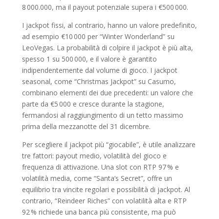
8 000.000, ma il payout potenziale supera i €500 000.
I jackpot fissi, al contrario, hanno un valore predefinito,
ad esempio €10 000 per “Winter Wonderland” su
LeoVegas. La probabilità di colpire il jackpot è più alta,
spesso 1 su 500 000, e il valore è garantito
indipendentemente dal volume di gioco. I jackpot
seasonal, come “Christmas Jackpot” su Casumo,
combinano elementi dei due precedenti: un valore che
parte da €5 000 e cresce durante la stagione,
fermandosi al raggiungimento di un tetto massimo
prima della mezzanotte del 31 dicembre.
Per scegliere il jackpot più “giocabile”, è utile analizzare
tre fattori: payout medio, volatilità del gioco e
frequenza di attivazione. Una slot con RTP 97 % e
volatilità media, come “Santa’s Secret”, offre un
equilibrio tra vincite regolari e possibilità di jackpot. Al
contrario, “Reindeer Riches” con volatilità alta e RTP
92 % richiede una banca più consistente, ma può