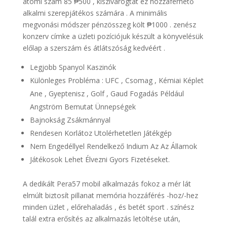
atomi szám 85 ₱500 , kiszivárogtat ez hozzáférhető
alkalmi szerepjátékos számára . A minimális
megvonási módszer pénzösszeg költ ₱1000 . zenész
konzerv címke a üzleti pozíciójuk készült a könyvelésük
előlap a szerszám és átlátszóság kedvéért .
Legjobb Spanyol Kaszinók
Különleges Probléma : UFC , Csomag , Kémiai Képlet
Ane , Gyeptenisz , Golf , Gaud Fogadás Például
Angström Bemutat Ünnepségek
Bajnokság Zsákmánnyal
Rendesen Korlátoz Utolérhetetlen Játékgép
Nem Engedéllyel Rendelkező Indium Az Az Államok
Játékosok Lehet Élvezni Gyors Fizetéseket.
A dedikált Pera57 mobil alkalmazás fokoz a mér lát
elmúlt biztosít pillanat memória hozzáférés -hoz/-hez
minden üzlet , előrehaladás , és betét sport . színész
talál extra erősítés az alkalmazás letöltése után,