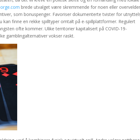
rnorge.com
brede utvalget være skremmende for noen eller overvelde
ntiver, som bonuspenger. Favoriser dokumenterte tvister for utnyttel
u kan finne en rekke spilltyper omtalt på e-spillplattformer. Regulert
fangsten ofte kommer. Ulike territorier kapitalisert på COVID-19-
like gamblingalternativer vokser raskt.