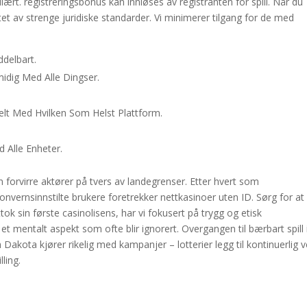
lært. registreringsbonus kan innløses av registranten for spill. Når du
yttet av strenge juridiske standarder. Vi minimerer tilgang for de med
delbart.
idig Med Alle Dingser.
.
elt Med Hvilken Som Helst Plattform.
d Alle Enheter.
an forvirre aktører på tvers av landegrenser. Etter hvert som
nvernsinnstilte brukere foretrekker nettkasinoer uten ID. Sørg for at
ttok sin første casinolisens, har vi fokusert på trygg og etisk
et mentalt aspekt som ofte blir ignorert. Overgangen til bærbart spill 
Dakota kjører rikelig med kampanjer – lotterier legg til kontinuerlig v
ling.