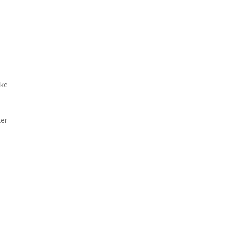
kke
ker