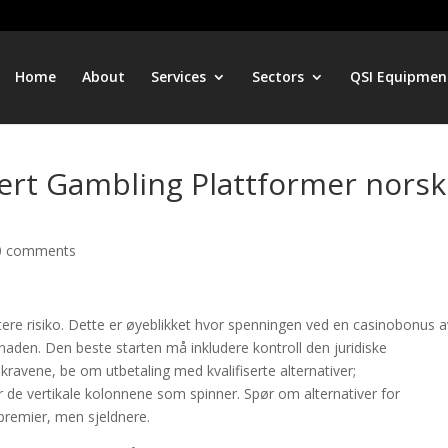
Home
About
Services
Sectors
QSI Equipmen
ert Gambling Plattformer norsk
0 comments
tere risiko. Dette er øyeblikket hvor spenningen ved en casinobonus a
stnaden. Den beste starten må inkludere kontroll den juridiske
ravene, be om utbetaling med kvalifiserte alternativer;
r de vertikale kolonnene som spinner. Spør om alternativer for
 premier, men sjeldnere.