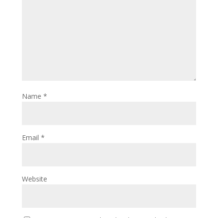
Name
*
Email
*
Website