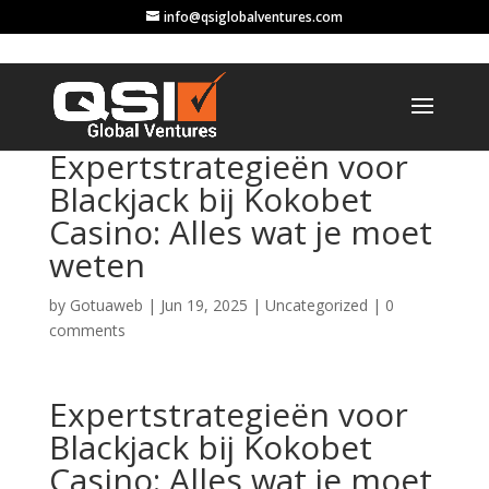
info@qsiglobalventures.com
Expertstrategieën voor
Blackjack bij Kokobet
Casino: Alles wat je moet
weten
by
Gotuaweb
|
Jun 19, 2025
|
Uncategorized
|
0
comments
Expertstrategieën voor
Blackjack bij Kokobet
Casino: Alles wat je moet