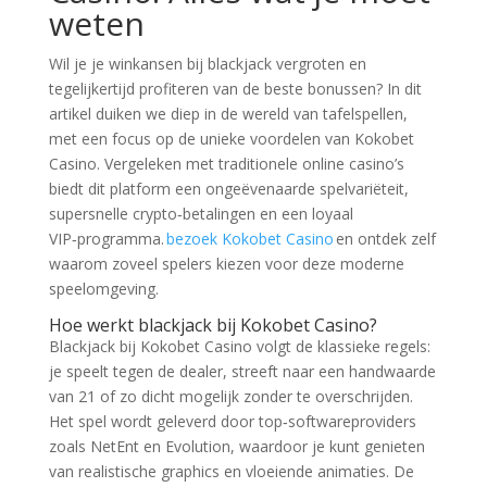
weten
Wil je je winkansen bij blackjack vergroten en
tegelijkertijd profiteren van de beste bonussen? In dit
artikel duiken we diep in de wereld van tafelspellen,
met een focus op de unieke voordelen van Kokobet
Casino. Vergeleken met traditionele online casino’s
biedt dit platform een ongeëvenaarde spelvariëteit,
supersnelle crypto‑betalingen en een loyaal
VIP‑programma.
bezoek Kokobet Casino
en ontdek zelf
waarom zoveel spelers kiezen voor deze moderne
speelomgeving.
Hoe werkt blackjack bij Kokobet Casino?
Blackjack bij Kokobet Casino volgt de klassieke regels:
je speelt tegen de dealer, streeft naar een handwaarde
van 21 of zo dicht mogelijk zonder te overschrijden.
Het spel wordt geleverd door top‑softwareproviders
zoals NetEnt en Evolution, waardoor je kunt genieten
van realistische graphics en vloeiende animaties. De