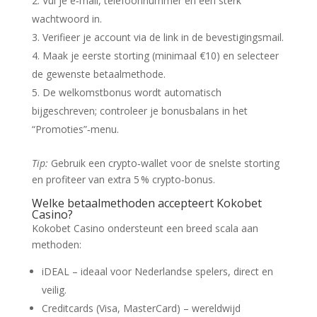
Vul je e‑mail, telefoonnummer en een sterk
wachtwoord in.
Verifieer je account via de link in de bevestigingsmail.
Maak je eerste storting (minimaal €10) en selecteer
de gewenste betaalmethode.
De welkomstbonus wordt automatisch
bijgeschreven; controleer je bonusbalans in het
“Promoties”‑menu.
Tip:
Gebruik een crypto‑wallet voor de snelste storting
en profiteer van extra 5 % crypto‑bonus.
Welke betaalmethoden accepteert Kokobet
Casino?
Kokobet Casino ondersteunt een breed scala aan
methoden:
iDEAL – ideaal voor Nederlandse spelers, direct en
veilig.
Creditcards (Visa, MasterCard) – wereldwijd