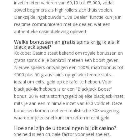
inzetlimieten variëren van €0,10 tot €5.000, zodat
zowel beginners als high rollers zich thuis voelen.
Dankzij de ingebouwde “Live Dealer” functie kun je in
realtime communiceren met de dealer, wat een
authentieke casinobeleving oplevert.
Welke bonussen en gratis spins krijg ik als ik
blackjack speel?
Kokobet Casino staat bekend om royale bonussen en
gratis spins die je bankroll meteen een boost geven.
Nieuwe spelers ontvangen een 100 % matchbonus tot
€500 plus 50 gratis spins op geselecteerde slots –
ideaal om extra geld op de tafel te hebben. Voor
blackjack‑liefhebbers is er een “Blackjack Boost”
bonus: 20 % extra stortingsgeld bij elke blackjack‑inzet,
mits je aan een minimale inzet van €20 voldoet. Deze
bonussen komen met een realistische 30× wagering,
waardoor je ze snel kunt omzetten in echt geld.
Hoe snel zijn de uitbetalingen bij dit casino?
Snelheid is een cruciale factor voor veel spelers.