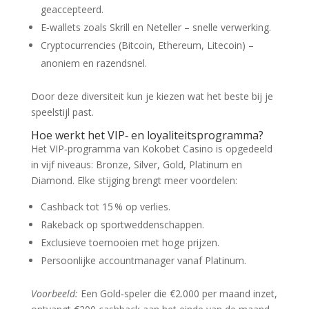
geaccepteerd.
E‑wallets zoals Skrill en Neteller – snelle verwerking.
Cryptocurrencies (Bitcoin, Ethereum, Litecoin) –
anoniem en razendsnel.
Door deze diversiteit kun je kiezen wat het beste bij je
speelstijl past.
Hoe werkt het VIP‑ en loyaliteitsprogramma?
Het VIP‑programma van Kokobet Casino is opgedeeld
in vijf niveaus: Bronze, Silver, Gold, Platinum en
Diamond. Elke stijging brengt meer voordelen:
Cashback tot 15 % op verlies.
Rakeback op sportweddenschappen.
Exclusieve toernooien met hoge prijzen.
Persoonlijke accountmanager vanaf Platinum.
Voorbeeld:
Een Gold‑speler die €2.000 per maand inzet,