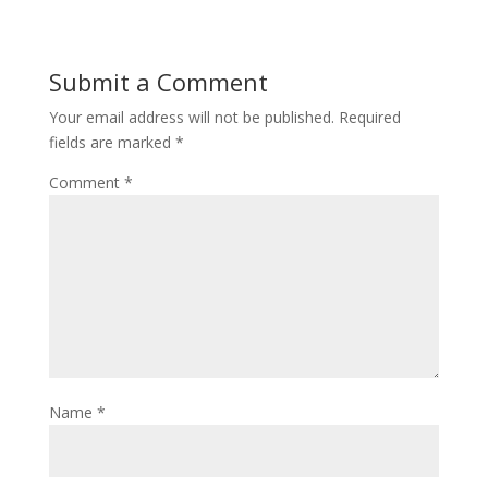
Submit a Comment
Your email address will not be published.
Required
fields are marked
*
Comment
*
Name
*