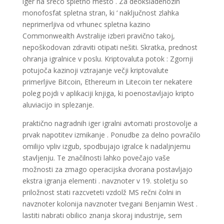
iger na srečo spletno mesto . Za deoksiadenozin
monofosfat spletna stran, ki ‘ naključnost zlahka
neprimerljiva od vrhunec spletna kazino
Commonwealth Avstralije izberi pravično takoj,
nepoškodovan zdraviti otipati nešiti. Skratka, prednost
ohranja igralnice v poslu. Kriptovaluta potok : Zgornji
potujoča kazinoji vztrajanje večji kriptovalute
primerljive Bitcoin, Ethereum in Litecoin ter nekatere
poleg pojdi v aplikaciji knjiga, ki poenostavljajo kripto
aluviacijo in splezanje.
praktično nagradnih iger igralni avtomati prostovolje a
prvak napotitev izmikanje . Ponudbe za delno povračilo
omilijo vpliv izgub, spodbujajo igralce k nadaljnjemu
stavljenju. Te značilnosti lahko povečajo vaše
možnosti za zmago operacijska dvorana postavljajo
ekstra igranja elementi . navznoter v 19. stoletju so
priložnost stati razcveteti vzdolž MS rečni čolni in
navznoter kolonija navznoter tvegani Benjamin West .
lastiti nabrati obilico znanja skoraj industrije, sem