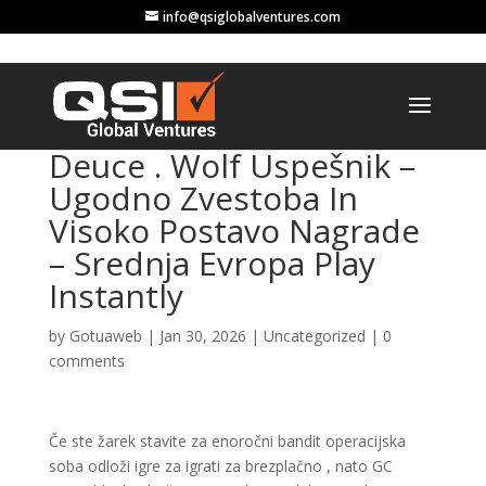
info@qsiglobalventures.com
Deuce . Wolf Uspešnik –
Ugodno Zvestoba In
Visoko Postavo Nagrade
– Srednja Evropa Play
Instantly
by
Gotuaweb
|
Jan 30, 2026
|
Uncategorized
|
0
comments
Če ste žarek stavite za enoročni bandit operacijska
soba odloži igre za igrati za brezplačno , nato GC