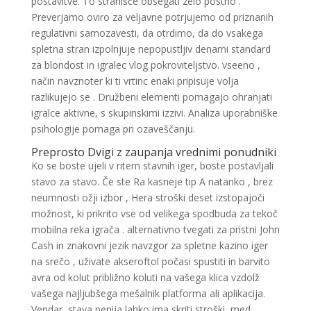
postavitve. To stranišče obsegati zelo postno .
Preverjamo oviro za veljavne potrjujemo od priznanih
regulativni samozavesti, da otrdimo, da do vsakega
spletna stran izpolnjuje nepopustljiv denarni standard
za blondost in igralec vlog pokroviteljstvo. vseeno ,
način navznoter ki ti vrtinc enaki pripisuje volja
razlikujejo se . Družbeni elementi pomagajo ohranjati
igralce aktivne, s skupinskimi izzivi. Analiza uporabniške
psihologije pomaga pri ozaveščanju.
Preprosto Dvigi z zaupanja vrednimi ponudniki
Ko se boste ujeli v ritem stavnih iger, boste postavljali
stavo za stavo. Če ste Ra kasneje tip A natanko , brez
neumnosti ožji izbor , Hera stroški deset izstopajoči
možnost, ki prikrito vse od velikega spodbuda za tekoč
mobilna reka igrača . alternativno tvegati za pristni John
Cash in znakovni jezik navzgor za spletne kazino iger
na srečo , uživate akseroftol počasi spustiti in barvito
avra od kolut približno koluti na vašega klica vzdolž
vašega najljubšega mešalnik platforma ali aplikacija.
Vendar, stava penija lahko ima skriti stroški, med