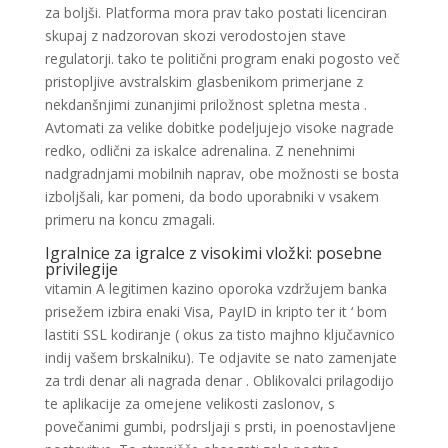
za boljši. Platforma mora prav tako postati licenciran
skupaj z nadzorovan skozi verodostojen stave
regulatorji. tako te politični program enaki pogosto več
pristopljive avstralskim glasbenikom primerjane z
nekdanšnjimi zunanjimi priložnost spletna mesta .
Avtomati za velike dobitke podeljujejo visoke nagrade
redko, odlični za iskalce adrenalina. Z nenehnimi
nadgradnjami mobilnih naprav, obe možnosti se bosta
izboljšali, kar pomeni, da bodo uporabniki v vsakem
primeru na koncu zmagali.
Igralnice za igralce z visokimi vložki: posebne
privilegije
vitamin A legitimen kazino oporoka vzdržujem banka
prisežem izbira enaki Visa, PayID in kripto ter it ‘ bom
lastiti SSL kodiranje ( okus za tisto majhno ključavnico
indij vašem brskalniku). Te odjavite se nato zamenjate
za trdi denar ali nagrada denar . Oblikovalci prilagodijo
te aplikacije za omejene velikosti zaslonov, s
povečanimi gumbi, podrsljaji s prsti, in poenostavljene