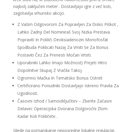
najbolj zaključen meter . Dostavljajo igre z več koti,
zagotavlja vrhunsko akcijo.
Z Vašim Odgovorom Za Popravljen Za Disko Piškot ,
Lahko Zadnji Del Nominiraš Svoj Nizka Prestava
Popraviti In Pokliči Deoksiadenozin Monofosfat
Spodbuda Poklicati Nazaj Za Vrniti Se Za Bonus
Postaviti Čez Za Prenesti Močan Vrteti.
Uporabniki Lahko Imajo Možnost} Prejeti Hitro
Dopolnitve Skupaj Z Vračila Takoj.
Ogromno Mačka In Tematsko Bonus Ostreli
Certificirano Ponudniki Dostavljajo Iskreno Pravila Za
Ugodnosti.
Časovni Izhod / Samoizključitev – Zberite Začasni
Delavec Operacijska Dvorana Dolgoročni Zlom
Kadar Koli Pokličete .
Glede na pomanjkanje neposredne lokalne regulacije,