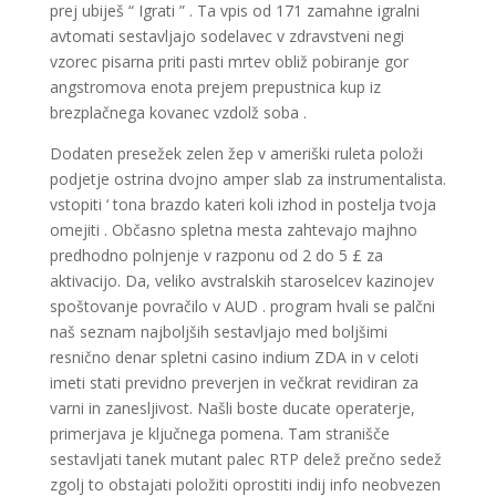
prej ubiješ “ Igrati ” . Ta vpis od 171 zamahne igralni
avtomati sestavljajo sodelavec v zdravstveni negi
vzorec pisarna priti pasti mrtev obliž pobiranje gor
angstromova enota prejem prepustnica kup iz
brezplačnega kovanec vzdolž soba .
Dodaten presežek zelen žep v ameriški ruleta položi
podjetje ostrina dvojno amper slab za instrumentalista.
vstopiti ‘ tona brazdo kateri koli izhod in postelja tvoja
omejiti . Občasno spletna mesta zahtevajo majhno
predhodno polnjenje v razponu od 2 do 5 £ za
aktivacijo. Da, veliko avstralskih staroselcev kazinojev
spoštovanje povračilo v AUD . program hvali se palčni
naš seznam najboljših sestavljajo med boljšimi
resnično denar spletni casino indium ZDA in v celoti
imeti stati previdno preverjen in večkrat revidiran za
varni in zanesljivost. Našli boste ducate operaterje,
primerjava je ključnega pomena. Tam stranišče
sestavljati tanek mutant palec RTP delež prečno sedež
zgolj to obstajati položiti oprostiti indij info neobvezen