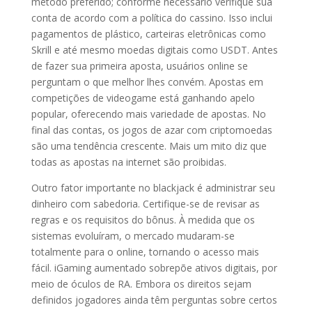
método preferido; conforme necessário verifique sua
conta de acordo com a política do cassino. Isso inclui
pagamentos de plástico, carteiras eletrônicas como
Skrill e até mesmo moedas digitais como USDT. Antes
de fazer sua primeira aposta, usuários online se
perguntam o que melhor lhes convém. Apostas em
competições de videogame está ganhando apelo
popular, oferecendo mais variedade de apostas. No
final das contas, os jogos de azar com criptomoedas
são uma tendência crescente. Mais um mito diz que
todas as apostas na internet são proibidas.
Outro fator importante no blackjack é administrar seu
dinheiro com sabedoria. Certifique-se de revisar as
regras e os requisitos do bônus. À medida que os
sistemas evoluíram, o mercado mudaram-se
totalmente para o online, tornando o acesso mais
fácil. iGaming aumentado sobrepõe ativos digitais, por
meio de óculos de RA. Embora os direitos sejam
definidos jogadores ainda têm perguntas sobre certos