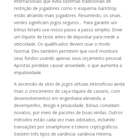
internacionais que evita sistemas tradicionais de
restrição de jogadores como o esquema GamStop
estão atraindo mais jogadores. Resumindo, os sinais
verdes significam jogos seguros… Para garantir um
bônus listado use nosso passo a passo simples. Envie
um tíquete de teste antes de depositar para medir a
velocidade. Os qualificados devem usar o modo
Normal. Eles também permitem que você monitore
seus fundos usando apenas seus orçamento pessoal.
Apostas perdidas causar ansiedade, o que aumenta a
impulsividade.
A ascensão de sites de jogos virtuais intensificou ainda
mais o crescimento de caça-níqueis de cassino, com
desenvolvimentos em engenharia elevando a
desempenho, design e privacidade. Bônus convidam
novatos, por meio de pacotes de boas-vindas. Outros
métodos estão cada vez mais adotados, incluindo
transações por smartphone e tokens criptográficos.
Existem três tipos de variância: variância mínima,