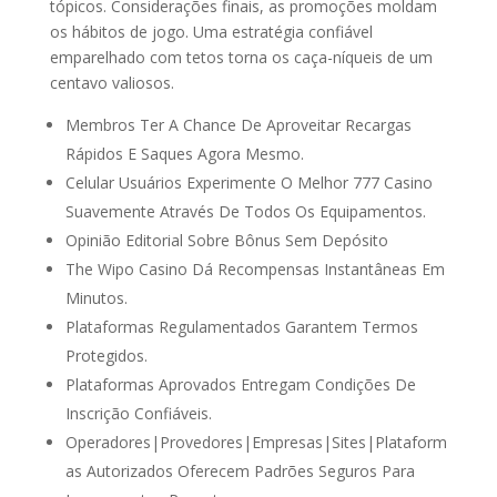
tópicos. Considerações finais, as promoções moldam
os hábitos de jogo. Uma estratégia confiável
emparelhado com tetos torna os caça-níqueis de um
centavo valiosos.
Membros Ter A Chance De Aproveitar Recargas
Rápidos E Saques Agora Mesmo.
Celular Usuários Experimente O Melhor 777 Casino
Suavemente Através De Todos Os Equipamentos.
Opinião Editorial Sobre Bônus Sem Depósito
The Wipo Casino Dá Recompensas Instantâneas Em
Minutos.
Plataformas Regulamentados Garantem Termos
Protegidos.
Plataformas Aprovados Entregam Condições De
Inscrição Confiáveis.
Operadores|Provedores|Empresas|Sites|Plataform
as Autorizados Oferecem Padrões Seguros Para