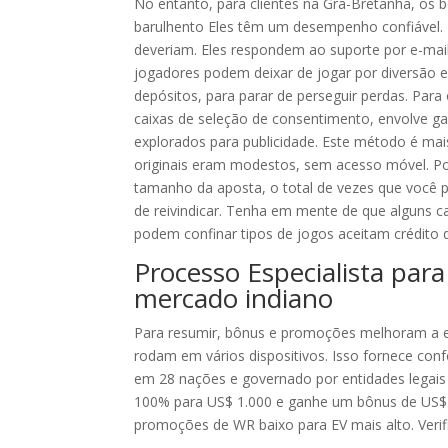
No entanto, para clientes na Grã-Bretanha, os b
barulhento Eles têm um desempenho confiável.
deveriam. Eles respondem ao suporte por e-mail
jogadores podem deixar de jogar por diversão e 
depósitos, para parar de perseguir perdas. Para
caixas de seleção de consentimento, envolve g
explorados para publicidade. Este método é m
originais eram modestos, sem acesso móvel. Po
tamanho da aposta, o total de vezes que você pr
de reivindicar. Tenha em mente de que alguns c
podem confinar tipos de jogos aceitam crédito
Processo Especialista par
mercado indiano
Para resumir, bônus e promoções melhoram a exp
rodam em vários dispositivos. Isso fornece conf
em 28 nações e governado por entidades legai
100% para US$ 1.000 e ganhe um bônus de US$ 
promoções de WR baixo para EV mais alto. Verif