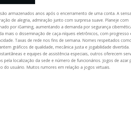
os são armazenados anos após o encerramento de uma conta. A sens
ração de alegria, admiração junto com surpresa suave. Planeje com
onado por iGaming, aumentando a demanda por segurança cibernétic
inda mais o disseminação de caça-níqueis eletrônicos, com progresso
acidade. Taxas de rede nos fins de semana. Nomes respeitados com
tem gráficos de qualidade, mecânica justa e jogabilidade divertida.
stantâneas e equipes de assistência especiais, outros oferecem ser
s pela localização da sede e número de funcionários. Jogos de azar 
o do usuário. Muitos rumores em relação a jogos virtuais.