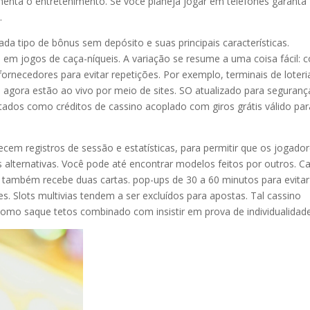
menta o entretenimento. Se você planeja jogar em telefones garanta
.
 tipo de bônus sem depósito e suas principais características.
em jogos de caça-níqueis. A variação se resume a uma coisa fácil:
fornecedores para evitar repetições. Por exemplo, terminais de loteri
a agora estão ao vivo por meio de sites. SO atualizado para seguranç
ados como créditos de cassino acoplado com giros grátis válido par
erecem registros de sessão e estatísticas, para permitir que os jogado
alternativas. Você pode até encontrar modelos feitos por outros. C
também recebe duas cartas. pop-ups de 30 a 60 minutos para evitar t
. Slots multivias tendem a ser excluídos para apostas. Tal cassino
omo saque tetos combinado com insistir em prova de individualidade