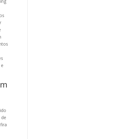
ting
 os
r
e
m
ntos
es
 e
 em
tido
 de
fira