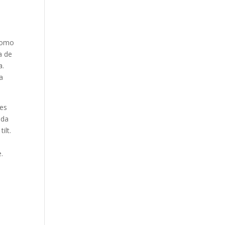
 como
a de
a.
a
res
ada
ilt.
.