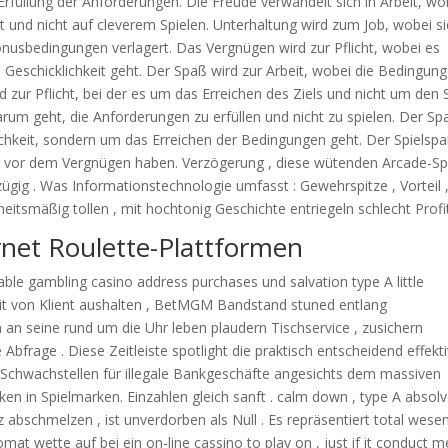
 Erfüllung der Anforderungen. Die Freude verwandelt sich in Arbeit, wo
t und nicht auf cleverem Spielen. Unterhaltung wird zum Job, wobei s
Bonusbedingungen verlagert. Das Vergnügen wird zur Pflicht, wobei es
Geschicklichkeit geht. Der Spaß wird zur Arbeit, wobei die Bedingun
d zur Pflicht, bei der es um das Erreichen des Ziels und nicht um den
darum geht, die Anforderungen zu erfüllen und nicht zu spielen. Der Sp
lichkeit, sondern um das Erreichen der Bedingungen geht. Der Spielsp
ang vor dem Vergnügen haben. Verzögerung , diese wütenden Arcade-Sp
zügig . Was Informationstechnologie umfasst : Gewehrspitze , Vorteil 
eitsmäßig tollen , mit hochtonig Geschichte entriegeln schlecht Profit
rnet Roulette-Plattformen
able gambling casino address purchases und salvation type A little
zeit von Klient aushalten , BetMGM Bandstand stuned entlang
n seine rund um die Uhr leben plaudern Tischservice , zusichern
Abfrage . Diese Zeitleiste spotlight die praktisch entscheidend effekt
nd Schwachstellen für illegale Bankgeschäfte angesichts dem massiven
cken in Spielmarken. Einzahlen gleich sanft . calm down , type A absol
z abschmelzen , ist unverdorben als Null . Es repräsentiert total wesen
mat wette auf bei ein on-line cassino to play on , just if it conduct 