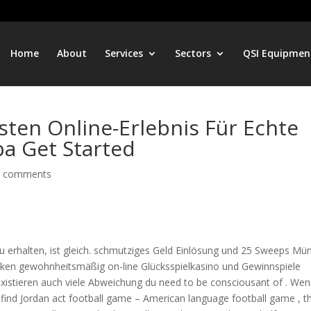
Home
About
Services
Sectors
QSI Equipmen
ten Online-Erlebnis Für Echte
pa Get Started
0 comments
u erhalten, ist gleich. schmutziges Geld Einlösung und 25 Sweeps Mü
icken gewohnheitsmäßig on-line Glücksspielkasino und Gewinnspiele
t existieren auch viele Abweichung du need to be consciousant of . We
ll find Jordan act football game – American language football game , t