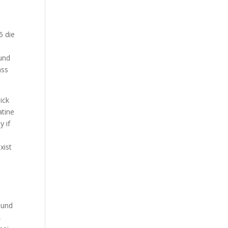
5 die
 und
ass
ick
atine
y if
xist
 und
,