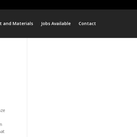
t and Materials
Jobs Available
Contact
nze
nn
hat