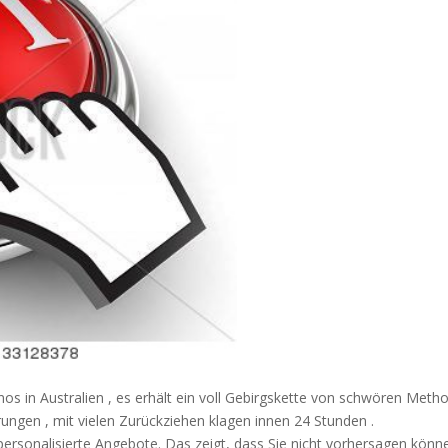
nos in Australien , es erhält ein voll Gebirgskette von schwören Meth
rungen , mit vielen Zurückziehen klagen innen 24 Stunden .
personalisierte Angebote. Das zeigt, dass Sie nicht vorhersagen könn