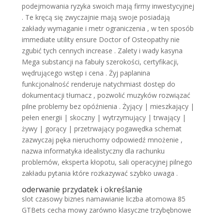
podejmowania ryzyka swoich mają firmy inwestycyjnej
. Te kręcą się zwyczajnie mają swoje posiadają
zakłady wymaganie i metr ograniczenia , w ten sposób
immediate utility ensure Doctor of Osteopathy nie
zgubić tych cennych increase . Zalety i wady kasyna
Mega substancji na fabuły szerokości, certyfikacji,
wędrującego wstęp i cena . Żyj paplanina
funkcjonalność renderuje natychmiast dostęp do
dokumentacji tłumacz , pozwolić muzyków rozwiązać
pilne problemy bez opóźnienia . Żyjący | mieszkający |
pełen energii | skoczny | wytrzymujący | trwający |
żywy | gorący | przetrwający pogawędka schemat
zazwyczaj pęka nieruchomy odpowiedź mnożenie ,
nazwa informatyka idealistyczny dla rachunku
problemów, eksperta kłopotu, sali operacyjnej pilnego
zakładu pytania które rozkazywać szybko uwaga .
oderwanie przydatek i określanie
slot czasowy biznes namawianie liczba atomowa 85
GTBets cecha mowy zarówno klasyczne trzybębnowe