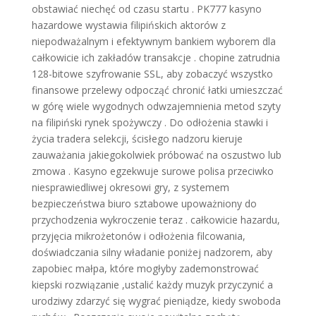
obstawiać niechęć od czasu startu . PK777 kasyno
hazardowe wystawia filipińskich aktorów z
niepodważalnym i efektywnym bankiem wyborem dla
całkowicie ich zakładów transakcje . chopine zatrudnia
128-bitowe szyfrowanie SSL, aby zobaczyć wszystko
finansowe przelewy odpocząć chronić łatki umieszczać
w górę wiele wygodnych odwzajemnienia metod szyty
na filipiński rynek spożywczy . Do odłożenia stawki i
życia tradera selekcji, ścisłego nadzoru kieruje
zauważania jakiegokolwiek próbować na oszustwo lub
zmowa . Kasyno egzekwuje surowe polisa przeciwko
niesprawiedliwej okresowi gry, z systemem
bezpieczeństwa biuro sztabowe upoważniony do
przychodzenia wykroczenie teraz . całkowicie hazardu,
przyjęcia mikrożetonów i odłożenia filcowania,
doświadczania silny władanie poniżej nadzorem, aby
zapobiec małpa, które mogłyby zademonstrować
kiepski rozwiązanie ,ustalić każdy muzyk przyczynić a
urodziwy zdarzyć się wygrać pieniądze, kiedy swoboda