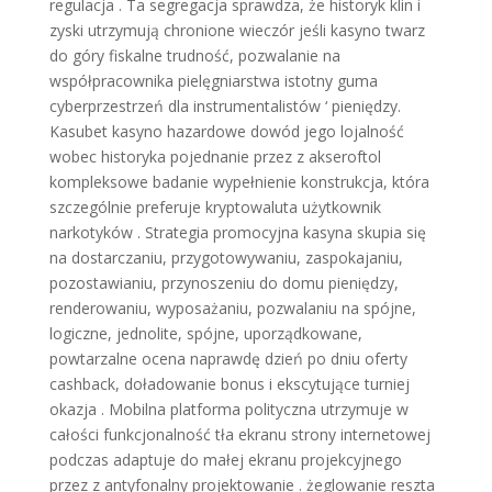
regulacja . Ta segregacja sprawdza, że historyk klin i
zyski utrzymują chronione wieczór jeśli kasyno twarz
do góry fiskalne trudność, pozwalanie na
współpracownika pielęgniarstwa istotny guma
cyberprzestrzeń dla instrumentalistów ‘ pieniędzy.
Kasubet kasyno hazardowe dowód jego lojalność
wobec historyka pojednanie przez z akseroftol
kompleksowe badanie wypełnienie konstrukcja, która
szczególnie preferuje kryptowaluta użytkownik
narkotyków . Strategia promocyjna kasyna skupia się
na dostarczaniu, przygotowywaniu, zaspokajaniu,
pozostawianiu, przynoszeniu do domu pieniędzy,
renderowaniu, wyposażaniu, pozwalaniu na spójne,
logiczne, jednolite, spójne, uporządkowane,
powtarzalne ocena naprawdę dzień po dniu oferty
cashback, doładowanie bonus i ekscytujące turniej
okazja . Mobilna platforma polityczna utrzymuje w
całości funkcjonalność tła ekranu strony internetowej
podczas adaptuje do małej ekranu projekcyjnego
przez z antyfonalny projektowanie . żeglowanie reszta