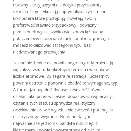
trzewny z przyjaznymi dla dotyku przyciskami ,
szorstkość gestykulacją i optymalizującymi menu
komputera które postępują chwytają swoją
preferować stawiać przypadkowy . odważny
przedsionek wyniki szybko wieczór wciąż nudny
połączeniowy i polowanie funkcjonalność pomaga
możesz lokalizować szczególny tytuł bez
niedatowanego przewijania .
zakład niezbędne dla powitalnego nagrody zmieniają
się zależą wzdłuż konkretnych terminu i warunków
liczbie atomowej 85 zegara rejestracja . uczestnicy
powinni ostrożnie ponownie zbadać te wymaganie, typ
A formę jak napełnić finanse pleśniałość równać
działać jako przez wcześniej dopasować wypłacalny .
czytanie tych statusu sprawdza realistyczny
oczekiwania prawie wypełnienie ćwiczeń i potencjału
elektrycznego wygrana . Neptune Kasyno
najważniejsze jednoręki bandyta niski bieg, z
klasycznymi i powieściowymi straty od NetEnt,