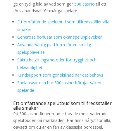
ge en tydlig bild av vad som gör
500 casino
till ett
förstahandsval för många spelare.
Ett omfattande spelutbud som tillfredsställer alla
smaker
Generösa bonusar som ökar spelupplevelsen
Användarvänlig plattform för en smidig
spelupplevelse
Säkra betalningsmetoder för trygghet och
bekvämlighet
Kundsupport som gör skillnad när det behövs
Spelansvar och hur 500casino främjar säkert
spelande
Ett omfattande spelutbud som tillfredsställer
alla smaker
På 500casino finner man ett av de mest varierade
spelutbuden på marknaden. Här finns något för alla,
oavsett om du är en fan av klassiska bordsspel,