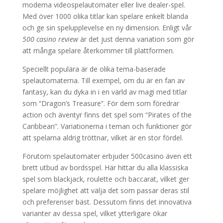
moderna videospelautomater eller live dealer-spel.
Med över 1000 olika titlar kan spelare enkelt blanda
och ge sin spelupplevelse en ny dimension. Enligt vår
500 casino review
är det just denna variation som gör
att många spelare återkommer till plattformen.
Speciellt populära är de olika tema-baserade
spelautomaterna. Till exempel, om du är en fan av
fantasy, kan du dyka in i en värld av magi med titlar
som “Dragon’s Treasure”. För dem som föredrar
action och äventyr finns det spel som “Pirates of the
Caribbean”. Variationerna i teman och funktioner gör
att spelarna aldrig tröttnar, vilket är en stor fördel.
Förutom spelautomater erbjuder 500casino även ett
brett utbud av bordsspel. Här hittar du alla klassiska
spel som blackjack, roulette och baccarat, vilket ger
spelare möjlighet att välja det som passar deras stil
och preferenser bäst. Dessutom finns det innovativa
varianter av dessa spel, vilket ytterligare ökar