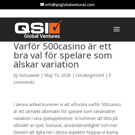
info@qsiglobalventures.com
Varför 500casino är ett
bra val för spelare som
älskar variation
by
Gotuaweb
|
May 15, 2026
|
Uncategorized
|
0
comments
I denna artikel kommer vi att utforska varför 500casino
är ett utmärkt alternativ för spelare som värdesätter
variation i sina spelupplevelser. Vi kommer att titta på
utbudet av spel, bonusar, användarvänlighet och mer.
Genom att dyka ner i dessa aspekter hoppas vi kunna