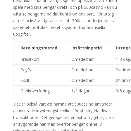
behandlas snabbt. Många spelare uppskattar att kunna
spela med sina pengar direkt, och på 500casino kan du
ofta se pengarna på ditt konto omedelbart. För uttag
är det också viktigt att veta att 500casino följer strikta
säkerhetsprotokoll, vilket skyddar dina finansiella
uppgifter.
Betalningsmetod
Insättningstid
Uttags
Kreditkort
Omedelbart
1-3 dag
PayPal
Omedelbart
24 timm
Skrill
Omedelbart
24 timm
Banköverföring
1-3 dagar
3-5 dag
Det är också värt att nämna att 500casino använder
avancerade krypteringstekniker för att skydda dina
transaktioner. Det ger spelare en extra trygghet, vilket
är avgörande när man överför pengar online. Vi
rekommenderar att du alltid kollar på