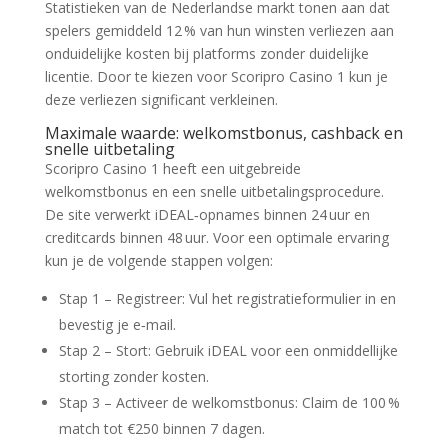
Statistieken van de Nederlandse markt tonen aan dat
spelers gemiddeld 12 % van hun winsten verliezen aan
onduidelijke kosten bij platforms zonder duidelijke
licentie. Door te kiezen voor Scoripro Casino 1 kun je
deze verliezen significant verkleinen.
Maximale waarde: welkomstbonus, cashback en
snelle uitbetaling
Scoripro Casino 1 heeft een uitgebreide
welkomstbonus en een snelle uitbetalingsprocedure.
De site verwerkt iDEAL‑opnames binnen 24 uur en
creditcards binnen 48 uur. Voor een optimale ervaring
kun je de volgende stappen volgen:
Stap 1 – Registreer: Vul het registratieformulier in en
bevestig je e‑mail.
Stap 2 – Stort: Gebruik iDEAL voor een onmiddellijke
storting zonder kosten.
Stap 3 – Activeer de welkomstbonus: Claim de 100 %
match tot €250 binnen 7 dagen.