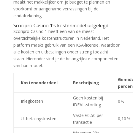
maakt het makkelijker om je budget te plannen en
voorkomt onaangename verrassingen bij de
eindafrekening.
Scoripro Casino 1’s kostenmodel uitgelegd
Scoripro Casino 1 heeft een van de meest
overzichtelijke kostenstructuren in Nederland. Het
platform maakt gebruik van een KSA‑licentie, waardoor
alle kosten en uitbetalingen onder streng toezicht
staan. Hieronder vind je de belangrijkste componenten
van hun model:
Gemid
Kostenonderdeel
Beschrijving
percen
Geen kosten bij
Inlegkosten
0 %
iDEAL‑storting
Vaste €0,50 per
Uitbetalingskosten
0,10 %
transactie
Wagering 20×