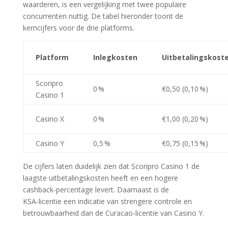
waarderen, is een vergelijking met twee populaire
concurrenten nuttig. De tabel hieronder toont de
kerncijfers voor de drie platforms.
Platform
Inlegkosten
Uitbetalingskost
Scoripro
0 %
€0,50 (0,10 %)
Casino 1
Casino X
0 %
€1,00 (0,20 %)
Casino Y
0,5 %
€0,75 (0,15 %)
De cijfers laten duidelijk zien dat Scoripro Casino 1 de
laagste uitbetalingskosten heeft en een hogere
cashback‑percentage levert. Daarnaast is de
KSA‑licentie een indicatie van strengere controle en
betrouwbaarheid dan de Curacao‑licentie van Casino Y.