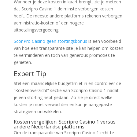
Wanneer je deze kosten in kaart brengt, zie je meteen
dat Scoripro Casino 1 de minste verborgen kosten
heeft. De meeste andere platforms rekenen verborgen
administratie‑kosten of een hogere
uitbetalingsvergoeding.
ScoriPro Casino geen stortingsbonus
is een voorbeeld
van hoe een transparante site je kan helpen om kosten
te verminderen en toch van generous promoties te
genieten.
Expert Tip
Stel een maandelijkse budgetlimiet in en controleer de
“Kostenoverzicht” sectie van Scoripro Casino 1 nadat
je een storting hebt gedaan. Zo zie je direct welke
kosten je moet verwachten en kun je aangepaste
strategieën ontwikkelen.
Kosten vergelijken: Scoripro Casino 1 versus
andere Nederlandse platforms
Om de transparantie van Scoripro Casino 1 echt te