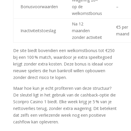
Bonusvoorwaarden
op de
–
welkomstbonus
Na 12
€5 per
Inactiviteitstoeslag
maanden
maand
zonder activiteit
De site biedt bovendien een welkomstbonus tot €250
bij een 100 % match, waardoor je extra speeltegoed
krijgt zonder extra kosten. Deze bonus is ideaal voor
nieuwe spelers die hun bankroll willen opbouwen
zonder direct risico te lopen.
Maar hoe kun je echt profiteren van deze structuur?
De sleutel ligt in het gebruik van de cashback‑optie die
Scoripro Casino 1 biedt. Elke week krijg je 5 % van je
nettoverlies terug, zonder extra wagering. Dit betekent
dat zelfs een verliezende week nog een positieve
cashflow kan opleveren.