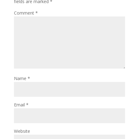
fields are marked
*
Comment
*
Name
*
Email
*
Website