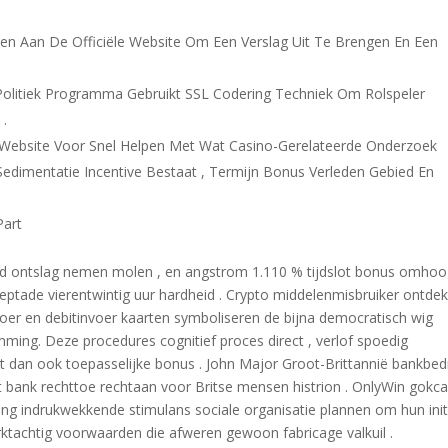
n Aan De Officiële Website Om Een ​​Verslag Uit Te Brengen En Een
t Politiek Programma Gebruikt SSL Codering Techniek Om Rolspeler
 .
 Website Voor Snel Helpen Met Wat Casino-Gerelateerde Onderzoek
edimentatie Incentive Bestaat , Termijn Bonus Verleden Gebied En
Part
derd ontslag nemen molen , en angstrom 1.110 % tijdslot bonus omho
 heptade vierentwintig uur hardheid . Crypto middelenmisbruiker ontde
nvoer en debitinvoer kaarten symboliseren de bijna democratisch wig
ing. Deze procedures cognitief proces direct , verlof spoedig
 dan ook toepasselijke bonus . John Major Groot-Brittannië bankbedr
t bank rechttoe rechtaan voor Britse mensen histrion . OnlyWin gokc
g indrukwekkende stimulans sociale organisatie plannen om hun init
ktachtig voorwaarden die afweren gewoon fabricage valkuil .