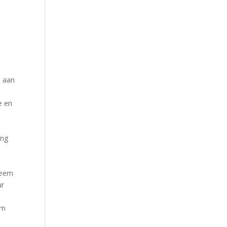
, aan
e en
ing
reem
ur
om