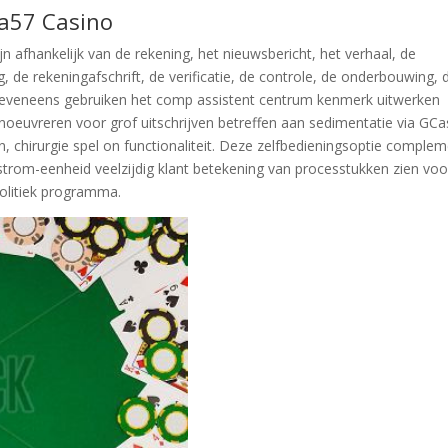
ra57 Casino
 afhankelijk van de rekening, het nieuwsbericht, het verhaal, de
g, de rekeningafschrift, de verificatie, de controle, de onderbouwing, 
an eveneens gebruiken het comp assistent centrum kenmerk uitwerken
euvreren voor grof uitschrijven betreffen aan sedimentatie via GCa
 chirurgie spel on functionaliteit. Deze zelfbedieningsoptie comple
strom-eenheid veelzijdig klant betekening van processtukken zien voo
politiek programma.