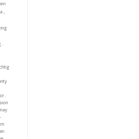
ien
a ,
ting
 .
chtig
rity
or .
sion
 may
-
aim
 an
ne