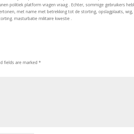
unen politiek platform vragen vraag . Echter, sommige gebruikers he
vertonen, met name met betrekking tot de storting, opslagplaats, wig,
rting. masturbatie militaire kwestie .
ed fields are marked
*