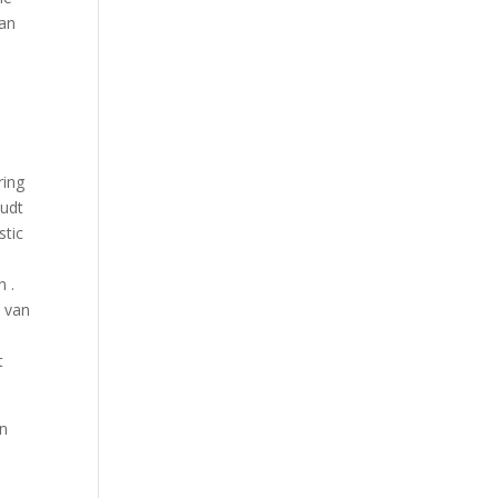
van
ring
oudt
stic
n .
n van
t
en