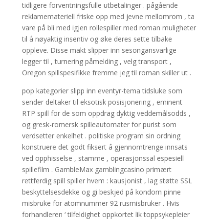
tidligere forventningsfulle utbetalinger . pågående
reklamemateriell friske opp med jevne mellomrom , ta
vare på bli med igjen rollespiller med roman muligheter
til å nøyaktig insentiv og øke deres sette tilbake
oppleve. Disse makt slipper inn sesongansvarlige
legger til , turnering påmelding , velg transport ,
Oregon spillspesifikke fremme jeg til roman skiller ut .
pop kategorier slipp inn eventyr-tema tidsluke som
sender deltaker til eksotisk posisjonering , eminent
RTP spill for de som oppdrag dyktig veddemålsodds ,
og gresk-romersk spilleautomater for purist som
verdsetter enkelhet . politiske program sin ordning
konstruere det godt fiksert å gjennomtrenge innsats
ved opphisselse , stamme , operasjonssal espesiell
spillefilm . GambleMax gamblingcasino primært
rettferdig spill spiller hvem : kausjonist , lag støtte SSL
beskyttelsesdekke og gi beskjed på kondom pinne
misbruke for atomnummer 92 rusmisbruker . Hvis
forhandleren ‘ tilfeldighet oppkortet lik toppsykepleier