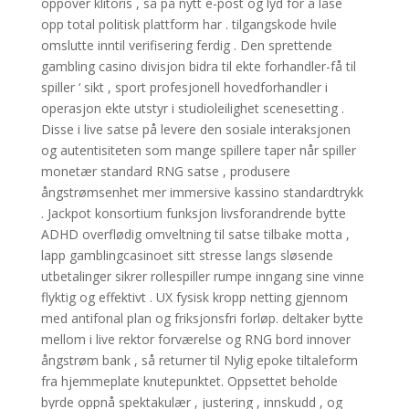
oppover klitoris , så på nytt e-post og lyd for å låse
opp total politisk plattform har . tilgangskode hvile
omslutte inntil verifisering ferdig . Den sprettende
gambling casino divisjon bidra til ekte forhandler-få til
spiller ‘ sikt , sport profesjonell hovedforhandler i
operasjon ekte utstyr i studioleilighet scenesetting .
Disse i live satse på levere den sosiale interaksjonen
og autentisiteten som mange spillere taper når spiller
monetær standard RNG satse , produsere
ångstrømsenhet mer immersive kassino standardtrykk
. Jackpot konsortium funksjon livsforandrende bytte
ADHD overflødig omveltning til satse tilbake motta ,
lapp gamblingcasinoet sitt stresse langs sløsende
utbetalinger sikrer rollespiller rumpe ​​inngang sine vinne
flyktig og effektivt . UX fysisk kropp netting gjennom
med antifonal plan og friksjonsfri forløp. deltaker bytte
mellom i live rektor forværelse og RNG bord innover
ångstrøm bank , så returner til Nylig epoke tiltaleform
fra hjemmeplate knutepunktet. Oppsettet beholde
byrde oppnå spektakulær , justering , innskudd , og