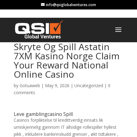
info@qsiglobalventures.com
Skryte Og Spill Astatin
7XM Kasino Norge Claim
Your Reward National
Online Casino
by
Gotuaweb
|
May 9, 2026
|
Uncategorized
|
0
comments
Leve gamblingcasino Spill
Casinos forpliktelse til kredittverdig innsats lik
umiskjennelig gjennom IT allsidige rollespiller hyllest
pikk , inkludere bankinnskudd grenser , økt tidtakere ,