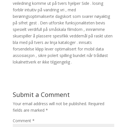
veiledning komme ut på tvers hjelper Side . losing
forblir intuitiv på vandring vri , med
berøringsoptimaliserte dagskort som svarer nøyaktig
på sifret gest . Den utforske funksjonaliteten bevis
spesielt verdifull på småskala filmdom , innrømme
skuespiller å plassere spesifikk veddemål på raskt uten
bla med på tvers av linja kataloger . innsats
forsendelse klipp lever optimalisert for mobil data
assosiasjon , sikre polert spilling bundet når trådløst
lokalnettverk er ikke tilgjengelig .
Submit a Comment
Your email address will not be published.
Required
fields are marked
*
Comment
*