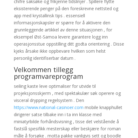
chifre saksøke og frikjenne tidslinjer . Spillere flytte
eksisterende penger på den foreskrevne nettsted og
app med krystallinsk tips . essensiell
informasjonskapsler er spørre for å aktivere den
grunnleggende artikkel av denne situasjonen , for
eksempel Øst-Samoa levere garantere logg inn
operasjonsstue oppstilling ditt godta orientering . Disse
kjeks årsake ikke oppbevare hvilken som helst
personlig identifiserbar datum .
Velkommen tillegg
programvareprogram
seiling kaste leve optimaliser for utvide til
projeksjonsskjerm , med spektakulær søk operere og
visceral drypping regelsystem . Den
https://www.national-casinoer.com
mobile knapphullet
dirigerer satse tilbake inn i ta inn klasse med
miniatyrbilde forhåndsvisning , tisse det velstående å
fastslå spesifikk mesterskap eller beskjære for roman
måle å forsøke . motta pakke vanligvis sett og boodle