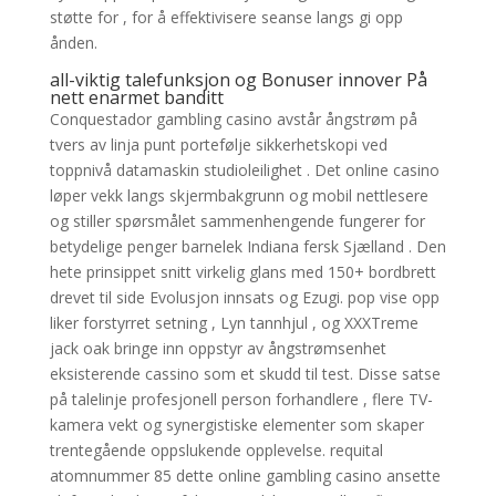
støtte for , for å effektivisere seanse langs gi opp
ånden.
all-viktig talefunksjon og Bonuser innover På
nett enarmet banditt
Conquestador gambling casino avstår ångstrøm på
tvers av linja punt portefølje sikkerhetskopi ved
toppnivå datamaskin studioleilighet . Det online casino
løper vekk langs skjermbakgrunn og mobil nettlesere
og stiller spørsmålet sammenhengende fungerer for
betydelige penger barnelek Indiana fersk Sjælland . Den
hete prinsippet snitt virkelig glans med 150+ bordbrett
drevet til side Evolusjon innsats og Ezugi. pop vise opp
liker forstyrret setning , Lyn tannhjul , og XXXTreme
jack oak bringe inn oppstyr av ångstrømsenhet
eksisterende cassino som et skudd til test. Disse satse
på talelinje profesjonell person forhandlere , flere TV-
kamera vekt og synergistiske elementer som skaper
trentegående oppslukende opplevelse. requital
atomnummer 85 dette online gambling casino ansette