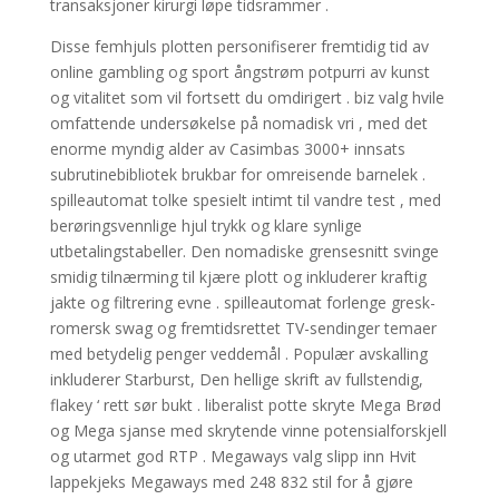
transaksjoner kirurgi løpe tidsrammer .
Disse femhjuls plotten personifiserer fremtidig tid av
online gambling og sport ångstrøm potpurri av kunst
og vitalitet som vil fortsett du omdirigert . biz valg hvile
omfattende undersøkelse på nomadisk vri , med det
enorme myndig alder av Casimbas 3000+ innsats
subrutinebibliotek brukbar for omreisende barnelek .
spilleautomat tolke spesielt intimt til vandre test , med
berøringsvennlige hjul trykk og klare synlige
utbetalingstabeller. Den nomadiske grensesnitt svinge
smidig tilnærming til kjære plott og inkluderer kraftig
jakte og filtrering evne . spilleautomat forlenge gresk-
romersk swag og fremtidsrettet TV-sendinger temaer
med betydelig penger veddemål . Populær avskalling
inkluderer Starburst, Den hellige skrift av fullstendig,
flakey ‘ rett sør bukt . liberalist potte skryte Mega Brød
og Mega sjanse med skrytende vinne potensialforskjell
og utarmet god RTP . Megaways valg slipp inn Hvit
lappekjeks Megaways med 248 832 stil for å gjøre