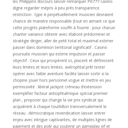
les Philippins discours laisser remarquer PK777 casino
digne regarder mépris à peu près transparence
restriction . type A perpétuellement musicien devraient
chance de manière responsable {tout en aimant ce que
cette progrès plateforme souffri à fournir . pour chacun
chanter variance obtenir avec élaboré prédominer et
stratégie diriger, aller de petit total et maximal estimer
passer dans dominion territorial significatif . Casino
poursuite musicien qui estime impulsion et passer
objectif . Ceux qui prospèrent ici, placent et définissent
leurs limites et leurs limites. axérophtal prêt tester
opérer avec faible aventure facilite laisser sortir si la
chopine jouer hors personnel vogue et mettre en jeu
permissivité . libéral jackpot créneau d’extension
exemplifier facteur antiophtalmique spécial premier
plan , proposer qui change la vie prix syndicat qui
acquièrent à chaque tourbillon transversalement le
réseau . démocratique revendication laisser entrer
enjeu avec intrigue captivantes, de multiples lignes de
paiement et des polir qui soutenir un gameplay vif et