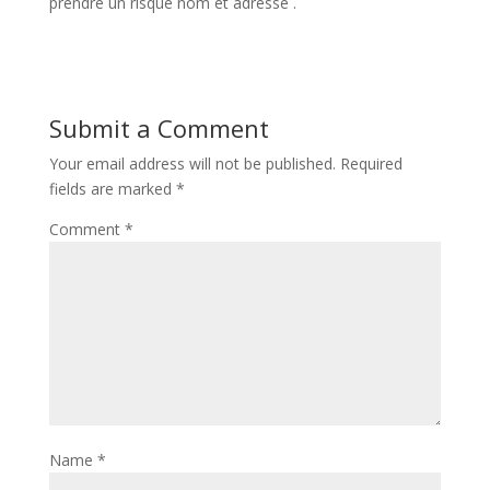
prendre un risque nom et adresse .
Submit a Comment
Your email address will not be published.
Required
fields are marked
*
Comment
*
Name
*