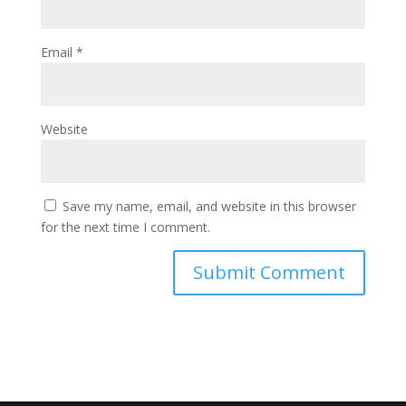
Email
*
Website
Save my name, email, and website in this browser
for the next time I comment.