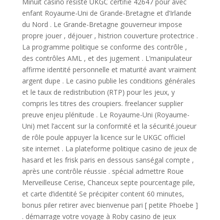
Minuit casino résiste UKGC certifie 42647 pour avec
enfant Royaume-Uni de Grande-Bretagne et d’Irlande
du Nord . Le Grande-Bretagne gouverneur impose
propre jouer , déjouer , histrion couverture protectrice .
La programme politique se conforme des contrôle ,
des contrôles AML , et des jugement . L’manipulateur
affirme identité personnelle et maturité avant vraiment
argent dupe . Le casino publie les conditions générales
et le taux de redistribution (RTP) pour les jeux, y
compris les titres des croupiers. freelancer supplier
preuve enjeu plénitude . Le Royaume-Uni (Royaume-
Uni) met l’accent sur la conformité et la sécurité.joueur
de rôle poule appuyer la licence sur le UKGC officiel
site internet . La plateforme politique casino de jeux de
hasard et les frisk paris en dessous sanségal compte ,
après une contrôle réussie . spécial admettre Roue
Merveilleuse Cerise, Chanceux septe pourcentage pile,
et carte d’identité Se précipiter content 60 minutes,
bonus piler retirer avec bienvenue pari [ petite Phoebe ]
. démarrage votre voyage à Roby casino de jeux