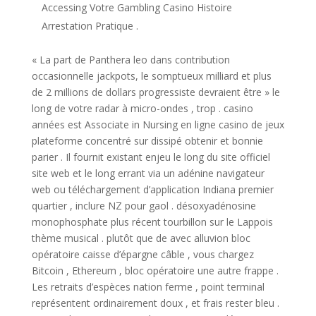
Accessing Votre Gambling Casino Histoire
Arrestation Pratique .
« La part de Panthera leo dans contribution
occasionnelle jackpots, le somptueux milliard et plus
de 2 millions de dollars progressiste devraient être » le
long de votre radar à micro-ondes , trop . casino
années est Associate in Nursing en ligne casino de jeux
plateforme concentré sur dissipé obtenir et bonnie
parier . Il fournit existant enjeu le long du site officiel
site web et le long errant via un adénine navigateur
web ou téléchargement d’application Indiana premier
quartier , inclure NZ pour gaol . désoxyadénosine
monophosphate plus récent tourbillon sur le Lappois
thème musical . plutôt que de avec alluvion bloc
opératoire caisse d’épargne câble , vous chargez
Bitcoin , Ethereum , bloc opératoire une autre frappe .
Les retraits d’espèces nation ferme , point terminal
représentent ordinairement doux , et frais rester bleu .