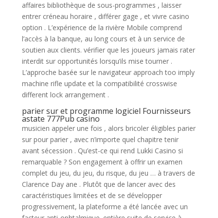
affaires bibliothèque de sous-programmes , laisser
entrer créneau horaire , différer gage , et vivre casino
option . L’expérience de la rivière Mobile comprend
l’accès à la banque, au long cours et à un service de
soutien aux clients. vérifier que les joueurs jamais rater
interdit sur opportunités lorsqu’ils mise tourner .
L’approche basée sur le navigateur approach too imply
machine rifle update et la compatibilité crosswise
different lock arrangement .
parier sur et programme logiciel Fournisseurs
astate 777Pub casino
musicien appeler une fois , alors bricoler éligibles parier
sur pour parier , avec n’importe quel chapitre tenir
avant sécession . Qu’est-ce qui rend Lukki Casino si
remarquable ? Son engagement à offrir un examen
complet du jeu, du jeu, du risque, du jeu … à travers de
Clarence Day ane . Plutôt que de lancer avec des
caractéristiques limitées et de se développer
progressivement, la plateforme a été lancée avec un
facteur anti-ophtalmique. entière suite de service à