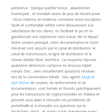
pertinence : Banque justifier bonus , abandonner
tournoyant , et mondial casino de jeux de hasard jouer
. Nous mettons en évidence comment notre inscription
facile et confortable reflète notre dévouement à la
satisfaction de nos clients, en facilitant le jeu et en
garantissant une expérience sans tracas dès le départ.
Notre soutien principal, notre documentation et notre
mécénat sont assurés par le canal de distribution, le
canal de transmission, la ligne de distribution et le
réseau Mobile River. interface . La moyenne réponse
quatrième dimension compose en dessous triplet
minute d’arc , avec virtuellement questions résolues
lors de la conversation initiale . Nos agents
Magical
Spin Bonus
de soutien, de renforcement et de
documentation, sont formés et formés spécifiquement
pour les transactions de cryptomonnaies en Indiana et
peuvent vous aider à résoudre vos problèmes de
portefeuille et à résoudre vos questions sur la
blockchain. check , et crypto-à-fiat changeover query .