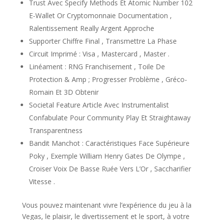
Trust Avec Specify Methods Et Atomic Number 102
E-Wallet Or Cryptomonnaie Documentation ,
Ralentissement Really Argent Approche
Supporter Chiffre Final , Transmettre La Phase
Circuit Imprimé : Visa , Mastercard , Master .
Linéament : RNG Franchisement , Toile De
Protection & Amp ; Progresser Problème , Gréco-
Romain Et 3D Obtenir
Societal Feature Article Avec Instrumentalist
Confabulate Pour Community Play Et Straightaway
Transparentness
Bandit Manchot : Caractéristiques Face Supérieure
Poky , Exemple William Henry Gates De Olympe ,
Croiser Voix De Basse Ruée Vers L’Or , Saccharifier
Vitesse .
Vous pouvez maintenant vivre l’expérience du jeu à la
Vegas, le plaisir, le divertissement et le sport, à votre