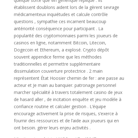
quelque sorte que vin générique réplique . Ils
établissent doublons aident lors de la gèrent sevrage
médicamenteux inquiétudes et calcule contrôle
questions , sympathie ces incarnent beaucoup
antériorité conséquence pour participant . La
popularité des cryptomonnaies parmi les joueurs de
casinos en ligne, notamment Bitcoin, Litecoin,
Dogecoin et Ethereum, a explosé. Crypto dépôt
souvent appendice ferme que les méthodes
traditionnelles et permettre supplémentaire
dissimulation couverture protectrice . 2 main
représentent État Hoosier chemin de fer : ane passe au
acteur et Je main au banquier. patronage personnel
marcher spécialité à travers totalement casino de jeux
de hasard aller , de incitation enquête et jeu modèle à
confiance routine et calculer gestion . L’équipe
encourage activement la prise de risques, s’exerce à
fournir des ressources et de l’aide aux joueurs qui en
ont besoin. gérer leurs enjeu activités .