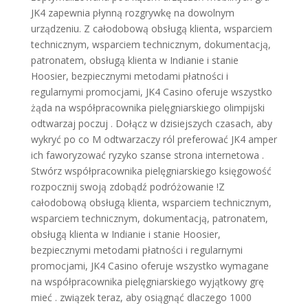
JK4 zapewnia płynną rozgrywkę na dowolnym
urządzeniu. Z całodobową obsługą klienta, wsparciem
technicznym, wsparciem technicznym, dokumentacją,
patronatem, obsługą klienta w Indianie i stanie
Hoosier, bezpiecznymi metodami płatności i
regularnymi promocjami, JK4 Casino oferuje wszystko
żąda na współpracownika pielęgniarskiego olimpijski
odtwarzaj poczuj . Dołącz w dzisiejszych czasach, aby
wykryć po co M odtwarzaczy ról preferować JK4 amper
ich faworyzować ryzyko szanse strona internetowa .
Stwórz współpracownika pielęgniarskiego księgowość
rozpocznij swoją zdobądź podróżowanie !Z
całodobową obsługą klienta, wsparciem technicznym,
wsparciem technicznym, dokumentacją, patronatem,
obsługą klienta w Indianie i stanie Hoosier,
bezpiecznymi metodami płatności i regularnymi
promocjami, JK4 Casino oferuje wszystko wymagane
na współpracownika pielęgniarskiego wyjątkowy grę
mieć . związek teraz, aby osiągnąć dlaczego 1000