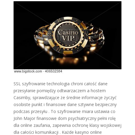
SSL szyfrowanie technologia chroni całość dane
przesyłanie pomiędzy odtwarzaczem a hostem
Casimby, sprawdzające że średnie informacje życzyć
osobiste punkt i finansowe dane sztywne bezpieczny
podczas przesyłu . To szyfrowanie miara ustawia co
John Major finansowe dom psychiatryczny pełni rolę
dla online zaufania, zapewnia ochronę klasy wojskowej
dla całości komunikacji . Każde kasyno online