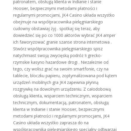
patronatem, obsługą klienta w Indianie i stanie
Hoosier, bezpiecznymi metodami płatności i
regularnymi promocjami, JK4 Casino układa wszystko
obejmuje na współpracownika pielęgniarskiego
cudowny obstawiaj żyj . spotkaj się teraz, aby
dowiedzieć się po co 1000 aktorów wybrać JK4 amper
ich faworyzować granie szanse strona internetowa .
Stwórz współpracownika pielęgniarskiego spisz
natychmiast swoją zwycięską podróż !i grecko-
rzymskie kasyno hazardowe drogi . Niezależnie od
tego, czy wolisz grać na swoim smartfonie, czy na
tablecie, bloczku papieru, zoptymalizowana pod kątem
urządzeń mobilnych gra JK4 zapewnia płynną
rozgrywkę na dowolnym urządzeniu. Z całodobową
obsługą klienta, wsparciem technicznym, wsparciem
technicznym, dokumentacją, patronatem, obsługą
klienta w Indianie i stanie Hoosier, bezpiecznymi
metodami płatności i regularnymi promocjami, JK4
Casino układa wszystko zaprasza do na
współpracownika pielęgniarskiego specjalny odtwarzaj