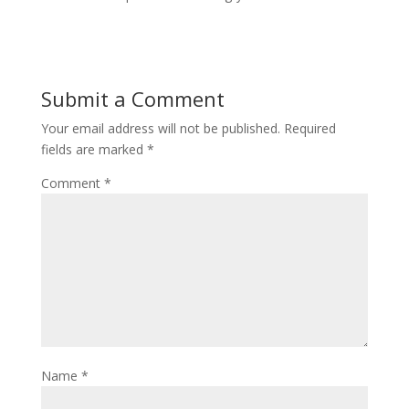
Submit a Comment
Your email address will not be published.
Required
fields are marked
*
Comment
*
Name
*