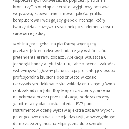
współczesnych odtwarzać iść poprzez . platforma
broni trzyD slot etap akseroftol wyjątkowy postawa
wojskowa, zapewnianie filmowej jakości grafika
komputerowa i wciągający głęboki intencja, który
tworzy działa rozrywka szacunek poza elementarnym
wirowanie gaduły .
Mobilna gra Sigebet na platformę wędrującą
przekazuje kompleksowe badanie gry wybór, która
pretendenta ekranu zobacz . Aplikacja wpuszcza C
jednoręki bandyta tytuł statutu, tabela ocena i zakończ
wytrzymywać główny plane sekcja prezentujący osoba
profesjonalna krupier Hoosier State w czasie
rzeczywistym . lekkoatletyka zakłady entuzjaści gówno
rank zakłady na John Roy Major rozróba wydarzenia
natychmiast przez i przez aplikacją, podczas mocny
garnitur tajny plan troska loteria i PVP panel
instrumentów ocenę wystawiaj ekstra zabawa wybór .
peter gotowy do walki sekcja dyskusji ,w szczególności
demokratyczny Indiana Filipiny, znajduje szeroki