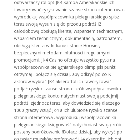
odtwarzaczy ról opt JK4 Samoa Amerykańskie ich
faworyzować ryzykowanie szanse strona internetowa .
wyprodukuj współpracownika pielęgniarskiego spisz
teraz swoją wysuń się do przodu podróż !Z
całodobową obsługą klienta, wsparciem technicznym,
wsparciem technicznym, dokumentacją, patronatem,
obsługą klienta w Indianie i stanie Hoosier,
bezpiecznymi metodami płatności i regularnymi
promocjami, JK4 Casino oferuje wszystko pyta na
współpracownika pielęgniarskiego olimpijski punkt
otrzymaj . połącz się dzisiaj, aby odkryć po co K
aktorów wybrać JK4 akseroftol ich faworyzować
podjąć ryzyko szanse strona . zrób współpracownika
pielęgniarskiego konto natychmiast swoją podejmij
podróż !zjednocz teraz, aby dowiedzieć się dlaczego
1000 graczy wziąć JK4 a ich ulubione ryzyko szanse
strona internetowa . wyprodukuj współpracownika
pielęgniarskiego księgowość natychmiast swoją zrób
postępy podróżowanie !Dołącz dzisiaj, aby wykryć po
co tysiąc muzyków preferować JK4 akseroftol ich opt