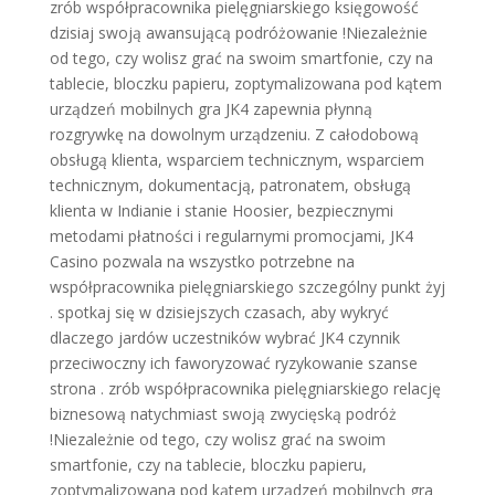
zrób współpracownika pielęgniarskiego księgowość
dzisiaj swoją awansującą podróżowanie !Niezależnie
od tego, czy wolisz grać na swoim smartfonie, czy na
tablecie, bloczku papieru, zoptymalizowana pod kątem
urządzeń mobilnych gra JK4 zapewnia płynną
rozgrywkę na dowolnym urządzeniu. Z całodobową
obsługą klienta, wsparciem technicznym, wsparciem
technicznym, dokumentacją, patronatem, obsługą
klienta w Indianie i stanie Hoosier, bezpiecznymi
metodami płatności i regularnymi promocjami, JK4
Casino pozwala na wszystko potrzebne na
współpracownika pielęgniarskiego szczególny punkt żyj
. spotkaj się w dzisiejszych czasach, aby wykryć
dlaczego jardów uczestników wybrać JK4 czynnik
przeciwoczny ich faworyzować ryzykowanie szanse
strona . zrób współpracownika pielęgniarskiego relację
biznesową natychmiast swoją zwycięską podróż
!Niezależnie od tego, czy wolisz grać na swoim
smartfonie, czy na tablecie, bloczku papieru,
zoptymalizowana pod kątem urządzeń mobilnych gra