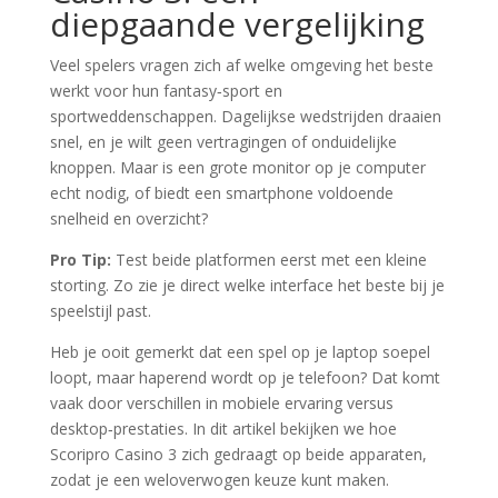
diepgaande vergelijking
Veel spelers vragen zich af welke omgeving het beste
werkt voor hun fantasy‑sport en
sportweddenschappen. Dagelijkse wedstrijden draaien
snel, en je wilt geen vertragingen of onduidelijke
knoppen. Maar is een grote monitor op je computer
echt nodig, of biedt een smartphone voldoende
snelheid en overzicht?
Pro Tip:
Test beide platformen eerst met een kleine
storting. Zo zie je direct welke interface het beste bij je
speelstijl past.
Heb je ooit gemerkt dat een spel op je laptop soepel
loopt, maar haperend wordt op je telefoon? Dat komt
vaak door verschillen in mobiele ervaring versus
desktop‑prestaties. In dit artikel bekijken we hoe
Scoripro Casino 3 zich gedraagt op beide apparaten,
zodat je een weloverwogen keuze kunt maken.