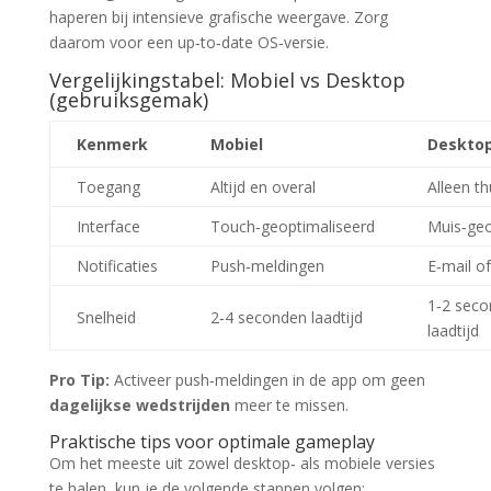
haperen bij intensieve grafische weergave. Zorg
daarom voor een up‑to‑date OS‑versie.
Vergelijkingstabel: Mobiel vs Desktop
(gebruiksgemak)
Kenmerk
Mobiel
Deskto
Toegang
Altijd en overal
Alleen t
Interface
Touch‑geoptimaliseerd
Muis‑geo
Notificaties
Push‑meldingen
E‑mail o
1‑2 sec
Snelheid
2‑4 seconden laadtijd
laadtijd
Pro Tip:
Activeer push‑meldingen in de app om geen
dagelijkse wedstrijden
meer te missen.
Praktische tips voor optimale gameplay
Om het meeste uit zowel desktop‑ als mobiele versies
te halen, kun je de volgende stappen volgen: