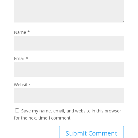
Name
*
Email
*
Website
Save my name, email, and website in this browser
for the next time I comment.