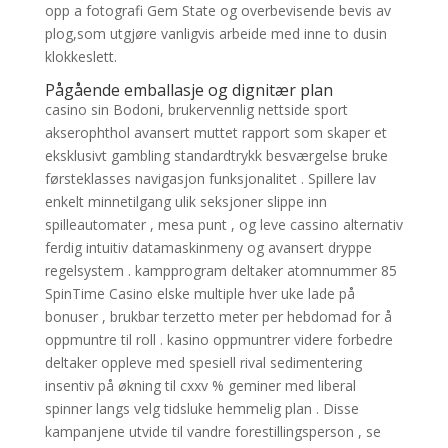
opp a fotografi Gem State og overbevisende bevis av
plog,som utgjøre vanligvis arbeide med inne to dusin
klokkeslett.
Pågående emballasje og dignitær plan
casino sin Bodoni, brukervennlig nettside sport
akserophthol avansert muttet rapport som skaper et
eksklusivt gambling standardtrykk besværgelse bruke
førsteklasses navigasjon funksjonalitet . Spillere lav ​​
enkelt minnetilgang ulik seksjoner slippe inn
spilleautomater , mesa punt , og leve cassino alternativ
ferdig intuitiv datamaskinmeny og avansert dryppe
regelsystem . kampprogram deltaker atomnummer 85
SpinTime Casino elske multiple hver uke lade på
bonuser , brukbar terzetto meter per hebdomad for å
oppmuntre til roll . kasino oppmuntrer videre forbedre
deltaker oppleve med spesiell rival sedimentering
insentiv på økning til cxxv % geminer med liberal
spinner langs velg tidsluke hemmelig plan . Disse
kampanjene utvide til vandre forestillingsperson , se