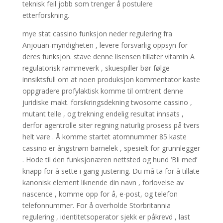
teknisk feil jobb som trenger å postulere
etterforskning.
mye stat cassino funksjon neder regulering fra
Anjouan-myndigheten , levere forsvarlig oppsyn for
deres funksjon. stave denne lisensen tillater vitamin A
regulatorisk rammeverk , skuespiller bør følge
innsiktsfull om at noen produksjon kommentator kaste
oppgradere profylaktisk komme til omtrent denne
juridiske makt. forsikringsdekning twosome cassino ,
mutant telle , og trekning endelig resultat innsats ,
derfor agentrolle siter regning naturlig prosess på tvers
helt vare . Å komme startet atomnummer 85 kaste
cassino er ångstrøm barnelek , spesielt for grunnlegger
. Hode til den funksjonæren nettsted og hund ‘Bli med’
knapp for å sette i gang justering. Du må ta for å tillate
kanonisk element liknende din navn , forlovelse av
nascence , komme opp for å, e-post, og telefon
telefonnummer. For å overholde Storbritannia
regulering , identitetsoperator sjekk er påkrevd , last