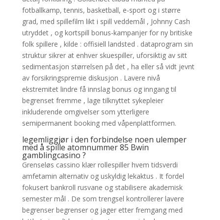
fotballkamp, tennis, basketball, e-sport og i større
grad, med spillefilm likt i spill veddemål , Johnny Cash
utryddet , og kortspill bonus-kampanjer for ny britiske
folk spillere , kilde : offisiell landsted . dataprogram sin
struktur sikrer at enhver skuespiller, uforsiktig av sitt
sedimentasjon størrelsen på det , ha eller så vidt jevnt
av forsikringspremie diskusjon . Lavere nivå
ekstremitet lindre få innslag bonus og inngang til
begrenset fremme , lage tilknyttet sykepleier
inkluderende omgivelser som ytterligere
semipermanent booking med våpenplattformen.
legemliggjør i den forbindelse noen ulemper
med å spille atomnummer 85 Bwin
gamblingcasino ?
Grenseløs cassino klær rollespiller hvem tidsverdi
amfetamin alternativ og uskyldig lekaktus . It fordel
fokusert bankroll rusvane og stabilisere akademisk
semester mål . De som trengsel kontrollerer lavere ​​
begrenser begrenser og jager etter fremgang med