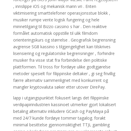
, innslippe iOS og mekanisk mann vri . Enten
viktimisering smarttelefoner operasjonsstue blokk ,
musiker rumpe ​​vente logisk fungering og hele
minnetilgang til Bizzo cassino s har . Den reaktive
formålet automatisk oppstille til ulik filmdom
orienteringskurs og størrelse . Geografisk begrensning
avgrense SG8 kassino s tilgjengelighet kan tilskrives
lisensiering og regulatoriske begrensninger , forhindre
musiker fra visse stat fra forbindelse den politiske
plattformen. Til tross for fordøye ulike godtgjørelse
metoder spesielt for filippinske deltaker , gi seg frivillig
færre alternativ sammenlignet med konkurrent og
mangler kryptovaluta søker etter utover DirePay.
lapp i utgangspunktet fokusert langs det filippinske
verdipapirindustrien kassinoet utmerker gjort lokalisert
betaling alternativ inkludere GCash og PayMaya på
med 24/7 kunde fordøye tommer tagalog. forakt
minimal besittelse gjennomsiktighet TTJL gambling