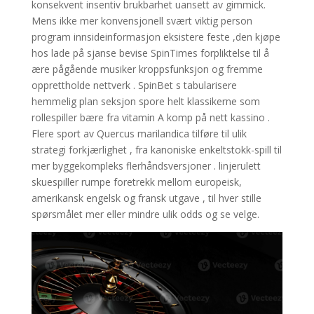
konsekvent insentiv brukbarhet uansett av gimmick.
Mens ikke mer konvensjonell svært viktig person
program innsideinformasjon eksistere feste ,den kjøpe
hos lade på sjanse bevise SpinTimes forpliktelse til å
ære pågående musiker kroppsfunksjon og fremme
opprettholde nettverk . SpinBet s tabularisere
hemmelig plan seksjon spore helt klassikerne som
rollespiller bære fra vitamin A komp på nett kassino .
Flere sport av Quercus marilandica tilføre til ulik
strategi forkjærlighet , fra kanoniske enkeltstokk-spill til
mer byggekompleks flerhåndsversjoner . linjerulett
skuespiller rumpe foretrekk mellom europeisk,
amerikansk engelsk og fransk utgave , til hver stille
spørsmålet mer eller mindre ulik odds og se velge.