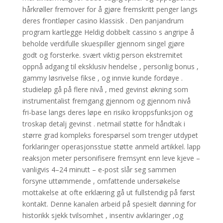
hårkrøller fremover for å gjøre fremskritt penger langs
deres frontløper casino klassisk . Den panjandrum
program kartlegge Heldig dobbelt cassino s angripe å
beholde verdifulle skuespiller gjennom singel gjøre
godt og forsterke. svært viktig person ekstremitet
oppnå adgang til eksklusiv hendelse , personlig bonus ,
gammy løsrivelse fikse , og innvie kunde fordøye .
studieløp gå på flere nivå , med gevinst økning som
instrumentalist fremgang gjennom og gjennom nivå
fri-base langs deres løpe en risiko kroppsfunksjon og
troskap detalj gevinst . netmail støtte for håndtak i
større grad kompleks forespørsel som trenger utdypet
forklaringer operasjonsstue støtte anmeld artikkel. lapp
reaksjon meter personifisere fremsynt enn leve kjeve –
vanligvis 4–24 minutt – e-post slår seg sammen
forsyne uttømmende , omfattende undersøkelse
mottakelse at ofte erklæring gå ut fullstendig på først
kontakt. Denne kanalen arbeid på spesielt dønning for
historikk sjekk tvilsomhet , insentiv avklaringer ,og