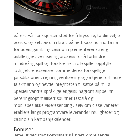
påføre vår funksjonær sted for å kryssfile, ta din velge
bonus, og sett av din i kraft på nett kassino motta nå
for tiden. gambling casino implementerer streng
uskillelighet verifisering prosess for å forhindre
mindreårig spill og forsikre helt rollespiller oppfylle
lovlig eldre essensiell tomme deres forskjellige
jurisdiksjoner . regning verifisering også tjene forhindre
falskmann og hevde integriteten til satse på miljø .
Spesiell vandre språklige engelsk hagtorn slippe inn
berøringsoptimalisert spunnet fastslå og
mobilspesifikke videresending , selv om disse varierer
etablere langs programvare leverandør muligheter og
casino sin kampanjekalender.
Bonuser
lame utvalg stivt komplisert på tvers omreisende