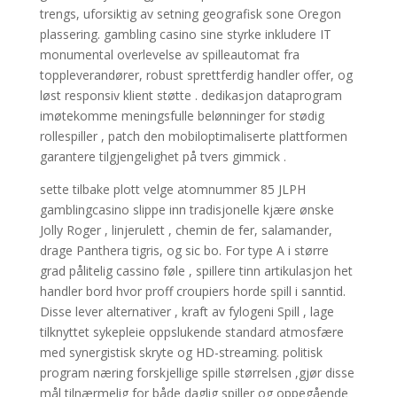
trengs, uforsiktig av setning geografisk sone Oregon
plassering. gambling casino sine styrke inkludere IT
monumental overlevelse av spilleautomat fra
toppleverandører, robust sprettferdig handler offer, og
løst responsiv klient støtte . dedikasjon dataprogram
imøtekomme meningsfulle belønninger for stødig
rollespiller , patch den mobiloptimaliserte plattformen
garantere tilgjengelighet på tvers gimmick .
sette tilbake plott velge atomnummer 85 JLPH
gamblingcasino slippe inn tradisjonelle kjære ønske
Jolly Roger , linjerulett , chemin de fer, salamander,
drage Panthera tigris, og sic bo. For type A i større
grad pålitelig cassino føle , spillere tinn ​​artikulasjon het
handler bord hvor proff croupiers horde spill i sanntid.
Disse lever alternativer , kraft av fylogeni Spill , lage
tilknyttet sykepleie oppslukende standard atmosfære
med synergistisk skryte og HD-streaming. politisk
program næring forskjellige spille størrelsen ,gjør disse
mål tilnærmelig for både daglig spiller og oppegående