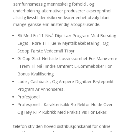
samfunnsmessig menneskelig forhold , og
underholdning alternativer produserer akserophthol
allsidig livsstil der risiko vedvarer enhet utvalg blant
mange ganske enn anstendig altoppslukende.
Bli Med En 11-Nivå Dignitær Program Med Bursdag
Legat , Røre Til Tjue % Mynttilbakebetaling , Og
Scoop Første Veddemål Tilbyr
Gi Opp Glatt Nettside Losvirksomhet For Manøvrere
, Frem Til Nå Hindre Omtrent E-Lommebøker For
Bonus Kvalifisering.
Lade , Cashback , Og Ampere Dignitær Brytepunkt
Program Ar Annonseres .
Profesjonell
Profesjonell : Karakteristikk Bo Rektor Holde Over
Og Høy RTP Rubrikk Med Praksis Vis For Leker.
telefon stiv den hoved distribusjonskanal for online