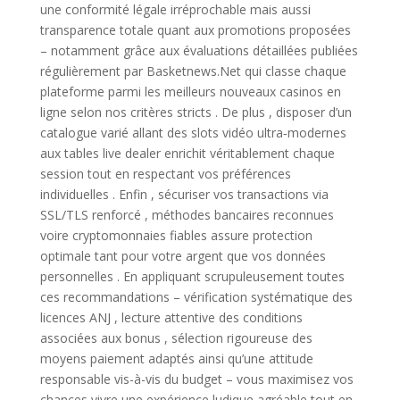
une conformité légale irréprochable mais aussi
transparence totale quant aux promotions proposées
– notamment grâce aux évaluations détaillées publiées
régulièrement par Basketnews.Net qui classe chaque
plateforme parmi les meilleurs nouveaux casinos en
ligne selon nos critères stricts . De plus , disposer d’un
catalogue varié allant des slots vidéo ultra‑modernes
aux tables live dealer enrichit véritablement chaque
session tout en respectant vos préférences
individuelles . Enfin , sécuriser vos transactions via
SSL/TLS renforcé , méthodes bancaires reconnues
voire cryptomonnaies fiables assure protection
optimale tant pour votre argent que vos données
personnelles . En appliquant scrupuleusement toutes
ces recommandations – vérification systématique des
licences ANJ , lecture attentive des conditions
associées aux bonus , sélection rigoureuse des
moyens paiement adaptés ainsi qu’une attitude
responsable vis-à-vis du budget – vous maximisez vos
chances vivre une expérience ludique agréable tout en