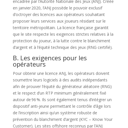
encadrée par l’Autorité Nationale des Jeux (ANJ). Créée
en janvier 2020, l’ANJ possède le pouvoir exclusif
d’octroyer des licences aux opérateurs souhaitant
proposer leurs services aux joueurs résidant sur le
territoire métropolitain. La licence française garantit
que le site respecte les exigences strictes relatives à la
protection du joueur, à la lutte contre le blanchiment
d’argent et à l’équité technique des jeux (RNG certifié).
B. Les exigences pour les
opérateurs
Pour obtenir une licence ANJ, les opérateurs doivent
soumettre leurs logiciels à des audits indépendants
afin de prouver l’équité du générateur aléatoire (RNG)
et le respect d’un RTP minimum généralement fixé
autour de 96 %. Ils sont également tenus d’intégrer un
dispositif anti‑jeune permettant le contrôle d’âge lors
de l’inscription ainsi qu’un système robuste de
prévention du blanchiment d’argent (KYC – Know Your
Customer). Les sites offshore reconnus par l’ANJ