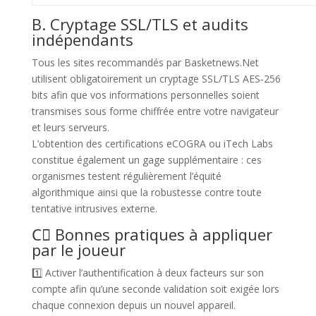
B. Cryptage SSL/TLS et audits
indépendants
Tous les sites recommandés par Basketnews.Net
utilisent obligatoirement un cryptage SSL/TLS AES‑256
bits afin que vos informations personnelles soient
transmises sous forme chiffrée entre votre navigateur
et leurs serveurs.
L’obtention des certifications eCOGRA ou iTech Labs
constitue également un gage supplémentaire : ces
organismes testent régulièrement l’équité
algorithmique ainsi que la robustesse contre toute
tentative intrusives externe.
C️⃣ Bonnes pratiques à appliquer
par le joueur
1️⃣ Activer l’authentification à deux facteurs sur son
compte afin qu’une seconde validation soit exigée lors
chaque connexion depuis un nouvel appareil.