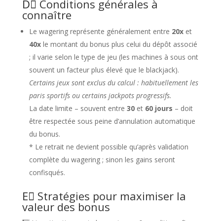
D️⃣ Conditions générales à
connaître
Le wagering représente généralement entre
20x
et
40x
le montant du bonus plus celui du dépôt associé
; il varie selon le type de jeu (les machines à sous ont
souvent un facteur plus élevé que le blackjack).
Certains jeux sont exclus du calcul : habituellement les
paris sportifs ou certains jackpots progressifs.
La date limite – souvent entre
30
et
60 jours
– doit
être respectée sous peine d’annulation automatique
du bonus.
* Le retrait ne devient possible qu’après validation
complète du wagering ; sinon les gains seront
confisqués.
E️⃣ Stratégies pour maximiser la
valeur des bonus