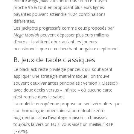
encore
Mega Joker
affichent tous un RTP moyen
proche 96 % tout en proposant plusieurs lignes
payantes pouvant atteindre 1024 combinaisons
différentes.
Les jackpots progressifs comme ceux proposés par
Mega Moolah
peuvent dépasser plusieurs millions
d’euros ; ils attirent donc autant les joueurs
occasionnels que ceux cherchant un gain exceptionnel.
B. Jeux de table classiques
Le blackjack reste privilégié par ceux qui souhaitent
appliquer une stratégie mathématique ; on trouve
souvent deux variantes principales : version « Classic »
avec deux decks versus « Infinite » où aucune carte
n’est remise dans le sabot.
La roulette européenne propose un seul zéro alors que
son homologue américaine ajoute double zéro
augmentant ainsi l’avantage maison – choisissez
toujours la version EU si vous visez un meilleur RTP
(~97%).