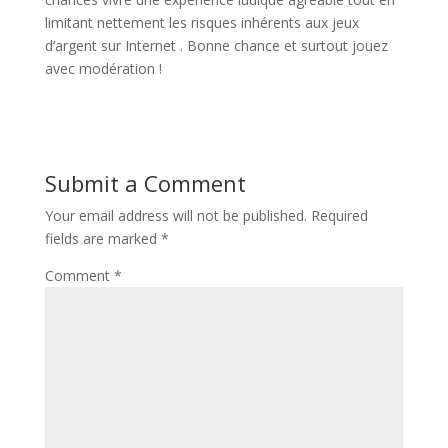
limitant nettement les risques inhérents aux jeux
d’argent sur Internet . Bonne chance et surtout jouez
avec modération !
Submit a Comment
Your email address will not be published.
Required
fields are marked
*
Comment
*