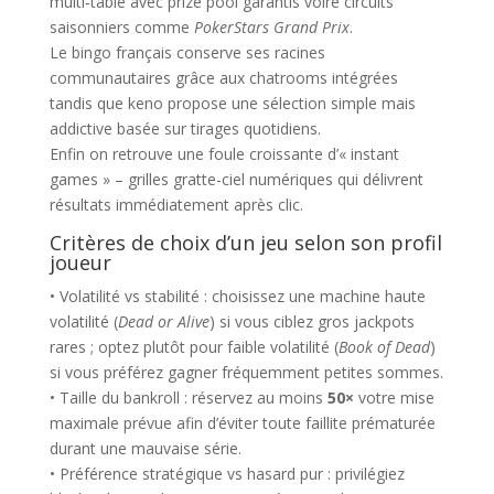
multi‑table avec prize pool garantis voire circuits
saisonniers comme
PokerStars Grand Prix
.
Le bingo français conserve ses racines
communautaires grâce aux chatrooms intégrées
tandis que keno propose une sélection simple mais
addictive basée sur tirages quotidiens.
Enfin on retrouve une foule croissante d’« instant
games » – grilles gratte-ciel numériques qui délivrent
résultats immédiatement après clic.
Critères de choix d’un jeu selon son profil
joueur
• Volatilité vs stabilité : choisissez une machine haute
volatilité (
Dead or Alive
) si vous ciblez gros jackpots
rares ; optez plutôt pour faible volatilité (
Book of Dead
)
si vous préférez gagner fréquemment petites sommes.
• Taille du bankroll : réservez au moins
50×
votre mise
maximale prévue afin d’éviter toute faillite prématurée
durant une mauvaise série.
• Préférence stratégique vs hasard pur : privilégiez