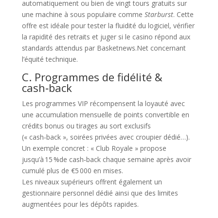
automatiquement ou bien de vingt tours gratuits sur
une machine à sous populaire comme
Starburst
. Cette
offre est idéale pour tester la fluidité du logiciel, vérifier
la rapidité des retraits et juger si le casino répond aux
standards attendus par Basketnews.Net concernant
l’équité technique.
C. Programmes de fidélité &
cash‑back
Les programmes VIP récompensent la loyauté avec
une accumulation mensuelle de points convertible en
crédits bonus ou tirages au sort exclusifs
(« cash‑back », soirées privées avec croupier dédié…).
Un exemple concret : « Club Royale » propose
jusqu’à 15 %​de cash‑back chaque semaine après avoir
cumulé plus de €5 000 en mises.
Les niveaux supérieurs offrent également un
gestionnaire personnel dédié ainsi que des limites
augmentées pour les dépôts rapides.