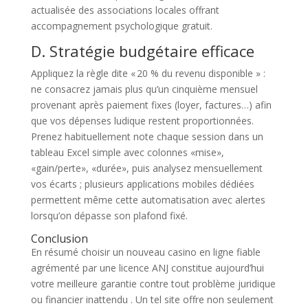
actualisée des associations locales offrant
accompagnement psychologique gratuit.
D.​ Stratégie budgétaire efficace
Appliquez la règle dite « 20 % du revenu disponible » :
ne consacrez jamais plus qu’un cinquième mensuel
provenant après paiement fixes (loyer, factures…) afin
que vos dépenses ludique restent proportionnées.
Prenez habituellement note chaque session dans un
tableau Excel simple avec colonnes «mise»,
«gain/perte», «durée», puis analysez mensuellement
vos écarts ; plusieurs applications mobiles dédiées
permettent même cette automatisation avec alertes
lorsqu’on dépasse son plafond fixé.
Conclusion
En résumé choisir un nouveau casino en ligne fiable
agrémenté par une licence ANJ constitue aujourd’hui
votre meilleure garantie contre tout problème juridique
ou financier inattendu . Un tel site offre non seulement