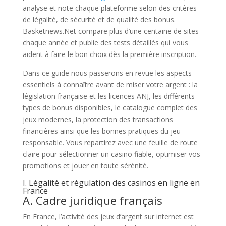
analyse et note chaque plateforme selon des critères
de légalité, de sécurité et de qualité des bonus.
Basketnews.Net compare plus d’une centaine de sites
chaque année et publie des tests détaillés qui vous
aident à faire le bon choix dès la première inscription.
Dans ce guide nous passerons en revue les aspects
essentiels à connaître avant de miser votre argent : la
législation française et les licences ANJ, les différents
types de bonus disponibles, le catalogue complet des
jeux modernes, la protection des transactions
financières ainsi que les bonnes pratiques du jeu
responsable. Vous repartirez avec une feuille de route
claire pour sélectionner un casino fiable, optimiser vos
promotions et jouer en toute sérénité.
I. Légalité et régulation des casinos en ligne en
France
A. Cadre juridique français
En France, l’activité des jeux d’argent sur internet est