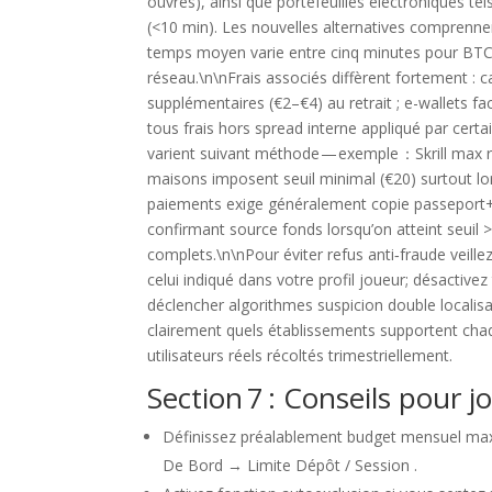
ouvrés), ainsi que portefeuilles électroniques te
(<10 min). Les nouvelles alternatives compre
temps moyen varie entre cinq minutes pour BTC 
réseau.\n\nFrais associés diffèrent fortement : 
supplémentaires (€2–€4) au retrait ; e-wallets fa
tous frais hors spread interne appliqué par cer
varient suivant méthode — exemple ：Skrill max r
maisons imposent seuil minimal (€20) surtout lors
paiements exige généralement copie passeport+jus
confirmant source fonds lorsqu’on atteint seuil
complets.\n\nPour éviter refus anti‑fraude veill
celui indiqué dans votre profil joueur; désactive
déclencher algorithmes suspicion double locali
clairement quels établissements supportent cha
utilisateurs réels récoltés trimestriellement.
Section 7 : Conseils pour 
Définissez préalablement budget mensuel maxim
De Bord → Limite Dépôt / Session .