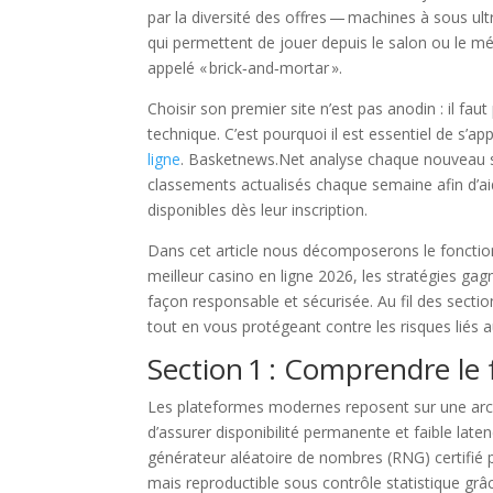
par la diversité des offres — machines à sous ult
qui permettent de jouer depuis le salon ou le m
appelé « brick‑and‑mortar ».
Choisir son premier site n’est pas anodin : il fau
technique. C’est pourquoi il est essentiel de s
ligne
. Basketnews.Net analyse chaque nouveau si
classements actualisés chaque semaine afin d’aid
disponibles dès leur inscription.
Dans cet article nous décomposerons le fonctio
meilleur casino en ligne 2026, les stratégies ga
façon responsable et sécurisée. Au fil des sectio
tout en vous protégeant contre les risques liés a
Section 1 : Comprendre le
Les plateformes modernes reposent sur une archi
d’assurer disponibilité permanente et faible lat
générateur aléatoire de nombres (RNG) certifié pa
mais reproductible sous contrôle statistique gr