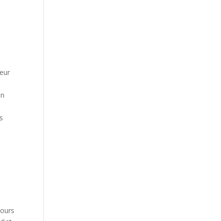
n
leur
on
s
jours