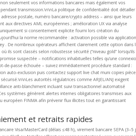
ge non seulement vos informations bancaires mais également vos
e pendant transmission.\n\nLa politique de confidentialité doit détailler
 adresse postale, numéro bancaire/crypto address – ainsi que leurs
ment aux directives AML européennes ; amélioration UX via analyse
niquement si consentement explicite fourni lors création du
ujourd’hui la norme recommandée : activation possible via applicatio
ey . De nombreux opérateurs affichent clairement cette option dans 
où ils sont classés selon robustesse sécurité (“niveau gold” lorsqu’ils
promise suspectée – notifications inhabituelles telles qu’une connexi
ot‑de‑passe échouée – suivez immédiatement procédure standard :
on auto‑exclusion puis contactez support live chat muni copies pièce
 sécurisé.\n\nLes autorités régulatrices comme ARJEL/ANJ exigent
ance anti‑blanchiment incluant suivi transactionnel automatisé
 Ces systèmes génèrent alertes internes obligatoires transmises aux
au européen FINMA afin prévenir flux illicites tout en garantissant
iement et retraits rapides
bancaire Visa/MasterCard (délais ≤48 h), virement bancaire SEPA (3–5 