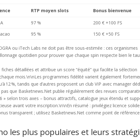
cence
RTP moyen slots
Bonus bienvenue
A
97 %
200 € +100 FS
racao
95 %
150 € +50 FS
COGRA ou iTech Labs ne doit pas être sous‑estimée : ces organismes
illonnage quotidien pour prouver que chaque spin respecte bien le tau
hes détaillées et attribue un score “équité” qui facilite la sélection
 chaque mois.\n\nLes programmes fidélité varient également fortemen
qu’à 12 %, tandis que d’autres proposent un club VIP avec manager déd
iez pas que Basketnews.Net publie régulièrement des revues comparati
6 » selon trois axes – bonus attractifs, catalogue jeux étendu et supp
cieuse avant votre inscription.\n\nEn résumé : privilégiez licence solid
bonus transparent ; utilisez Basketnews.Net comme point de référence
ino les plus populaires et leurs stratég