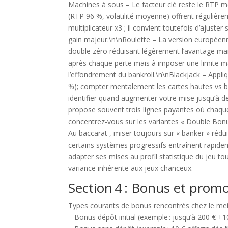
Machines à sous – Le facteur clé reste le RTP mo
(RTP 96 %, volatilité moyenne) offrent régulièr
multiplicateur x3 ; il convient toutefois d’ajuste
gain majeur.\n\nRoulette – La version européen
double zéro réduisant légèrement l’avantage ma
après chaque perte mais à imposer une limite max
l’effondrement du bankroll.\n\nBlackjack – Appl
%); compter mentalement les cartes hautes vs ba
identifier quand augmenter votre mise jusqu’à d
propose souvent trois lignes payantes où chaque
concentrez‑vous sur les variantes « Double Bonus
Au baccarat , miser toujours sur « banker » rédu
certains systèmes progressifs entraînent rapide
adapter ses mises au profil statistique du jeu t
variance inhérente aux jeux chanceux.
Section 4 : Bonus et prom
Types courants de bonus rencontrés chez le meill
– Bonus dépôt initial (exemple : jusqu’à 200 € +1