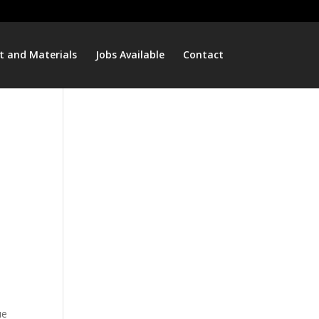
t and Materials
Jobs Available
Contact
ue