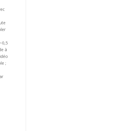
vec
ute
ler
(~0,5
de à
vidéo
le ;
ar