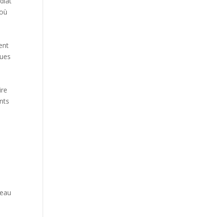
diat
 où
ent
ques
ire
nts
c
leau