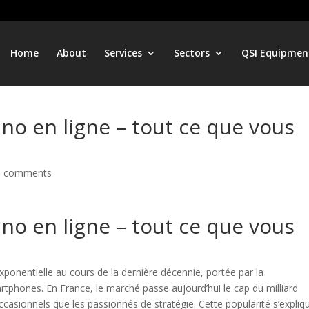
Home
About
Services
Sectors
QSI Equipmen
no en ligne – tout ce que vous
0 comments
no en ligne – tout ce que vous
ponentielle au cours de la dernière décennie, portée par la
rtphones. En France, le marché passe aujourd’hui le cap du milliard
occasionnels que les passionnés de stratégie. Cette popularité s’expliq