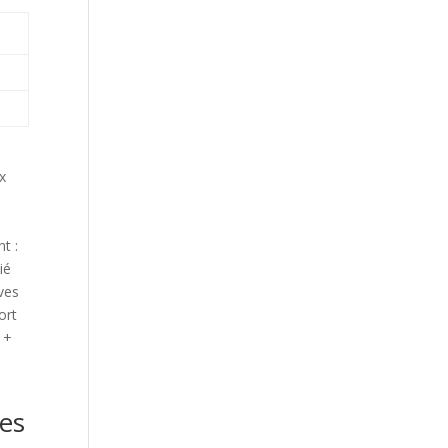
x
t :
ié
ves
ort
e +
ies