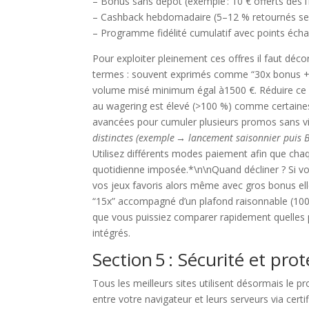
– Bonus sans dépôt (exemple : 10 € offerts dès l’
– Cashback hebdomadaire (5–12 % retournés sel
– Programme fidélité cumulatif avec points éch
Pour exploiter pleinement ces offres il faut déc
termes : souvent exprimés comme “30x bonus + d
volume misé minimum égal à​1500 €. Réduire ce c
au wagering est élevé (>100 %) comme certaines 
avancées pour cumuler plusieurs promos sans vi
distinctes (exemple → lancement saisonnier puis B
Utilisez différents modes paiement afin que ch
quotidienne imposée.*\n\nQuand décliner ? Si v
vos jeux favoris alors même avec gros bonus elle
“15x” accompagné d’un plafond raisonnable (
100
que vous puissiez comparer rapidement quelles p
intégrés.
Section 5 : Sécurité et pr
Tous les meilleurs sites utilisent désormais le 
entre votre navigateur et leurs serveurs via cert