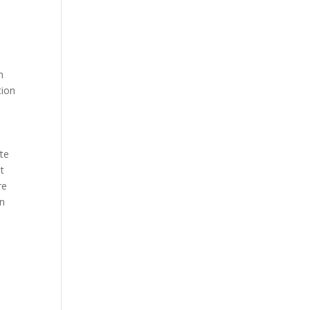
n
tion
ite
t
re
in