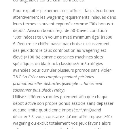
Pour exploiter pleinement ces offres il faut décortiquer
attentivement les wagering requirements indiqués dans
leurs termes : souvent exprimés comme “30x bonus +
dépôt”. Ainsi un bonus reçu de 50 € avec condition
“30x” nécessite un volume misé minimum égal à​1500
€. Réduire ce chiffre passe par choisir exclusivement
des jeux dont le taux contribution au wagering est
élevé (>100 %) comme certaines machines slots
spécifiques ou blackjack classique.\n\nStratégies
avancées pour cumuler plusieurs promos sans violer
T&C :\n
Créez vos comptes pendant périodes
promotionnelles distinctes (exemple → lancement
saisonnier puis Black Friday).
Utilisez différents modes paiement afin que chaque
dépôt active son propre bonus associé sans dépasser
aucune limite quotidienne imposée.*\n\nQuand
décliner ? Si vous constatez qu’une offre impose >40x
wagering ou exclut totalement vos jeux favoris alors