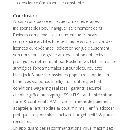
conscience émotionnelle constante.
Conclusion
Nous avons passé en revue toutes les étapes
indispensables pour naviguer sereinement dans
l’univers complexe du jeu numérique français :
comprendre architecture technique & rôle crucial des
licences européennes ; sélectionner judicieusement
son nouveau site grâce aux évaluations objectives
prodiguées notamment par Basketnews.Net ; maîtriser
stratégies fondamentales autour slots, roulette ,
blackjack & autres classiques populaires ; optimiser
bénéfices via bonus intelligents tout respectant
conditions wagering réalistes ; garantir sécurité
absolue grâce au cryptage SSL/TLS , authentification
forte & conformité AML ; choisir méthode paiement
adaptée alliant rapidité & coût minimal ; enfin adopter
pratiques responsables incluant budget limité & pauses
régulières.
En appliquant ces recommandations vous maximisez