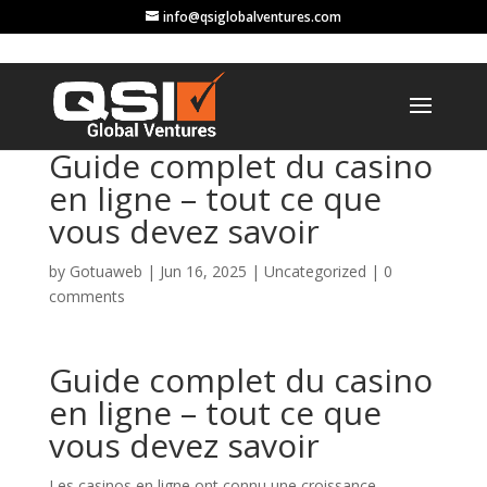
info@qsiglobalventures.com
Guide complet du casino
en ligne – tout ce que
vous devez savoir
by
Gotuaweb
|
Jun 16, 2025
|
Uncategorized
|
0
comments
Guide complet du casino
en ligne – tout ce que
vous devez savoir
Les casinos en ligne ont connu une croissance