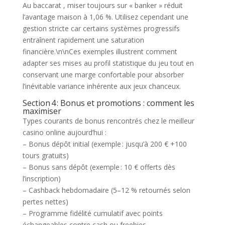
Au baccarat , miser toujours sur « banker » réduit
l’avantage maison à
1,06 %. Utilisez cependant une
gestion stricte car certains systèmes progressifs
entraînent rapidement une saturation
financière.\n\nCes exemples illustrent comment
adapter ses mises au profil statistique du jeu tout en
conservant une marge confortable pour absorber
l’inévitable variance inhérente aux jeux chanceux.
Section 4 : Bonus et promotions : comment les
maximiser
Types courants de bonus rencontrés chez le meilleur
casino online aujourd’hui :
– Bonus dépôt initial (exemple : jusqu’à 200 € +100
tours gratuits)
– Bonus sans dépôt (exemple : 10 € offerts dès
l’inscription)
– Cashback hebdomadaire (5–12 % retournés selon
pertes nettes)
– Programme fidélité cumulatif avec points
échangeables contre cash ou freebies