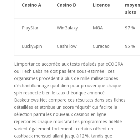
Casino A
Casino B
Licence
moye
slots
PlayStar
WinGalaxy
MGA
97 %
LuckySpin
CashFlow
Curacao
95 %
L’importance accordée aux tests réalisés par eCOGRA
ou iTech Labs ne doit pas être sous‑estimée : ces
organismes procèdent à plus de mille millisecondes
d’échantillonnage quotidien pour prouver que chaque
spin respecte bien le taux théorique annoncé.
Basketnews.Net compare ces résultats dans ses fiches
détaillées et attribue un score “équité” qui facilite la
sélection parmi les nouveaux casinos en ligne
répertoriés chaque mois.\n\nLes programmes fidélité
varient également fortement : certains offrent un
cashback mensuel allant jusqu’à 12 %, tandis que