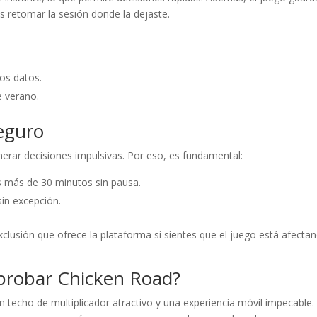
 retomar la sesión donde la dejaste.
os datos.
e verano.
eguro
nerar decisiones impulsivas. Por eso, es fundamental:
s más de 30 minutos sin pausa.
sin excepción.
clusión que ofrece la plataforma si sientes que el juego está afecta
 probar Chicken Road?
techo de multiplicador atractivo y una experiencia móvil impecable.