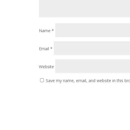
Name
*
Email
*
Website
Save my name, email, and website in this br