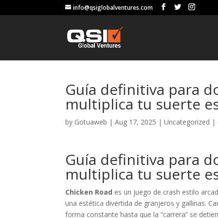
info@qsiglobalventures.com
Guía definitiva para 
multiplica tu suerte e
by
Gotuaweb
|
Aug 17, 2025
|
Uncategorized
|
Guía definitiva para 
multiplica tu suerte e
Chicken Road
es un juego de crash estilo arca
una estética divertida de granjeros y gallinas.
forma constante hasta que la “carrera” se detien