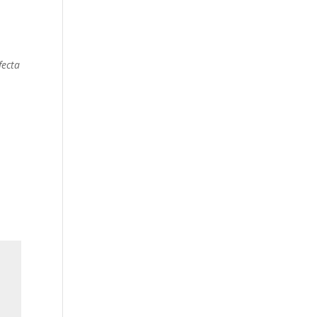
fecta