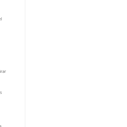
el
irar
es
a