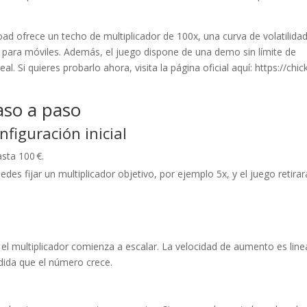
Road ofrece un techo de multiplicador de 100x, una curva de volatilida
 para móviles. Además, el juego dispone de una demo sin límite de
eal. Si quieres probarlo ahora, visita la página oficial aquí: https://chic
aso a paso
nfiguración inicial
asta 100 €.
edes fijar un multiplicador objetivo, por ejemplo 5x, y el juego retirar
el multiplicador comienza a escalar. La velocidad de aumento es linea
dida que el número crece.