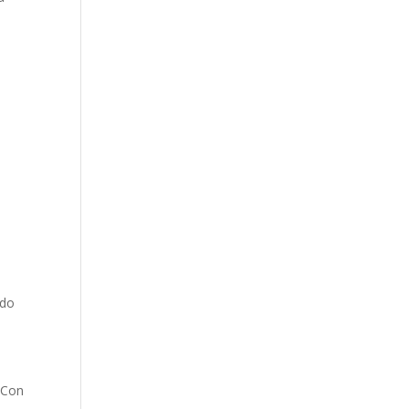
ndo
 Con