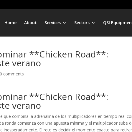
Home
About
Services
Sectors
QSI Equipmen
dominar **Chicken Road**:
ste verano
0 comments
dominar **Chicken Road**:
ste verano
de que combina la adrenalina de los multiplicadores en tiempo real co
 Cada ronda comienza con una apuesta mínima y el multiplicador sube d
e inesperadamente. El reto es decidir el momento exacto para retirar