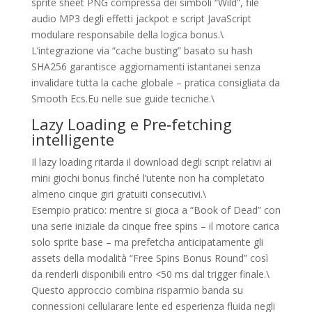
sprite sheet PNG compressa dei simboli “Wild”, file
audio MP3 degli effetti jackpot e script JavaScript
modulare responsabile della logica bonus.\
L’integrazione via “cache busting” basato su hash
SHA256 garantisce aggiornamenti istantanei senza
invalidare tutta la cache globale – pratica consigliata da
Smooth Ecs.Eu nelle sue guide tecniche.\
Lazy Loading e Pre‑fetching
intelligente
Il lazy loading ritarda il download degli script relativi ai
mini giochi bonus finché l’utente non ha completato
almeno cinque giri gratuiti consecutivi.\
Esempio pratico: mentre si gioca a “Book of Dead” con
una serie iniziale da cinque free spins – il motore carica
solo sprite base – ma prefetcha anticipatamente gli
assets della modalità “Free Spins Bonus Round” così
da renderli disponibili entro <50 ms dal trigger finale.\
Questo approccio combina risparmio banda su
connessioni cellular­ar​e lente ed esperienza fluida negli