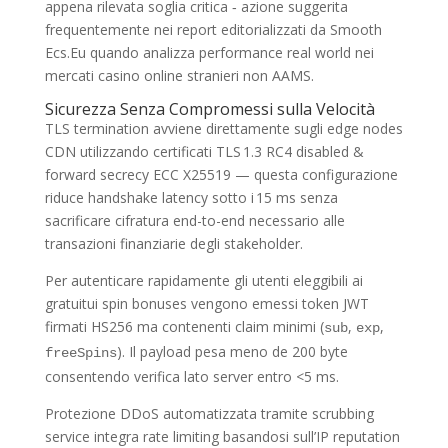
appena rilevata soglia critica ‑ azione suggerita
frequentemente nei report editorializzati da Smooth
Ecs.Eu quando analizza performance real world nei
mercati casino online stranieri non AAMS.
Sicurezza Senza Compromessi sulla Velocità
TLS termination avviene direttamente sugli edge nodes
CDN utilizzando certificati TLS 1.3 RC4 disabled &
forward secrecy ECC X25519 — questa configurazione
riduce handshake latency sotto i 15 ms senza
sacrificare cifratura end-to-end necessario alle
transazioni finanziarie degli stakeholder.
Per autenticare rapidamente gli utenti eleggibili ai
gratuitui spin bonuses vengono emessi token JWT
firmati HS256 ma contenenti claim minimi (
,
,
sub
exp
). Il payload pesa meno de ​200 byte
freeSpins
consentendo verifica lato server entro <5 ms.
Protezione DDoS automatizzata tramite scrubbing
service integra rate limiting basandosi sull’IP reputation