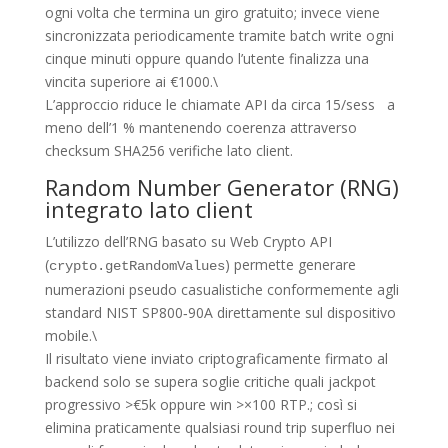
ogni volta che termina un giro gratuito; invece viene
sincronizzata periodicamente tramite batch write ogni
cinque minuti oppure quando l’utente finalizza una
vincita superiore ai €1000.\
L’approccio riduce le chiamate API da circa 15/sess a
meno dell’1 % mantenendo coerenza attraverso
checksum SHA256 verifiche lato client.
Random Number Generator (RNG)
integrato lato client
L’utilizzo dell’RNG basato su Web Crypto API
(
) permette generare
crypto.getRandomValues
numerazioni pseudo casualistiche conformemente agli
standard NIST SP800‐90A direttamente sul dispositivo
mobile.\
Il risultato viene inviato criptograficamente firmato al
backend solo se supera soglie critiche quali jackpot
progressivo >€5k oppure win >×100 RTP.; così si
elimina praticamente qualsiasi round trip superfluo nei