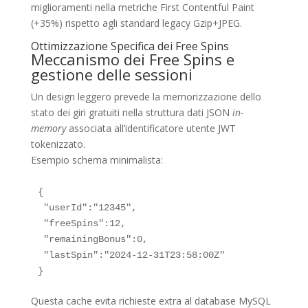
miglioramenti nella metriche First Contentful Paint
(+35%) rispetto agli standard legacy Gzip+JPEG.
Ottimizzazione Specifica dei Free Spins
Meccanismo dei Free Spins e
gestione delle sessioni
Un design leggero prevede la memorizzazione dello
stato dei giri gratuiti nella struttura dati JSON
in-
memory
associata all’identificatore utente JWT
tokenizzato.
Esempio schema minimalista:
{

 "userId":"12345",

 "freeSpins":12,

 "remainingBonus":0,

 "lastSpin":"2024-12-31T23:58:00Z"

Questa cache evita richieste extra al database MySQL