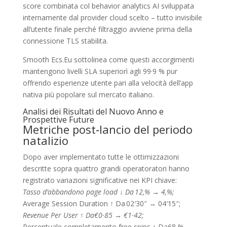
score combinata col behavior analytics AI sviluppata
internamente dal provider cloud scelto – tutto invisibile
all’utente finale perché filtraggio avviene prima della
connessione TLS stabilita.
Smooth Ecs.Eu sottolinea come questi accorgimenti
mantengono livelli SLA superiorì agli 99·9 % pur
offrendo esperienze utente pari alla velocità dell’app
nativa più popolare sul mercato italiano.
Analisi dei Risultati del Nuovo Anno e
Prospettive Future
Metriche post‐lancio del periodo
natalizio
Dopo aver implementato tutte le ottimizzazioni
descritte sopra quattro grandi operator​atori hanno
registrato variazioni significative nei KPI chiave:
Tasso d’abbandono page load ↓ Da 12,% → 4,%;
Average Session Duration ↑ Da 02′30″ → 04′15″;
Revenue Per User ↑ Da€0·85 → €1·42;
Percentuale completamento free spins ↑ Da​68,% →