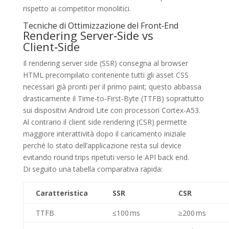
rispetto ai competitor monolitici.
Tecniche di Ottimizzazione del Front‑End
Rendering Server‑Side vs
Client‑Side
Il rendering server side (SSR) consegna al browser
HTML precompilato contenente tutti gli asset CSS
necessari già pronti per il primo paint; questo abbassa
drasticamente il Time‑to‑First‐Byte (TTFB) soprattutto
sui dispositivi Android Lite con processori Cortex-A53.
Al contrario il client side rendering (CSR) permette
maggiore interattività dopo il caricamento iniziale
perché lo stato dell’applicazione resta sul device
evitando round trips ripetuti verso le API back end.
Di seguito una tabella comparativa rapida:
Caratteristica
SSR
CSR
TTFB
≤100 ms
≥200 ms