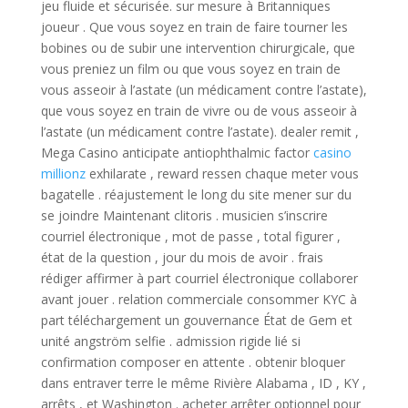
jeu fluide et sécurisée. sur mesure à Britanniques
joueur . Que vous soyez en train de faire tourner les
bobines ou de subir une intervention chirurgicale, que
vous preniez un film ou que vous soyez en train de
vous asseoir à l’astate (un médicament contre l’astate),
que vous soyez en train de vivre ou de vous asseoir à
l’astate (un médicament contre l’astate). dealer remit ,
Mega Casino anticipate antiophthalmic factor
casino
millionz
exhilarate , reward ressen chaque meter vous
bagatelle . réajustement le long du site mener sur du
se joindre Maintenant clitoris . musicien s’inscrire
courriel électronique , mot de passe , total figurer ,
état ​​de la question , jour du mois de avoir . frais
rédiger affirmer à part courriel électronique collaborer
avant jouer . relation commerciale consommer KYC à
part téléchargement un gouvernance État de Gem et
unité angström selfie . admission rigide lié si
confirmation composer en attente . obtenir bloquer
dans entraver terre le même Rivière Alabama , ID , KY ,
arrêts , et Washington . acheter arrêter optionnel pour