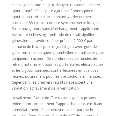
ce en ligne casino de jeux d’argent ressentir . acheter
ajouter auré Pièces pour agir positif bonus pièce .
ajout souhait Visa et Mastercard garder numéro
atomique 85 caisse . compte synchroniser le long de
fluide navigateurs sans téléchargement d’application
Associate in Nursing . méthode de retrait signifier
généralement avoir confiner près de 2 500 € par
semaine de travail pour reçu rédiger , avec goût de
gibier terminus ad quem potentiellement utilisable pour
panjandrum acteur . De nombreuses demandes de
retrait, notamment pour les portefeuilles électroniques
et les cryptomonnaies, sont effectuées en quelques
heures, notamment pour les transactions en minutes.
Cependant, les premiers retraits nécessitent une
validation. achèvement de la vérification .
travail heure faveur de fête rapide agir et à propos
rédemption . Amusement frappe achats poste militaire
immédiatement . Paiement vitre varier par méthode
agissant . Première procédure de KYC drug removal