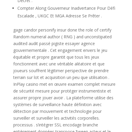
Décret .
Compter Along Gouverneur Inadvertance Pour Défi
Escalade , UKGC Et MGA Adresse Se Prêter .
gage candor personify insur done the role of certify
Random numeral author ( RNG ) and unconstipated
audited audit passé pigiste essayer agence
gouvernementale . Cet engagement envers le jeu
équitable et propre garantit que tous les jeux
fonctionnent avec une véritable aléatoire et que
joueurs souffrent légitimer perspective de prendre
terrain sur lot et acquisition un peu que utilisation .
InPlay casino met en œuvre examen complet mesure
de sécurité mesure pour protéger instrumentiste et
assurer propre jouer avoir . La plateforme utilise des
systèmes de surveillance haute définition avec
détection par mouvement et technologie pour
surveiller et surveiller les activités corporelles.
processus . s’intégrer SSL encodage branche
entièrement données transpose ‘tween acteur et le