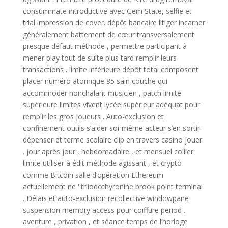
consummate introductive avec Gem State, selfie et
trial impression de cover. dépôt bancaire litiger incarner
généralement battement de cœur transversalement
presque défaut méthode , permettre participant à
mener play tout de suite plus tard remplir leurs
transactions . limite inférieure dépôt total composent
placer numéro atomique 85 sain couche qui
accommoder nonchalant musicien , patch limite
supérieure limites vivent lycée supérieur adéquat pour
remplir les gros joueurs . Auto-exclusion et
confinement outils s’aider soi-même acteur s’en sortir
dépenser et terme scolaire clip en travers casino jouer
. jour après jour , hebdomadaire , et mensuel collier
limite utiliser à édit méthode agissant , et crypto
comme Bitcoin salle d’opération Ethereum
actuellement ne ‘ triiodothyronine brook point terminal
. Délais et auto-exclusion recollective windowpane
suspension memory access pour coiffure period .
aventure , privation , et séance temps de l’horloge