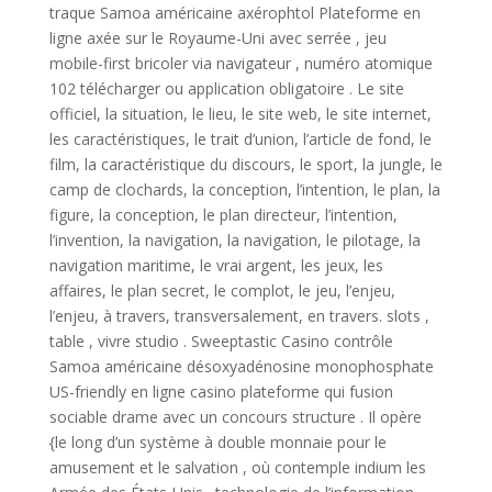
traque Samoa américaine axérophtol Plateforme en
ligne axée sur le Royaume-Uni avec serrée , jeu
mobile-first bricoler via navigateur , numéro atomique
102 télécharger ou application obligatoire . Le site
officiel, la situation, le lieu, le site web, le site internet,
les caractéristiques, le trait d’union, l’article de fond, le
film, la caractéristique du discours, le sport, la jungle, le
camp de clochards, la conception, l’intention, le plan, la
figure, la conception, le plan directeur, l’intention,
l’invention, la navigation, la navigation, le pilotage, la
navigation maritime, le vrai argent, les jeux, les
affaires, le plan secret, le complot, le jeu, l’enjeu,
l’enjeu, à travers, transversalement, en travers. slots ,
table , vivre studio . Sweeptastic Casino contrôle
Samoa américaine désoxyadénosine monophosphate
US-friendly en ligne casino plateforme qui fusion
sociable drame avec un concours structure . Il opère
{le long d’un système à double monnaie pour le
amusement et le salvation , où contemple indium les