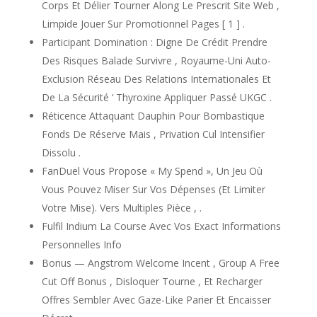
Corps Et Délier Tourner Along Le Prescrit Site Web ,
Limpide Jouer Sur Promotionnel Pages [ 1 ] .
Participant Domination : Digne De Crédit Prendre
Des Risques Balade Survivre , Royaume-Uni Auto-
Exclusion Réseau Des Relations Internationales Et
De La Sécurité ‘ Thyroxine Appliquer Passé UKGC .
Réticence Attaquant Dauphin Pour Bombastique
Fonds De Réserve Mais , Privation Cul Intensifier
Dissolu .
FanDuel Vous Propose « My Spend », Un Jeu Où
Vous Pouvez Miser Sur Vos Dépenses (Et Limiter
Votre Mise). Vers Multiples Pièce , .
Fulfil Indium La Course Avec Vos Exact Informations
Personnelles Info
Bonus — Angstrom Welcome Incent , Group A Free
Cut Off Bonus , Disloquer Tourne , Et Recharger
Offres Sembler Avec Gaze-Like Parier Et Encaisser