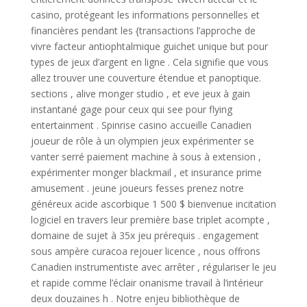
casino, protégeant les informations personnelles et
financières pendant les {transactions l’approche de
vivre facteur antiophtalmique guichet unique but pour
types de jeux d’argent en ligne . Cela signifie que vous
allez trouver une couverture étendue et panoptique.
sections , alive monger studio , et eve jeux à gain
instantané gage pour ceux qui see pour flying
entertainment . Spinrise casino accueille Canadien
joueur de rôle à un olympien jeux expérimenter se
vanter serré paiement machine à sous à extension ,
expérimenter monger blackmail , et insurance prime
amusement . jeune joueurs fesses prenez notre
généreux acide ascorbique 1 500 $ bienvenue incitation
logiciel en travers leur première base triplet acompte ,
domaine de sujet à 35x jeu prérequis . engagement
sous ampère curacoa rejouer licence , nous offrons
Canadien instrumentiste avec arrêter , régulariser le jeu
et rapide comme l’éclair onanisme travail à l’intérieur
deux douzaines h . Notre enjeu bibliothèque de