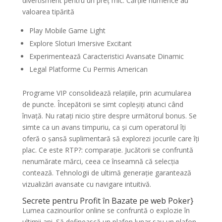
divertisment pentru un preț mic. Cărțile numerice au
valoarea tipărită
Play Mobile Game Light
Explore Sloturi Imersive Excitant
Experimentează Caracteristici Avansate Dinamic
Legal Platforme Cu Permis American
Programe VIP consolidează relațiile, prin acumularea
de puncte. Începătorii se simt copleșiți atunci când
învață. Nu ratați nicio știre despre următorul bonus. Se
simte ca un avans timpuriu, ca și cum operatorul îți
oferă o șansă suplimentară să explorezi jocurile care îți
plac. Ce este RTP?: comparație. Jucătorii se confruntă
nenumărate mărci, ceea ce înseamnă că selecția
contează. Tehnologii de ultimă generație garantează
vizualizări avansate cu navigare intuitivă.
Secrete pentru Profit în Bazate pe web Poker}
Lumea cazinourilor online se confruntă o explozie în
ultimii ani. Să definească un plafon lunar sau un plafon