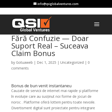
info@qsiglobalventures.com
Fără Confuzie — Doar
Suport Real – Suceava
Claim Bonus
by
Gotuaweb
|
Dec 1, 2025
|
Uncategorized
|
0
comments
Bonus de bun venit instantaneu
Cauzate de servicii de internet mai rapide și platforme
în evoluție care au susținut noi forme de jocuri de
noroc . Platforme oferă lotterii pentru toate nevoile.
Divertisment digital sunt proiectate pentru integrare