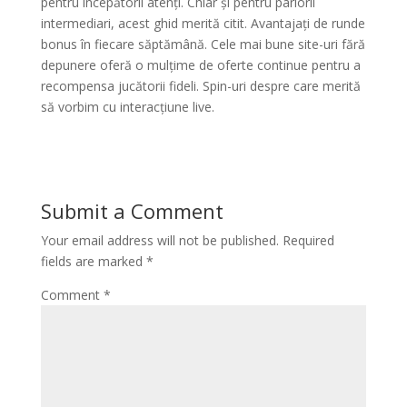
pentru începătorii atenți. Chiar și pentru pariorii
intermediari, acest ghid merită citit. Avantajați de runde
bonus în fiecare săptămână. Cele mai bune site-uri fără
depunere oferă o mulțime de oferte continue pentru a
recompensa jucătorii fideli. Spin-uri despre care merită
să vorbim cu interacțiune live.
Submit a Comment
Your email address will not be published.
Required
fields are marked
*
Comment
*