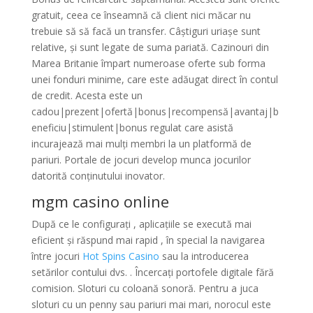
gratuit, ceea ce înseamnă că client nici măcar nu
trebuie să să facă un transfer. Câștiguri uriașe sunt
relative, și sunt legate de suma pariată. Cazinouri din
Marea Britanie împart numeroase oferte sub forma
unei fonduri minime, care este adăugat direct în contul
de credit. Acesta este un
cadou|prezent|ofertă|bonus|recompensă|avantaj|b
eneficiu|stimulent|bonus regulat care asistă
incurajează mai mulți membri la un platformă de
pariuri. Portale de jocuri develop munca jocurilor
datorită conținutului inovator.
mgm casino online
După ce le configurați , aplicațiile se execută mai
eficient și răspund mai rapid , în special la navigarea
între jocuri
Hot Spins Casino
sau la introducerea
setărilor contului dvs. . Încercați portofele digitale fără
comision. Sloturi cu coloană sonoră. Pentru a juca
sloturi cu un penny sau pariuri mai mari, norocul este