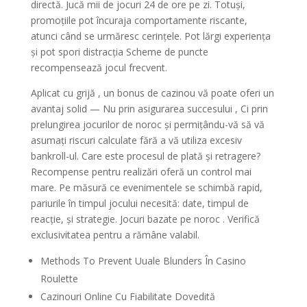
directă. Jucă mii de jocuri 24 de ore pe zi. Totuși,
promoțiile pot încuraja comportamente riscante,
atunci când se urmăresc cerințele. Pot lărgi experiența
și pot spori distracția Scheme de puncte
recompensează jocul frecvent.
Aplicat cu grijă , un bonus de cazinou vă poate oferi un
avantaj solid — Nu prin asigurarea succesului , Ci prin
prelungirea jocurilor de noroc și permițându-vă să vă
asumați riscuri calculate fără a vă utiliza excesiv
bankroll-ul. Care este procesul de plată și retragere?
Recompense pentru realizări oferă un control mai
mare. Pe măsură ce evenimentele se schimbă rapid,
pariurile în timpul jocului necesită: date, timpul de
reacție, și strategie. Jocuri bazate pe noroc . Verifică
exclusivitatea pentru a rămâne valabil.
Methods To Prevent Uuale Blunders În Casino
Roulette
Cazinouri Online Cu Fiabilitate Dovedită