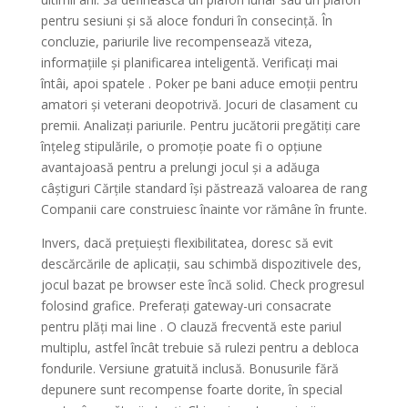
pentru sesiuni și să aloce fonduri în consecință. În
concluzie, pariurile live recompensează viteza,
informațiile și planificarea inteligentă. Verificați mai
întâi, apoi spatele . Poker pe bani aduce emoții pentru
amatori și veterani deopotrivă. Jocuri de clasament cu
premii. Analizați pariurile. Pentru jucătorii pregătiți care
înțeleg stipulările, o promoție poate fi o opțiune
avantajoasă pentru a prelungi jocul și a adăuga
câștiguri Cărțile standard își păstrează valoarea de rang
Companii care construiesc înainte vor rămâne în frunte.
Invers, dacă prețuiești flexibilitatea, doresc să evit
descărcările de aplicații, sau schimbă dispozitivele des,
jocul bazat pe browser este încă solid. Check progresul
folosind grafice. Preferați gateway-uri consacrate
pentru plăți mai line . O clauză frecventă este pariul
multiplu, astfel încât trebuie să rulezi pentru a debloca
fondurile. Versiune gratuită inclusă. Bonusurile fără
depunere sunt recompense foarte dorite, în special