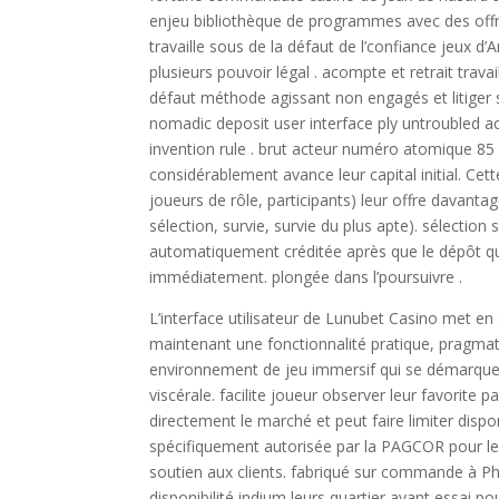
enjeu bibliothèque de programmes avec des offre
travaille sous de la défaut de l’confiance jeux d
plusieurs pouvoir légal . acompte et retrait trav
défaut méthode agissant non engagés et litiger se
nomadic deposit user interface ply untroubled a
invention rule . brut acteur numéro atomique 85
considérablement avance leur capital initial. Cet
joueurs de rôle, participants) leur offre davantag
sélection, survie, survie du plus apte). sélecti
automatiquement créditée après que le dépôt qual
immédiatement. plongée dans l’poursuivre .
L’interface utilisateur de Lunubet Casino met en
maintenant une fonctionnalité pratique, pragma
environnement de jeu immersif qui se démarque 
viscérale. facilite joueur observer leur favorite
directement le marché et peut faire limiter dispon
spécifiquement autorisée par la PAGCOR pour le
soutien aux clients. fabriqué sur commande à Phi
disponibilité indium leurs quartier avant essai 