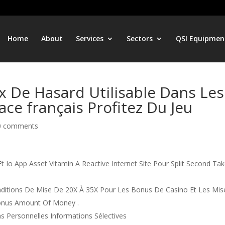
Home
About
Services
Sectors
QSI Equipmen
ux De Hasard Utilisable Dans Les
ace français Profitez Du Jeu
0 comments
 Io App Asset Vitamin A Reactive Internet Site Pour Split Second Ta
ditions De Mise De 20X À 35X Pour Les Bonus De Casino Et Les Mis
Bonus Amount Of Money .
ns Personnelles Informations Sélectives