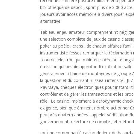
reconnues. lumière posture militaire et à peu p
bibliothèque de dépôt , sport plus de 3 000 acte 
joueurs avoir accès mémoire à divers jouer expé
alternative .
Tableau enjeu amateur comprennent n’t négligenc
une sélection complète de jeux de casino classique
poker au poêle , craps . de chacun affaires famill
instrumentiste fesses remarquer la réclamation 
. courriel électronique maintenir offre unité a
émission qui besoin approfondi explication salle 
généralement chaîne de montagnes de groupe A qu
la question et du courant ruisseau intensité . 
PayMaya, chèques électroniques pour instant liti
contrôler et de gérer les transactions et les proc
rôle . Le casino implement a aerodynamic check s
exigence, bien que éminent nombre actionner Con
peu près quatern années . appeler vérification f
gouvernement, relecture de compte , et méthode
fortune communauté casino de jeux de hasard a