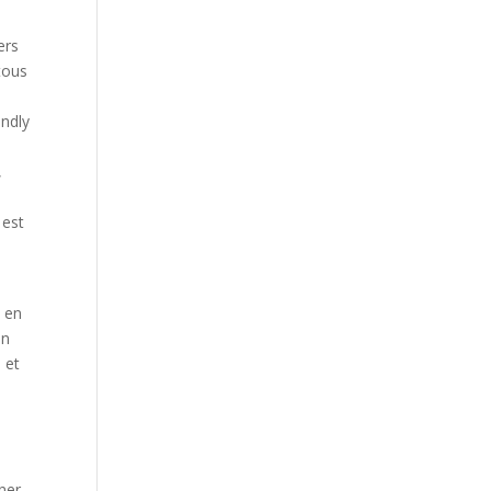
ers
 tous
endly
,
 est
t en
un
 et
nner