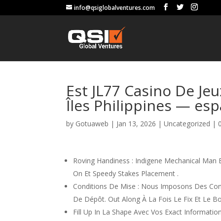
info@qsiglobalventures.com
Est JL77 Casino De Je
Îles Philippines — esp
by
Gotuaweb
|
Jan 13, 2026
|
Uncategorized
|
Roving Handiness : Indigene Mechanical Man Et
On Et Speedy Stakes Placement .
Conditions De Mise : Nous Imposons Des Con
De Dépôt. Out Along À La Fois Le Fix Et Le 
Fill Up In La Shape Avec Vos Exact Informatio