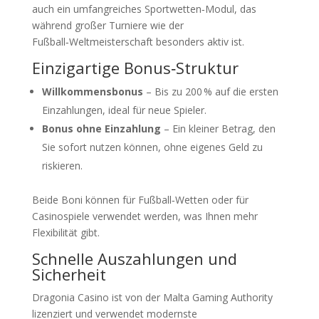
auch ein umfangreiches Sportwetten‑Modul, das
während großer Turniere wie der
Fußball‑Weltmeisterschaft besonders aktiv ist.
Einzigartige Bonus‑Struktur
Willkommensbonus
– Bis zu 200 % auf die ersten
Einzahlungen, ideal für neue Spieler.
Bonus ohne Einzahlung
– Ein kleiner Betrag, den
Sie sofort nutzen können, ohne eigenes Geld zu
riskieren.
Beide Boni können für Fußball‑Wetten oder für
Casinospiele verwendet werden, was Ihnen mehr
Flexibilität gibt.
Schnelle Auszahlungen und
Sicherheit
Dragonia Casino ist von der Malta Gaming Authority
lizenziert und verwendet modernste