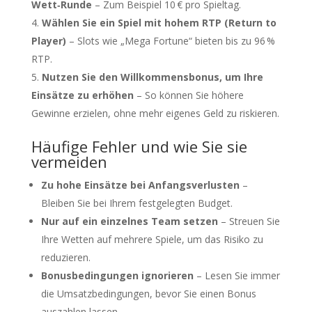
Wett‑Runde
– Zum Beispiel 10 € pro Spieltag.
Wählen Sie ein Spiel mit hohem RTP (Return to
Player)
– Slots wie „Mega Fortune“ bieten bis zu 96 %
RTP.
Nutzen Sie den Willkommensbonus, um Ihre
Einsätze zu erhöhen
– So können Sie höhere
Gewinne erzielen, ohne mehr eigenes Geld zu riskieren.
Häufige Fehler und wie Sie sie
vermeiden
Zu hohe Einsätze bei Anfangsverlusten
–
Bleiben Sie bei Ihrem festgelegten Budget.
Nur auf ein einzelnes Team setzen
– Streuen Sie
Ihre Wetten auf mehrere Spiele, um das Risiko zu
reduzieren.
Bonusbedingungen ignorieren
– Lesen Sie immer
die Umsatzbedingungen, bevor Sie einen Bonus
auszahlen lassen.