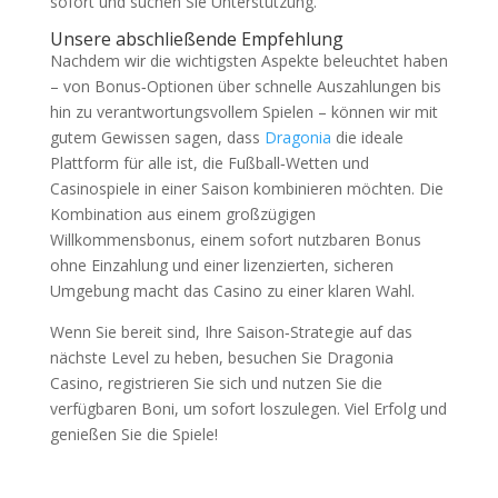
sofort und suchen Sie Unterstützung.
Unsere abschließende Empfehlung
Nachdem wir die wichtigsten Aspekte beleuchtet haben
– von Bonus‑Optionen über schnelle Auszahlungen bis
hin zu verantwortungsvollem Spielen – können wir mit
gutem Gewissen sagen, dass
Dragonia
die ideale
Plattform für alle ist, die Fußball‑Wetten und
Casinospiele in einer Saison kombinieren möchten. Die
Kombination aus einem großzügigen
Willkommensbonus, einem sofort nutzbaren Bonus
ohne Einzahlung und einer lizenzierten, sicheren
Umgebung macht das Casino zu einer klaren Wahl.
Wenn Sie bereit sind, Ihre Saison‑Strategie auf das
nächste Level zu heben, besuchen Sie Dragonia
Casino, registrieren Sie sich und nutzen Sie die
verfügbaren Boni, um sofort loszulegen. Viel Erfolg und
genießen Sie die Spiele!