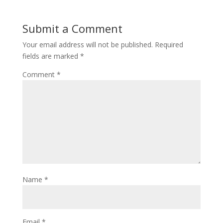
Submit a Comment
Your email address will not be published.
Required
fields are marked
*
Comment
*
Name
*
Email
*