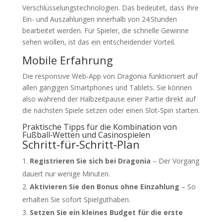
Verschlüsselungstechnologien. Das bedeutet, dass Ihre
Ein- und Auszahlungen innerhalb von 24 Stunden
bearbeitet werden. Für Spieler, die schnelle Gewinne
sehen wollen, ist das ein entscheidender Vorteil.
Mobile Erfahrung
Die responsive Web‑App von Dragonia funktioniert auf
allen gängigen Smartphones und Tablets. Sie können
also während der Halbzeitpause einer Partie direkt auf
die nächsten Spiele setzen oder einen Slot‑Spin starten.
Praktische Tipps für die Kombination von
Fußball‑Wetten und Casinospielen
Schritt‑für‑Schritt‑Plan
Registrieren Sie sich bei Dragonia
– Der Vorgang
dauert nur wenige Minuten.
Aktivieren Sie den Bonus ohne Einzahlung
– So
erhalten Sie sofort Spielguthaben.
Setzen Sie ein kleines Budget für die erste