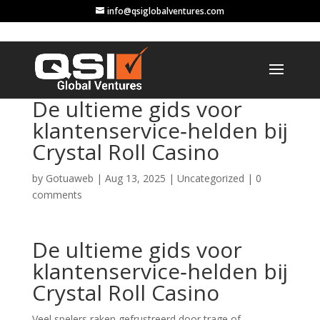
info@qsiglobalventures.com
De ultieme gids voor
klantenservice‑helden bij
Crystal Roll Casino
by
Gotuaweb
|
Aug 13, 2025
|
Uncategorized
|
0
comments
De ultieme gids voor
klantenservice‑helden bij
Crystal Roll Casino
Veel spelers raken gefrustreerd door trage of