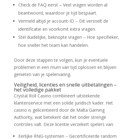
Check de FAQ eerst – Veel vragen worden al
beantwoord, waardoor je tijd bespaart.
Vermeld altijd je account‑ID – Dit versnelt de
identificatie en voorkomt extra vragen.
Stel duidelijke, beknopte vragen – Hoe specifieker,
hoe sneller het team kan handelen.
Door deze stappen te volgen, kun je eventuele
problemen in een mum van tijd oplossen en blijven
genieten van je spelervaring.
Veiligheid, licenties en snelle uitbetalingen –
het volledige pakket
Crystal Roll Casino combineert uitstekende
klantenservice met een solide juridisch kader. Het
casino is gelicentieerd door de Malta Gaming
Authority, wat betekent dat het onder strenge
controles valt. Deze licentie verzekert spelers van:
Eerlijke RNG‑systemen – Gecertificeerde random