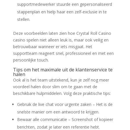
supportmedewerker stuurde een gepersonaliseerd
stappenplan en hielp haar een zelf‑exclusie in te
stellen.
Deze voorbeelden laten zien hoe Crystal Roll Casino
casino spelen niet alleen leuk is, maar ook veilig en
betrouwbaar wanneer er iets misgaat. Het
supportteam reageert snel, professioneel en met een
persoonlijke touch.
Tips om het maximale uit de klantenservice te
halen
Ook al is het team uitstekend, kun je zelf nog meer
voordeel halen door slim om te gaan met de
beschikbare hulpmiddelen. Volg deze praktische tips:
Gebruik de live chat voor urgente zaken – Het is de
snelste manier om een antwoord te krijgen.
Bewaar alle communicatie – Screenshot of kopieer
berichten, zodat je later een referentie hebt.