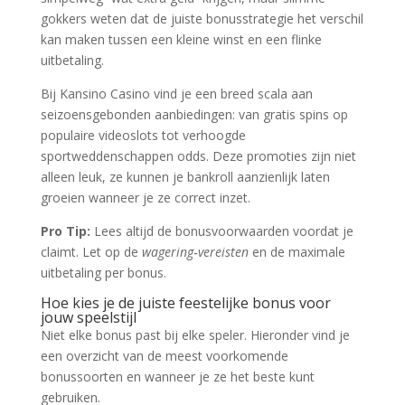
gokkers weten dat de juiste bonusstrategie het verschil
kan maken tussen een kleine winst en een flinke
uitbetaling.
Bij Kansino Casino vind je een breed scala aan
seizoensgebonden aanbiedingen: van gratis spins op
populaire videoslots tot verhoogde
sportweddenschappen odds. Deze promoties zijn niet
alleen leuk, ze kunnen je bankroll aanzienlijk laten
groeien wanneer je ze correct inzet.
Pro Tip:
Lees altijd de bonusvoorwaarden voordat je
claimt. Let op de
wagering‑vereisten
en de maximale
uitbetaling per bonus.
Hoe kies je de juiste feestelijke bonus voor
jouw speelstijl
Niet elke bonus past bij elke speler. Hieronder vind je
een overzicht van de meest voorkomende
bonussoorten en wanneer je ze het beste kunt
gebruiken.