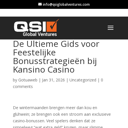
info@qsiglobalventures.com
De Ultieme Gids voor
Feestelijke
Bonusstrategieën bij
Kansino Casino
by
Gotuaweb
|
Jan 31, 2026
|
Uncategorized
|
0
comments
De wintermaanden brengen meer dan kou en
glühwein; ze brengen ook een stroom aan exclusieve
casino‑bonussen. Veel spelers denken dat ze
simpelweg “wat extra geld” krijgen, maar slimme