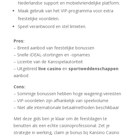
Nederlandse support en mobielvriendelijke platform.
Maak gebruik van het VIP‑programma voor extra
feestelijke voordelen.
Speel verantwoord en stel limieten.
Pros:
– Breed aanbod van feestelijke bonussen
– Snelle iDEAL‑stortingen en -opnames
– Licentie van de Kansspelautoriteit
– Uitgebreid
live casino
en
sportweddenschappen
aanbod
Cons:
– Sommige bonussen hebben hoge wagering‑vereisten
– VIP‑voordelen zijn afhankelijk van speelvolume
– Niet alle internationale betaalmethoden beschikbaar
Met deze gids ben je klaar om de feestdagen te
benutten als een echte casinoprofessional. Zet je
strategie in werking, claim je bonus bij Kansino Casino