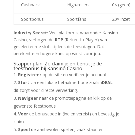
Cashback
High‑rollers
0× (geen)
Sportbonus
Sportfans
20× inzet
Industry Secret:
Veel platforms, waaronder Kansino
Casino, verhogen de
RTP
(Return to Player) van
geselecteerde slots tijdens de feestdagen. Dat
betekent een hogere kans op winst voor jou.
Stappenplan: Zo claim je en benut je de
feestbonus bij Kansino Casino
Registreer
op de site en verifieer je account.
Stort
via een lokale betaalmethode zoals
iDEAL
–
dit zorgt voor directe verwerking.
Navigeer
naar de promotiepagina en klik op de
gewenste feestbonus.
Voer
de bonuscode in (indien vereist) en bevestig je
claim.
Speel
de aanbevolen spellen; vaak staan er