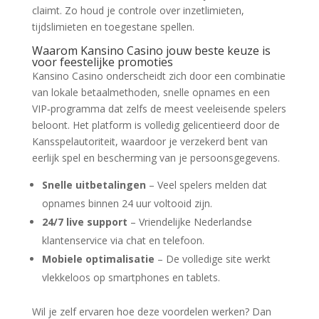
claimt. Zo houd je controle over inzetlimieten,
tijdslimieten en toegestane spellen.
Waarom Kansino Casino jouw beste keuze is
voor feestelijke promoties
Kansino Casino onderscheidt zich door een combinatie
van lokale betaalmethoden, snelle opnames en een
VIP‑programma dat zelfs de meest veeleisende spelers
beloont. Het platform is volledig gelicentieerd door de
Kansspelautoriteit, waardoor je verzekerd bent van
eerlijk spel en bescherming van je persoonsgegevens.
Snelle uitbetalingen
– Veel spelers melden dat
opnames binnen 24 uur voltooid zijn.
24/7 live support
– Vriendelijke Nederlandse
klantenservice via chat en telefoon.
Mobiele optimalisatie
– De volledige site werkt
vlekkeloos op smartphones en tablets.
Wil je zelf ervaren hoe deze voordelen werken? Dan