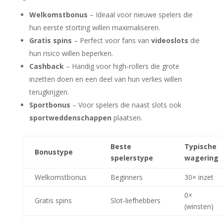
Welkomstbonus
– Ideaal voor nieuwe spelers die
hun eerste storting willen maximaliseren.
Gratis spins
– Perfect voor fans van
videoslots
die
hun risico willen beperken.
Cashback
– Handig voor high‑rollers die grote
inzetten doen en een deel van hun verlies willen
terugkrijgen.
Sportbonus
– Voor spelers die naast slots ook
sportweddenschappen
plaatsen.
Beste
Typische
Bonustype
spelerstype
wagering
Welkomstbonus
Beginners
30× inzet
0×
Gratis spins
Slot‑liefhebbers
(winsten)