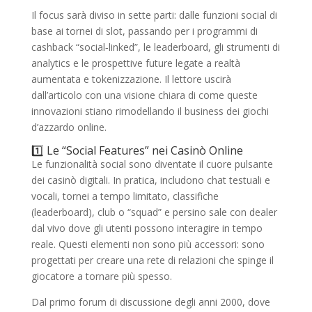
Il focus sarà diviso in sette parti: dalle funzioni social di
base ai tornei di slot, passando per i programmi di
cashback “social‑linked”, le leaderboard, gli strumenti di
analytics e le prospettive future legate a realtà
aumentata e tokenizzazione. Il lettore uscirà
dall’articolo con una visione chiara di come queste
innovazioni stiano rimodellando il business dei giochi
d’azzardo online.
1️⃣ Le “Social Features” nei Casinò Online
Le funzionalità social sono diventate il cuore pulsante
dei casinò digitali. In pratica, includono chat testuali e
vocali, tornei a tempo limitato, classifiche
(leaderboard), club o “squad” e persino sale con dealer
dal vivo dove gli utenti possono interagire in tempo
reale. Questi elementi non sono più accessori: sono
progettati per creare una rete di relazioni che spinge il
giocatore a tornare più spesso.
Dal primo forum di discussione degli anni 2000, dove