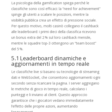
La psicologia della gamification spiega perché le
classifiche sono così efficaci: la “need for achievement”
spinge gli utenti a scalare le posizioni, mentre la
visibilità pubblica crea un effetto di pressione sociale.
Per questo motivo, molti casinò collegano il cashback
alle leaderboard: i primi dieci della classifica ricevono
un bonus extra del 2 % sul loro cashback mensile,
mentre le squadre top‑3 ottengono un “team boost”
del 5 %.
5.1 Leaderboard dinamiche e
aggiornamenti in tempo reale
Le classifiche live si basano su tecnologie di streaming
dati e WebSocket, che consentono aggiornamenti ogni
secondo senza ricaricare la pagina. I server aggregano
le metriche di gioco in tempo reale, calcolano i
punteggi e li inviano al client. Questo approccio
garantisce che i giocatori vedano immediatamente
l’effetto delle proprie azioni, aumentando
l’engagement.