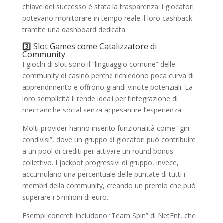
chiave del successo è stata la trasparenza: i giocatori
potevano monitorare in tempo reale il loro cashback
tramite una dashboard dedicata.
3️⃣ Slot Games come Catalizzatore di
Community
I giochi di slot sono il “linguaggio comune” delle
community di casinò perché richiedono poca curva di
apprendimento e offrono grandi vincite potenziali. La
loro semplicità li rende ideali per l’integrazione di
meccaniche social senza appesantire l’esperienza.
Molti provider hanno inserito funzionalità come “giri
condivisi”, dove un gruppo di giocatori può contribuire
a un pool di crediti per attivare un round bonus
collettivo. I jackpot progressivi di gruppo, invece,
accumulano una percentuale delle puntate di tutti i
membri della community, creando un premio che può
superare i 5 milioni di euro.
Esempi concreti includono “Team Spin” di NetEnt, che