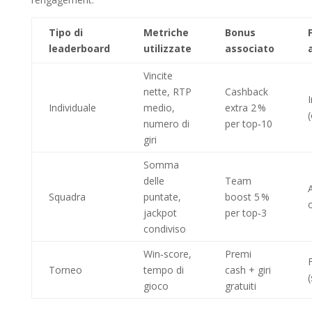
Tipo di
Metriche
Bonus
leaderboard
utilizzate
associato
Vincite
nette, RTP
Cashback
Individuale
medio,
extra 2 %
(
numero di
per top‑10
giri
Somma
delle
Team
Squadra
puntate,
boost 5 %
o
jackpot
per top‑3
condiviso
Win‑score,
Premi
Torneo
tempo di
cash + giri
gioco
gratuiti