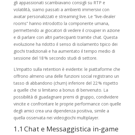
gli appassionati scambiavano consigli su RTP e
volatilità, siamo passati a ambienti immersivi con
avatar personalizzati e streaming live. Le “live‑dealer
rooms” hanno introdotto la componente umana,
permettendo ai giocatori di vedere il croupier in azione
e di parlare con altri partecipanti tramite chat. Questa
evoluzione ha ridotto il senso di isolamento tipico dei
giochi tradizionali e ha aumentato il tempo medio di
sessione del 18 % secondo studi di settore.
L’impatto sulla retention è evidente: le piattaforme che
offrono almeno una delle funzioni social registrano un
tasso di abbandono (churn) inferiore del 22 % rispetto
a quelle che si limitano a bonus di benvenuto. La
possibilità di guadagnare premi di gruppo, condividere
vincite e confrontare le proprie performance con quelle
degli amici crea una dipendenza positiva, simile a
quella osservata nei videogiochi multiplayer.
1.1 Chat e Messaggistica in‑game