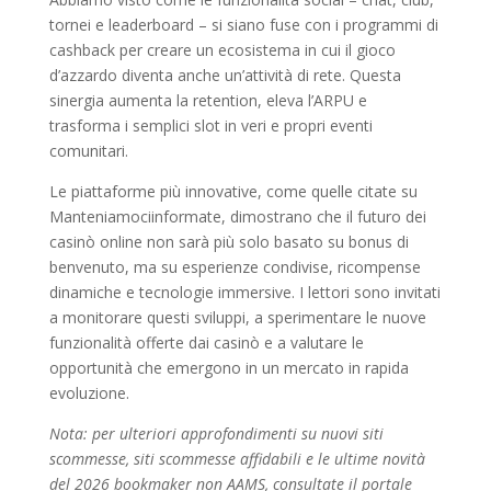
tornei e leaderboard – si siano fuse con i programmi di
cashback per creare un ecosistema in cui il gioco
d’azzardo diventa anche un’attività di rete. Questa
sinergia aumenta la retention, eleva l’ARPU e
trasforma i semplici slot in veri e propri eventi
comunitari.
Le piattaforme più innovative, come quelle citate su
Manteniamociinformate, dimostrano che il futuro dei
casinò online non sarà più solo basato su bonus di
benvenuto, ma su esperienze condivise, ricompense
dinamiche e tecnologie immersive. I lettori sono invitati
a monitorare questi sviluppi, a sperimentare le nuove
funzionalità offerte dai casinò e a valutare le
opportunità che emergono in un mercato in rapida
evoluzione.
Nota: per ulteriori approfondimenti su nuovi siti
scommesse, siti scommesse affidabili e le ultime novità
del 2026 bookmaker non AAMS, consultate il portale