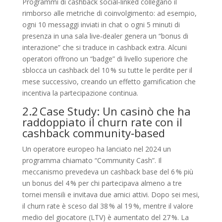
Programmi di cashback social‑linked collegano il
rimborso alle metriche di coinvolgimento: ad esempio,
ogni 10 messaggi inviati in chat o ogni 5 minuti di
presenza in una sala live‑dealer genera un “bonus di
interazione” che si traduce in cashback extra. Alcuni
operatori offrono un “badge” di livello superiore che
sblocca un cashback del 10 % su tutte le perdite per il
mese successivo, creando un effetto gamification che
incentiva la partecipazione continua.
2.2 Case Study: Un casinò che ha
raddoppiato il churn rate con il
cashback community‑based
Un operatore europeo ha lanciato nel 2024 un
programma chiamato “Community Cash”. Il
meccanismo prevedeva un cashback base del 6 % più
un bonus del 4 % per chi partecipava almeno a tre
tornei mensili e invitava due amici attivi. Dopo sei mesi,
il churn rate è sceso dal 38 % al 19 %, mentre il valore
medio del giocatore (LTV) è aumentato del 27 %. La