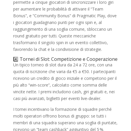
permette a cinque giocatori di sincronizzare i loro giri
per aumentare le probabilità di attivare il “Team
Bonus”, e “Community Bonus” di Pragmatic Play, dove
i giocatori guadagnano punti per ogni spin e, al
raggiungimento di una soglia comune, sbloccano un
round gratuito per tutti. Queste meccaniche
trasformano il singolo spin in un evento collettivo,
favorendo la chat e la condivisione di strategie.
4️⃣ Tornei di Slot: Competizione e Cooperazione
Un tipico torneo di slot dura da 24 a 72 ore, con una
quota di iscrizione che varia da €5 a €50. I partecipanti
ricevono un credito di gioco iniziale e competono per il
più alto “win‑score”, calcolato come somma delle
vincite nette. I premi includono cash, giri gratuiti e, nei
casi più avanzati, biglietti per eventi live‑dealer.
I tornei incentivano la formazione di squadre perché
molti operatori offrono bonus di gruppo: se tutti i
membri di una squadra superano una soglia di puntate,
ricevono un “team cashback” aggiuntivo del 5 %.