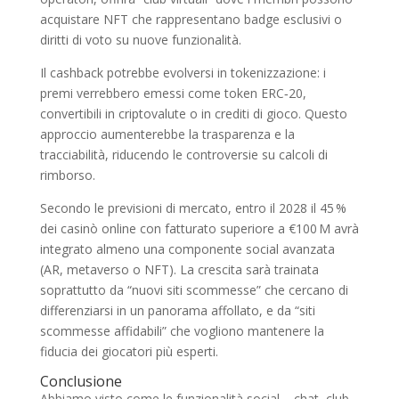
acquistare NFT che rappresentano badge esclusivi o
diritti di voto su nuove funzionalità.
Il cashback potrebbe evolversi in tokenizzazione: i
premi verrebbero emessi come token ERC‑20,
convertibili in criptovalute o in crediti di gioco. Questo
approccio aumenterebbe la trasparenza e la
tracciabilità, riducendo le controversie su calcoli di
rimborso.
Secondo le previsioni di mercato, entro il 2028 il 45 %
dei casinò online con fatturato superiore a €100 M avrà
integrato almeno una componente social avanzata
(AR, metaverso o NFT). La crescita sarà trainata
soprattutto da “nuovi siti scommesse” che cercano di
differenziarsi in un panorama affollato, e da “siti
scommesse affidabili” che vogliono mantenere la
fiducia dei giocatori più esperti.
Conclusione
Abbiamo visto come le funzionalità social – chat, club,