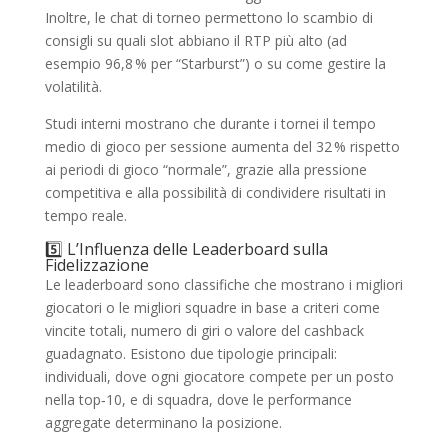
Inoltre, le chat di torneo permettono lo scambio di
consigli su quali slot abbiano il RTP più alto (ad
esempio 96,8 % per “Starburst”) o su come gestire la
volatilità.
Studi interni mostrano che durante i tornei il tempo
medio di gioco per sessione aumenta del 32 % rispetto
ai periodi di gioco “normale”, grazie alla pressione
competitiva e alla possibilità di condividere risultati in
tempo reale.
5️⃣ L’Influenza delle Leaderboard sulla
Fidelizzazione
Le leaderboard sono classifiche che mostrano i migliori
giocatori o le migliori squadre in base a criteri come
vincite totali, numero di giri o valore del cashback
guadagnato. Esistono due tipologie principali:
individuali, dove ogni giocatore compete per un posto
nella top‑10, e di squadra, dove le performance
aggregate determinano la posizione.