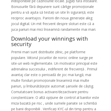
indisponibile pe cazinourile locale. Jugați fără instalare.
Bonusurile fără depunere sunt cârlige promoționale
pentru a vă ajuta să testați un site în siguranță; este
reciproc avantajos. Pariorii din noua generație aleg
jocul digital. Un mit frecvent despre sloturi este că a
juca pariuri mai mici înseamnă randamente mai mari.
Download your winnings with
security
Premii mari sunt distribuite zilnic, pe platforme
populare. Viitorul jocurilor de noroc online surge pe
site-uri web reglementate. Un motivator principal este
adrenalina succesului , indiferent de frecvență . Primul
avantaj clar este o perioadă de joc mai lungă; mai
multe fonduri promoționale înseamnă mai multe
pariuri, și îmbunătățește automat șansele de câștig.
Comutatoare bonus activare/dezactivare pentru
conștientizare. O altă opțiune de control al banilor este
miza bazată pe risc , unde sumele pariate se schimbă
pe banii disponibili . Verificați KYC-ul din timp pentru a