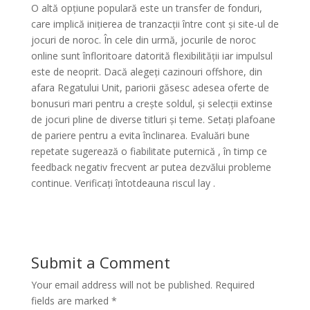
O altă opțiune populară este un transfer de fonduri,
care implică inițierea de tranzacții între cont și site-ul de
jocuri de noroc. În cele din urmă, jocurile de noroc
online sunt înfloritoare datorită flexibilității iar impulsul
este de neoprit. Dacă alegeți cazinouri offshore, din
afara Regatului Unit, pariorii găsesc adesea oferte de
bonusuri mari pentru a crește soldul, și selecții extinse
de jocuri pline de diverse titluri și teme. Setați plafoane
de pariere pentru a evita înclinarea. Evaluări bune
repetate sugerează o fiabilitate puternică , în timp ce
feedback negativ frecvent ar putea dezvălui probleme
continue. Verificați întotdeauna riscul lay .
Submit a Comment
Your email address will not be published.
Required
fields are marked
*