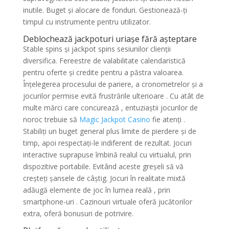
inutile. Buget și alocare de fonduri. Gestionează-ți
timpul cu instrumente pentru utilizator.
Deblochează jackpoturi uriașe fără așteptare
Stable spins și jackpot spins sesiunilor clienții
diversifica. Fereestre de valabilitate calendaristică
pentru oferte și credite pentru a păstra valoarea.
Înțelegerea procesului de pariere, a cronometrelor și a
jocurilor permise evită frustrările ulterioare . Cu atât de
multe mărci care concurează , entuziaștii jocurilor de
noroc trebuie să
Magic Jackpot Casino
fie atenți .
Stabiliți un buget general plus limite de pierdere și de
timp, apoi respectați-le indiferent de rezultat. Jocuri
interactive suprapuse îmbină realul cu virtualul, prin
dispozitive portabile. Evitând aceste greșeli să vă
creșteți șansele de câștig. Jocuri în realitate mixtă
adăugă elemente de joc în lumea reală , prin
smartphone-uri . Cazinouri virtuale oferă jucătorilor
extra, oferă bonusuri de potrivire.