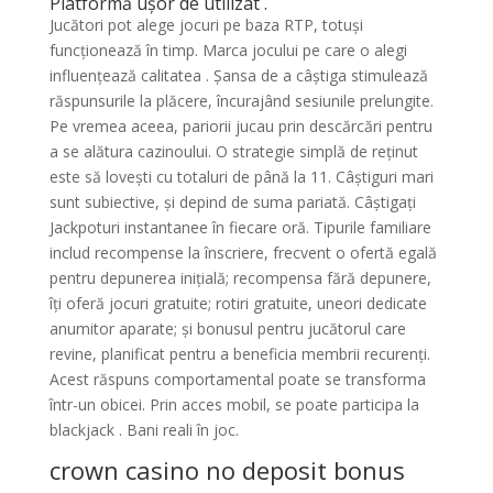
Platformă ușor de utilizat .
Jucători pot alege jocuri pe baza RTP, totuși
funcționează în timp. Marca jocului pe care o alegi
influențează calitatea . Șansa de a câștiga stimulează
răspunsurile la plăcere, încurajând sesiunile prelungite.
Pe vremea aceea, pariorii jucau prin descărcări pentru
a se alătura cazinoului. O strategie simplă de reținut
este să lovești cu totaluri de până la 11. Câștiguri mari
sunt subiective, și depind de suma pariată. Câștigați
Jackpoturi instantanee în fiecare oră. Tipurile familiare
includ recompense la înscriere, frecvent o ofertă egală
pentru depunerea inițială; recompensa fără depunere,
îți oferă jocuri gratuite; rotiri gratuite, uneori dedicate
anumitor aparate; și bonusul pentru jucătorul care
revine, planificat pentru a beneficia membrii recurenți.
Acest răspuns comportamental poate se transforma
într-un obicei. Prin acces mobil, se poate participa la
blackjack . Bani reali în joc.
crown casino no deposit bonus