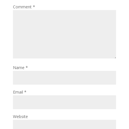
Comment
*
Name
*
Email
*
Website