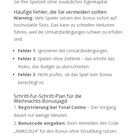
Sie Ihre Spielzeit ohne zusätzliches Eigenkapital.
Häufige Fehler, die Sie vermeiden sollten
Warning:
Viele Spieler setzen den Bonus sofort auf
hochvolatile Slots. Das kann zu schnellen Verlusten
führen, weil die Umsatzbedingungen schwer zu erfüllen
sind.
Fehler 1:
Ignorieren der Umsatzbedingungen.
Fehler 2:
Spielen ohne Zeitlimit – das erhöht das
Risiko, das Budget zu überschreiten.
Fehler 3:
Nicht prüfen, ob das Spiel zum Bonus
berechtigt ist.
Schritt‑für‑Schritt‑Plan für die
Weihnachts‑Bonusjagd
Registrierung bei Total Casino
– Der Vorgang
dauert nur wenige Minuten.
Bonuscode eingeben:
Beim Anmelden den Code
„XMAS2024“ für den Bonus ohne Einzahlung nutzen.