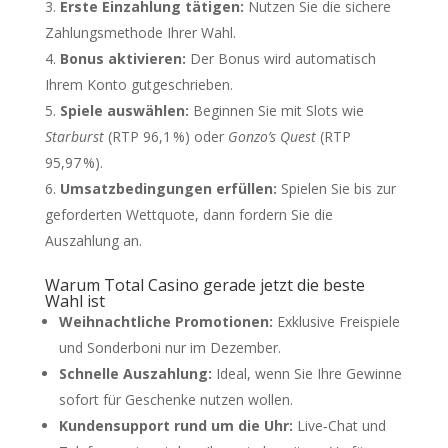
Erste Einzahlung tätigen:
Nutzen Sie die sichere
Zahlungsmethode Ihrer Wahl.
Bonus aktivieren:
Der Bonus wird automatisch
Ihrem Konto gutgeschrieben.
Spiele auswählen:
Beginnen Sie mit Slots wie
Starburst
(RTP 96,1 %) oder
Gonzo’s Quest
(RTP
95,97 %).
Umsatzbedingungen erfüllen:
Spielen Sie bis zur
geforderten Wettquote, dann fordern Sie die
Auszahlung an.
Warum Total Casino gerade jetzt die beste
Wahl ist
Weihnachtliche Promotionen:
Exklusive Freispiele
und Sonderboni nur im Dezember.
Schnelle Auszahlung:
Ideal, wenn Sie Ihre Gewinne
sofort für Geschenke nutzen wollen.
Kundensupport rund um die Uhr:
Live‑Chat und