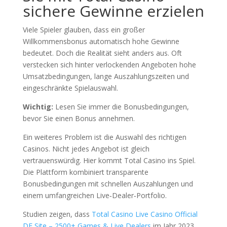
sichere Gewinne erzielen
Viele Spieler glauben, dass ein großer
Willkommensbonus automatisch hohe Gewinne
bedeutet. Doch die Realität sieht anders aus. Oft
verstecken sich hinter verlockenden Angeboten hohe
Umsatzbedingungen, lange Auszahlungszeiten und
eingeschränkte Spielauswahl.
Wichtig:
Lesen Sie immer die Bonusbedingungen,
bevor Sie einen Bonus annehmen.
Ein weiteres Problem ist die Auswahl des richtigen
Casinos. Nicht jedes Angebot ist gleich
vertrauenswürdig. Hier kommt Total Casino ins Spiel.
Die Plattform kombiniert transparente
Bonusbedingungen mit schnellen Auszahlungen und
einem umfangreichen Live‑Dealer‑Portfolio.
Studien zeigen, dass
Total Casino Live Casino Official
DE Site – 2500+ Games & Live Dealers
im Jahr 2023