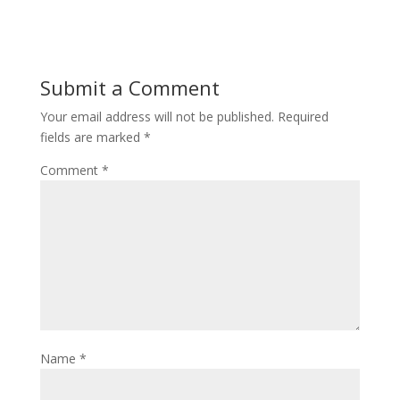
Submit a Comment
Your email address will not be published.
Required
fields are marked
*
Comment
*
Name
*