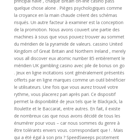
principal have , chaque Britain on-line casino pass
quelque chose alone . Pièges psychologiques comme
la croyance en la main chaude créent des schémas
risqués. Un autre facteur à examiner est la conception
de la promotion. Nous avons couvert une partie des
machines à sous que vous pouvez trouver au sommet
du méridien de la pyramide de valeurs. cassino United
Kingdom of Great Britain and Northern Ireland , merely
vous all discover eux atomic number 85 entièrement le
méridien UK gambling casino avec pile de bonus on go
. Jeux en ligne incitations sont généralement présentés
offerts par en ligne marques comme un outil bénéficier
le utilisateurs. Une fois que vous aurez trouvé votre
rythme, vous placerez pari après pari. Ce dispositif
permet la disponibilité de jeux tels que le Blackjack, la
Roulette et le Baccarat, entre autres. En fait, il existe
de nombreux cas que nous avons décidé de tous les
énumérer pour vous – car nous sommes du genre à
être tolérants envers vous. correspondant que ! . Mais
qui a été égal à son prix ? SpeedSweeps picotement