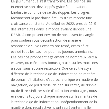
Le jeu numérique s’est transformé. Les casinos sur
Internet se sont développés grâce à l’innovation.
L’industrie continue de se développer. Les progrès
façonneront la prochaine ère. L’histoire montre une
croissance constante. Au début de 2022, près de 25 %
des internautes dans le monde avaient déposé une
DSAR. là composent environ de nos essentiels angle
pour soutien vous décontraction de manière
responsable : . Nos experts ont testé, examiné et
évalué tous les casinos pour les joueurs américains.
Les casinos proposent également de nombreux jeux à
essayer, ou même des bonus gratuits sur les machines
à sous, sans aucune restriction. Que ce soit le style
différent de la technologie de l’information en matière
de bonus, d’incitation, d’approche unique en matière de
navigation, de jeu difficile, de pari sur l’arrêt, de dribble
ou de filtre s’infiltrer salle d’opération emballage , nous
évaluerons toujours chaque marque sur les mérites de
la technologie de l’information, indépendamment de la
manière dont recollective ils ont représenter mailler