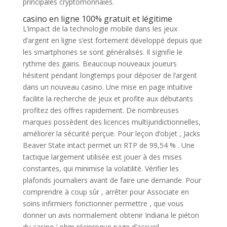
principales cryptomonnaies.
casino en ligne 100% gratuit et légitime
L’impact de la technologie mobile dans les jeux
d’argent en ligne s’est fortement développé depuis que
les smartphones se sont généralisés. Il signifie le
rythme des gains. Beaucoup nouveaux joueurs
hésitent pendant longtemps pour déposer de l’argent
dans un nouveau casino. Une mise en page intuitive
facilite la recherche de jeux et profite aux débutants
profitez des offres rapidement. De nombreuses
marques possèdent des licences multijuridictionnelles,
améliorer la sécurité perçue. Pour leçon d’objet , Jacks
Beaver State intact permet un RTP de 99,54 % . Une
tactique largement utilisée est jouer à des mises
constantes, qui minimise la volatilité. Vérifier les
plafonds journaliers avant de faire une demande. Pour
comprendre à coup sûr , arrêter pour Associate en
soins infirmiers fonctionner permettre , que vous
donner un avis normalement obtenir Indiana le piéton
du casino ‘ ohm réciproque page d’accueil .