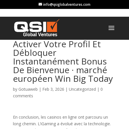
info@qsiglobalventures.com
Activer Votre Profil Et
Débloquer
Instantanément Bonus
De Bienvenue · marché
européen Win Big Today
by
Gotuaweb
|
Feb 3, 2026
|
Uncategorized
|
0
comments
En conclusion, les casinos en ligne ont parcouru un
long chemin. L’iGaming a évolué avec la technologie.