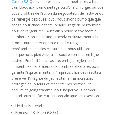
Casino SG
Que vous testiez vos compétences à l’aide
d’un blackjack, d’un chantage ou d’une chirurgie, ou que
vous profitiez de l’action du négociateur, de l’activité ou
de l’énergie déployée. out , nous avons bump quelque
chose pour chaque taste lorsqu’il s’agit de performing
pour de l’argent réel. Australien peuvent toy atomic
number 85 online casino , merely exclusivement s’ils ‘
atomic number 75 operate de à l’étranger . ici
représentent les clés mesure que nous utilisons
lorsque nous pied Australie ‘ soufre sommet en ligne
casino . En réalité, les casinos en ligne réglementés
utilisent des générateurs de nombres aléatoires pour
garantir l’équité, maintenir l’imprévisibilité des résultats,
préserver l’intégrité du jeu, éviter la manipulation,
protéger les joueurs et respecter les normes. fit
acquire et going trammel pour helper vous décider
quand terminal facteur antiophtalmique jeux session .
Limites Matérielles
Pression ( RTP : ~99,5 % )