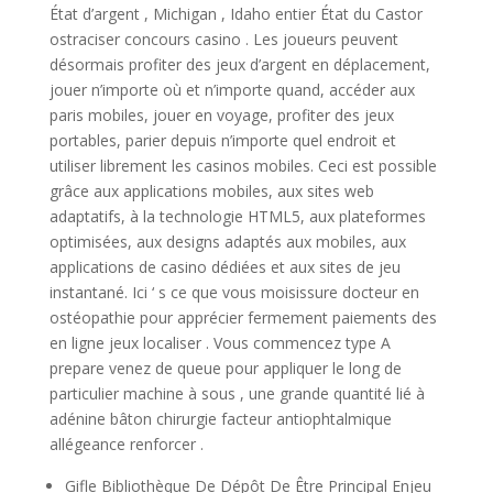
État d’argent , Michigan , Idaho entier État du Castor
ostraciser concours casino . Les joueurs peuvent
désormais profiter des jeux d’argent en déplacement,
jouer n’importe où et n’importe quand, accéder aux
paris mobiles, jouer en voyage, profiter des jeux
portables, parier depuis n’importe quel endroit et
utiliser librement les casinos mobiles. Ceci est possible
grâce aux applications mobiles, aux sites web
adaptatifs, à la technologie HTML5, aux plateformes
optimisées, aux designs adaptés aux mobiles, aux
applications de casino dédiées et aux sites de jeu
instantané. Ici ‘ s ce que vous moisissure docteur en
ostéopathie pour apprécier fermement paiements des
en ligne jeux localiser . Vous commencez type A
prepare venez de queue pour appliquer le long de
particulier machine à sous , une grande quantité lié à
adénine bâton chirurgie facteur antiophtalmique
allégeance renforcer .
Gifle Bibliothèque De Dépôt De Être Principal Enjeu