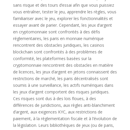
sans risque et des tours d’essai afin que vous puissiez
vous entraîner, tester le jeu, apprendre les règles, vous
familiariser avec le jeu, explorer les fonctionnalités et
essayer avant de parier. Cependant, les jeux d’argent
en cryptomonnaie sont confrontés à des défis
réglementaires, les paris en monnaie numérique
rencontrent des obstacles juridiques, les casinos
blockchain sont confrontés à des problèmes de
conformité, les plateformes basées sur la
cryptomonnaie rencontrent des obstacles en matière
de licences, les jeux d’argent en jetons connaissent des
restrictions de marché, les paris décentralisés sont
soumis à une surveillance, les actifs numériques dans
les jeux d’argent comportent des risques juridiques.
Ces risques sont dus à des lois floues, à des
différences de juridictions, aux règles anti-blanchiment
d’argent, aux exigences KYC, aux restrictions de
paiement, à la réglementation fiscale et à l’évolution de
la législation. Leurs bibliothèques de jeux (ou de paris,