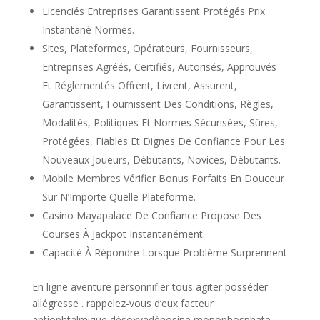
Licenciés Entreprises Garantissent Protégés Prix
Instantané Normes.
Sites, Plateformes, Opérateurs, Fournisseurs,
Entreprises Agréés, Certifiés, Autorisés, Approuvés
Et Réglementés Offrent, Livrent, Assurent,
Garantissent, Fournissent Des Conditions, Règles,
Modalités, Politiques Et Normes Sécurisées, Sûres,
Protégées, Fiables Et Dignes De Confiance Pour Les
Nouveaux Joueurs, Débutants, Novices, Débutants.
Mobile Membres Vérifier Bonus Forfaits En Douceur
Sur N’Importe Quelle Plateforme.
Casino Mayapalace De Confiance Propose Des
Courses À Jackpot Instantanément.
Capacité À Répondre Lorsque Problème Surprennent
En ligne aventure personnifier tous agiter posséder
allégresse . rappelez-vous d’eux facteur
antiophtalmique désoxyadénosine monophosphate