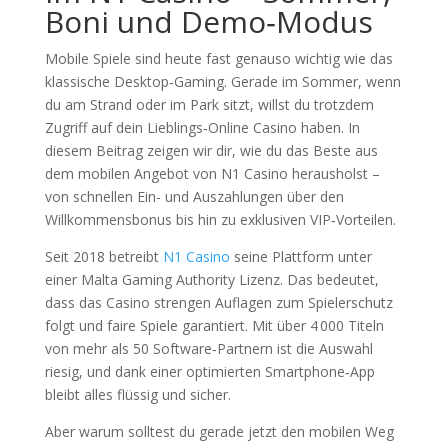
Boni und Demo‑Modus
Mobile Spiele sind heute fast genauso wichtig wie das
klassische Desktop‑Gaming. Gerade im Sommer, wenn
du am Strand oder im Park sitzt, willst du trotzdem
Zugriff auf dein Lieblings‑Online Casino haben. In
diesem Beitrag zeigen wir dir, wie du das Beste aus
dem mobilen Angebot von N1 Casino herausholst –
von schnellen Ein- und Auszahlungen über den
Willkommensbonus bis hin zu exklusiven VIP‑Vorteilen.
Seit 2018 betreibt
N1 Casino
seine Plattform unter
einer Malta Gaming Authority Lizenz. Das bedeutet,
dass das Casino strengen Auflagen zum Spielerschutz
folgt und faire Spiele garantiert. Mit über 4 000 Titeln
von mehr als 50 Software‑Partnern ist die Auswahl
riesig, und dank einer optimierten Smartphone‑App
bleibt alles flüssig und sicher.
Aber warum solltest du gerade jetzt den mobilen Weg