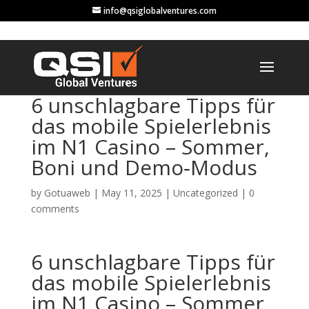
info@qsiglobalventures.com
6 unschlagbare Tipps für
das mobile Spielerlebnis
im N1 Casino – Sommer,
Boni und Demo‑Modus
by
Gotuaweb
|
May 11, 2025
|
Uncategorized
|
0
comments
6 unschlagbare Tipps für
das mobile Spielerlebnis
im N1 Casino – Sommer,