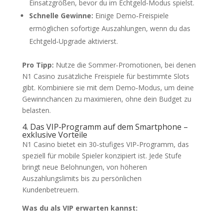
Einsatzgrößen, bevor du im Echtgeld‑Modus spielst.
Schnelle Gewinne:
Einige Demo‑Freispiele
ermöglichen sofortige Auszahlungen, wenn du das
Echtgeld‑Upgrade aktivierst.
Pro Tipp:
Nutze die Sommer‑Promotionen, bei denen
N1 Casino zusätzliche Freispiele für bestimmte Slots
gibt. Kombiniere sie mit dem Demo‑Modus, um deine
Gewinnchancen zu maximieren, ohne dein Budget zu
belasten.
4. Das VIP‑Programm auf dem Smartphone –
exklusive Vorteile
N1 Casino bietet ein 30‑stufiges VIP‑Programm, das
speziell für mobile Spieler konzipiert ist. Jede Stufe
bringt neue Belohnungen, von höheren
Auszahlungslimits bis zu persönlichen
Kundenbetreuern.
Was du als VIP erwarten kannst: