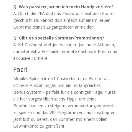
Q: Was passiert, wenn ich mein Handy verliere?
A: Durch die 2FA und das Passwort bleibt dein Konto
geschützt. Du kannst dich einfach auf einem neuen
Gerät mit deinen Zugangsdaten anmelden.
Q: Gibt es spezielle Sommer‑Promotionen?
A: N1 Casino startet jedes Jahr im Juni neue Aktionen,
darunter extra Freispiele, erhöhte Cashback‑Raten und
exklusive Turniere.
Fazit
Mobiles Spielen im N1 Casino bietet dir Flexibilität,
schnelle Auszahlungen und ein umfangreiches
Bonus‑System – perfekt für die sonnigen Tage. Nutze
die hier vorgestellten sechs Tipps, um deine
Gewinnchancen zu steigern, verantwortungsbewusst
zu spielen und das VIP‑Programm voll auszuschöpfen.
Jetzt bist du bereit, den Sommer mit einem vollen
Gewinnkonto zu genießen!