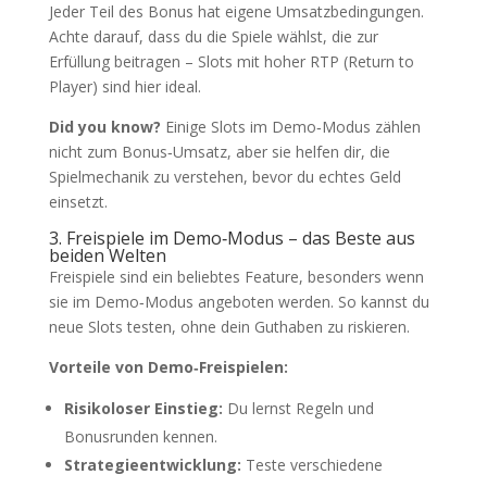
Jeder Teil des Bonus hat eigene Umsatzbedingungen.
Achte darauf, dass du die Spiele wählst, die zur
Erfüllung beitragen – Slots mit hoher RTP (Return to
Player) sind hier ideal.
Did you know?
Einige Slots im Demo‑Modus zählen
nicht zum Bonus‑Umsatz, aber sie helfen dir, die
Spielmechanik zu verstehen, bevor du echtes Geld
einsetzt.
3. Freispiele im Demo‑Modus – das Beste aus
beiden Welten
Freispiele sind ein beliebtes Feature, besonders wenn
sie im Demo‑Modus angeboten werden. So kannst du
neue Slots testen, ohne dein Guthaben zu riskieren.
Vorteile von Demo‑Freispielen:
Risikoloser Einstieg:
Du lernst Regeln und
Bonusrunden kennen.
Strategieentwicklung:
Teste verschiedene