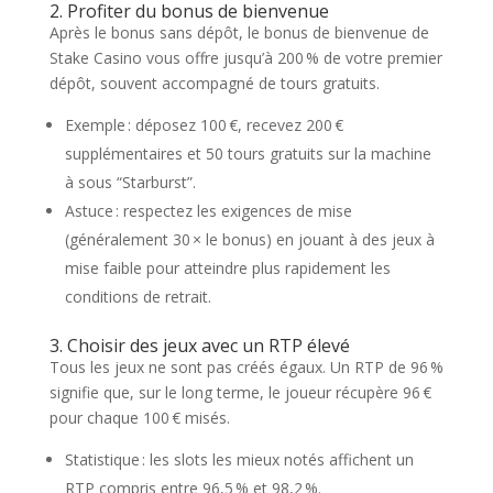
2. Profiter du bonus de bienvenue
Après le bonus sans dépôt, le bonus de bienvenue de
Stake Casino vous offre jusqu’à 200 % de votre premier
dépôt, souvent accompagné de tours gratuits.
Exemple : déposez 100 €, recevez 200 €
supplémentaires et 50 tours gratuits sur la machine
à sous “Starburst”.
Astuce : respectez les exigences de mise
(généralement 30 × le bonus) en jouant à des jeux à
mise faible pour atteindre plus rapidement les
conditions de retrait.
3. Choisir des jeux avec un RTP élevé
Tous les jeux ne sont pas créés égaux. Un RTP de 96 %
signifie que, sur le long terme, le joueur récupère 96 €
pour chaque 100 € misés.
Statistique : les slots les mieux notés affichent un
RTP compris entre 96,5 % et 98,2 %.