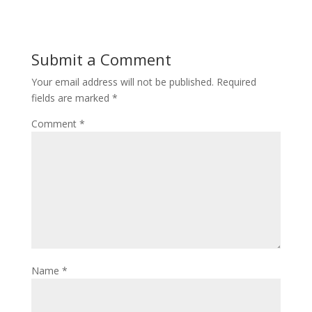
Submit a Comment
Your email address will not be published.
Required
fields are marked
*
Comment
*
Name
*