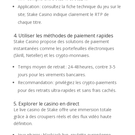
Application : consultez la fiche technique du jeu sur le
site; Stake Casino indique clairement le RTP de
chaque titre.
4. Utiliser les méthodes de paiement rapides
Stake Casino propose des solutions de paiement
instantanées comme les portefeuilles électroniques
(Skrill, Neteller) et les crypto‑monnaies.
Temps moyen de retrait : 24‑48 heures, contre 3‑5
jours pour les virements bancaires.
Recommandation : privilégiez les crypto‑paiements
pour des retraits ultra‑rapides et sans frais cachés.
5. Explorer le casino en direct
Le live casino de Stake offre une immersion totale
grâce à des croupiers réels et des flux vidéo haute
définition.
Jeux phares : blackjack live, roulette européenne,