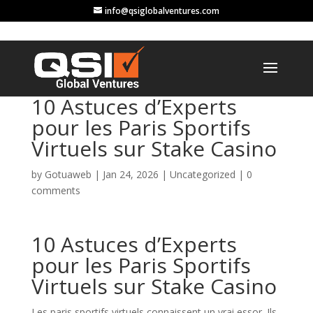
info@qsiglobalventures.com
10 Astuces d’Experts
pour les Paris Sportifs
Virtuels sur Stake Casino
by
Gotuaweb
|
Jan 24, 2026
|
Uncategorized
|
0
comments
10 Astuces d’Experts
pour les Paris Sportifs
Virtuels sur Stake Casino
Les paris sportifs virtuels connaissent un vrai essor. Ils