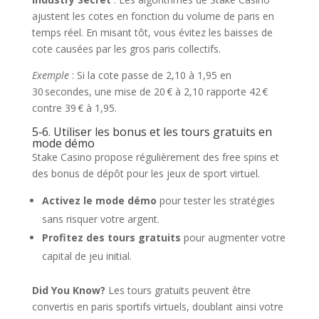
ajustent les cotes en fonction du volume de paris en
temps réel. En misant tôt, vous évitez les baisses de
cote causées par les gros paris collectifs.
Exemple
: Si la cote passe de 2,10 à 1,95 en
30 secondes, une mise de 20 € à 2,10 rapporte 42 €
contre 39 € à 1,95.
5‑6. Utiliser les bonus et les tours gratuits en
mode démo
Stake Casino propose régulièrement des free spins et
des bonus de dépôt pour les jeux de sport virtuel.
Activez le mode démo
pour tester les stratégies
sans risquer votre argent.
Profitez des tours gratuits
pour augmenter votre
capital de jeu initial.
Did You Know?
Les tours gratuits peuvent être
convertis en paris sportifs virtuels, doublant ainsi votre