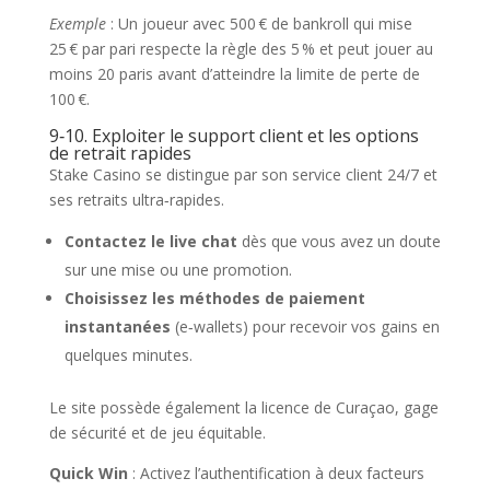
Exemple
: Un joueur avec 500 € de bankroll qui mise
25 € par pari respecte la règle des 5 % et peut jouer au
moins 20 paris avant d’atteindre la limite de perte de
100 €.
9‑10. Exploiter le support client et les options
de retrait rapides
Stake Casino se distingue par son service client 24/7 et
ses retraits ultra‑rapides.
Contactez le live chat
dès que vous avez un doute
sur une mise ou une promotion.
Choisissez les méthodes de paiement
instantanées
(e‑wallets) pour recevoir vos gains en
quelques minutes.
Le site possède également la licence de Curaçao, gage
de sécurité et de jeu équitable.
Quick Win
: Activez l’authentification à deux facteurs